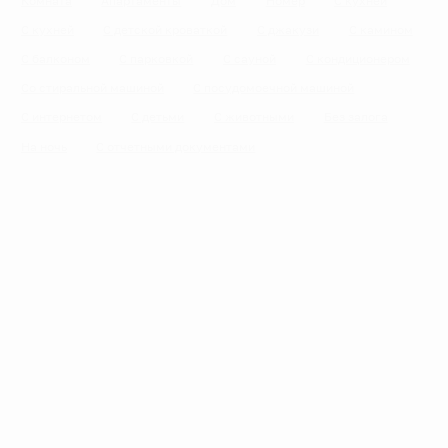
Комната
Апартаменты
Дом
Номер
С кухней
С кухней
С детской кроваткой
С джакузи
С камином
С балконом
С парковкой
С сауной
С кондиционером
Со стиральной машиной
С посудомоечной машиной
С интернетом
С детьми
С животными
Без залога
На ночь
С отчетными документами