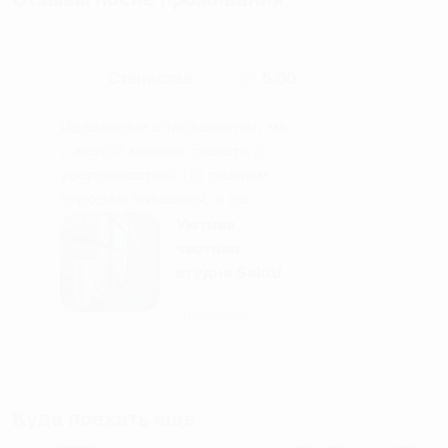
Станислав
5.00
Идеальные апартаменты, мы
с женой можем сказать с
уверенностью. По разным
городам катаемся, и не
только в России. Сервис на
Уютная
отличном уровне. Хозяин
частная
апартаментов доброй души
студия Salut!
человек, всегда можно
г Санкт-
Петербург
договориться, подскажет
что как и почему.
Рекомендуем на 100% и вам,
и друзьям и сами будем
приезжать еще...
Куда поехать еще