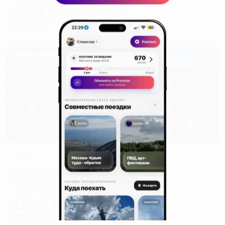
5,388
₽
цена за
за сутки
1,347
₽ × 4 платежа
Жильё проверено
Отель
Пётр Отель
Евпатория, Гоголя, 15 а
Мгновенное бронирование
11,427
₽
цена за
за сутки
2,857
₽ × 4 платежа