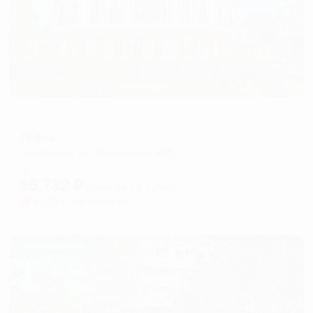
Отель
Лефка
Евпатория, ул. Революции, 42б
Мгновенное бронирование
16,732
₽
цена за
за сутки
4,183
₽ × 4 платежа
Жильё проверено