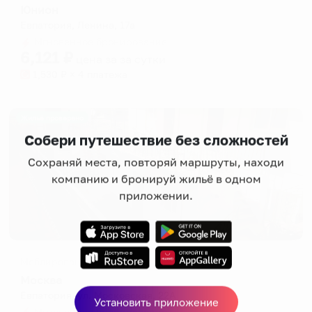
Юнион
Евпатория, Ленина, 17а
Мгновенное бронирование
6,121
₽
цена за
за сутки
1,530
₽ × 4 платежа
Жильё проверено
Собери путешествие без сложностей
Сохраняй места, повторяй маршруты, находи
компанию и бронируй жильё в одном
приложении.
Меблированные комнаты
Москва
Евпатория, ул. Московская, 22А
Установить приложение
Мгновенное бронирование