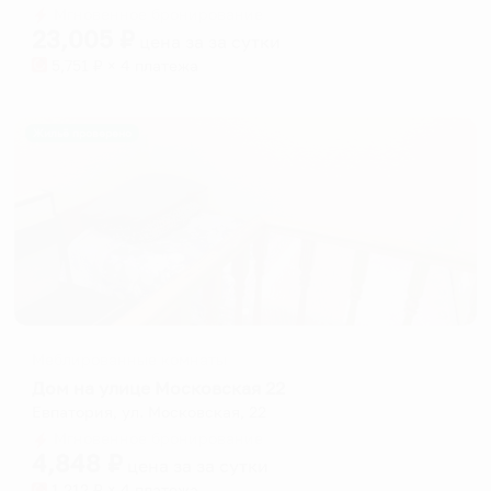
dates.
Мгновенное бронирование
dates.
23,005
₽
цена за
за сутки
5,751
₽ × 4 платежа
Жильё проверено
Меблированные комнаты
Дом на улице Московская 22
Евпатория, ул. Московская, 22
Мгновенное бронирование
4,848
₽
цена за
за сутки
1,212
₽ × 4 платежа