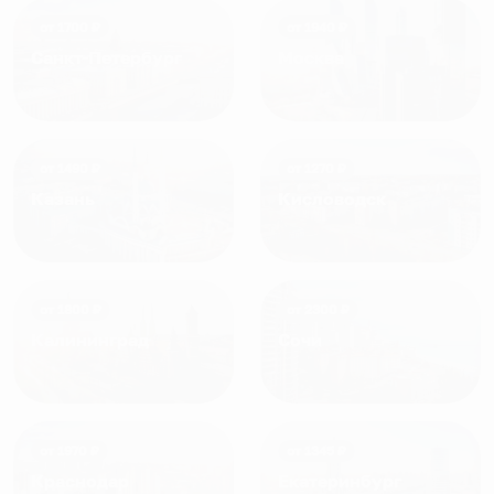
от
1700
₽
от
1940
₽
Санкт-Петербург
Москва
от
1490
₽
от
1270
₽
Казань
Кисловодск
от
1800
₽
от
2300
₽
Калининград
Сочи
от
1970
₽
от
1345
₽
Краснодар
Екатеринбург