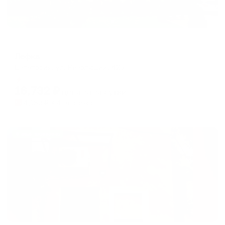
Отель
Лефка
Евпатория, ул. Революции, 42б
Мгновенное бронирование
16,732
₽
цена за
за сутки
4,183
₽ × 4 платежа
Жильё проверено