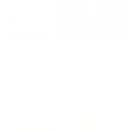
Отель
Лиана
Евпатория, ул. Косицкого , д.5
Мгновенное бронирование
23,005
₽
цена за
за сутки
5,751
₽ × 4 платежа
Жильё проверено