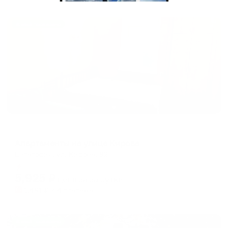
Жильё проверено
Апартаменты в разных районах города
Апартаменты на улице Кирова
Евпатория, ул. Кирова, 82
Мгновенное бронирование
5,925
₽
цена за
за сутки
1,481
₽ × 4 платежа
Жильё проверено