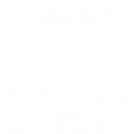
Мини-отель
Реаль
Евпатория, ул. Киевская, 47А
Мгновенное бронирование
3,825
₽
цена за
за сутки
956
₽ × 4 платежа
Жильё проверено