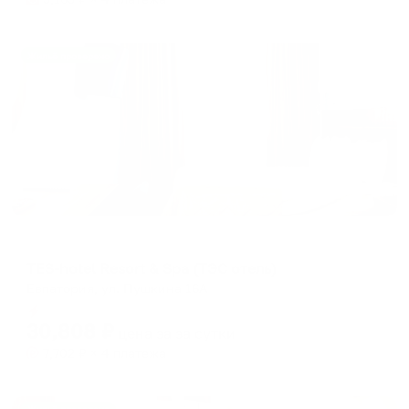
Жильё проверено
Отель
TES-hotel Resort & Spa (ТЭС отель)
Евпатория, ул. Пушкина 16А
Мгновенное бронирование
30,808
₽
цена за
за сутки
7,702
₽ × 4 платежа