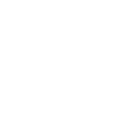
Квартиры с кондиционером в Евпатории
сдаются по
средней стоимости
8400
₽ за сутки, минимальная
цена на аренду квартиры посуточно
3360
₽,
максимальная стоимость
30676
₽, снять можно на
ночь, сутки, 3 дня, неделю и т.д сравнение среди
270
объектов
.
Самые дешевые, ₽
Самые дорогие, ₽
1 спальня
3360
30676
Вместе с этим ищут:
Студия
Однокомнатная
Двухкомнатная
Трехкомнатная
Большая
Маленькая
Квартира