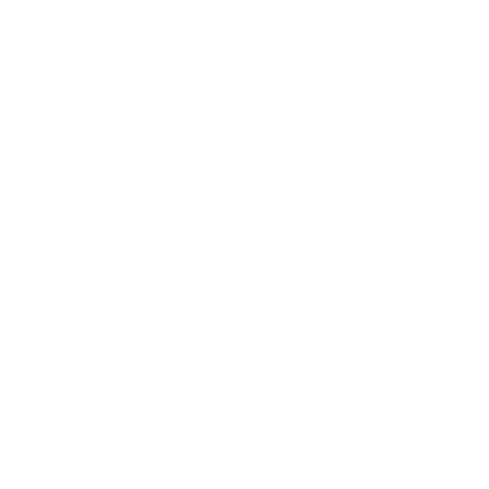
Станислав
5.00
Идеальные апартаменты, мы
с женой можем сказать с
уверенностью. По разным
городам катаемся, и не
только в России. Сервис на
Уютная
отличном уровне. Хозяин
частная
апартаментов доброй души
студия Salut!
человек, всегда можно
г Санкт-
Петербург
договориться, подскажет
что как и почему.
Рекомендуем на 100% и вам,
и друзьям и сами будем
приезжать еще...
Куда поехать еще