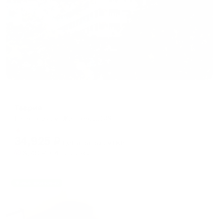
Санаторий
Таврия
Евпатория, ул.Кирова, д.108
Мгновенное бронирование
34,925
₽
цена за
за сутки
8,731
₽ × 4 платежа
Жильё проверено