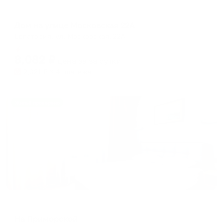
Коттедж
Дом на улице Московская 22А
Евпатория, ул. Московская, 22А
Мгновенное бронирование
8,082
₽
цена за
за сутки
2,021
₽ × 4 платежа
Жильё проверено
Гостевой дом
На Приморской