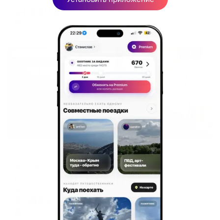
14,430
₽
цена за
за сутки
3,608
₽ × 4 платежа
Жильё проверено
Меблированные комнаты
Москва
Евпатория, ул. Московская, 22А
Мгновенное бронирование
5,388
₽
цена за
за сутки
1,347
₽ × 4 платежа