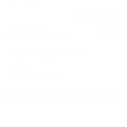
Гостевой дом
Апартаменты на Комсомольской
Евпатория, ул. Комсомольская, 24
Мгновенное бронирование
5,511
₽
цена за
за сутки
1,378
₽ × 4 платежа
Смотреть все
Отзывы после проживания