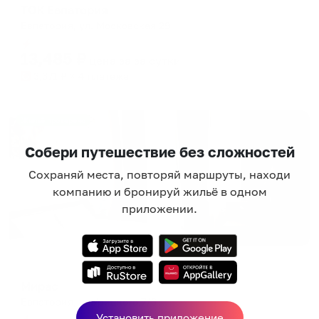
ТОК Евпатория
Евпатория, ул. Московская 29
Мгновенное бронирование
13,485
₽
цена за
за сутки
3,371
₽ × 4 платежа
Жильё проверено
Собери путешествие без сложностей
Сохраняй места, повторяй маршруты, находи
компанию и бронируй жильё в одном
приложении.
Отель
Мирас
Евпатория, ул.Урицкого,7/3
Установить приложение
Мгновенное бронирование