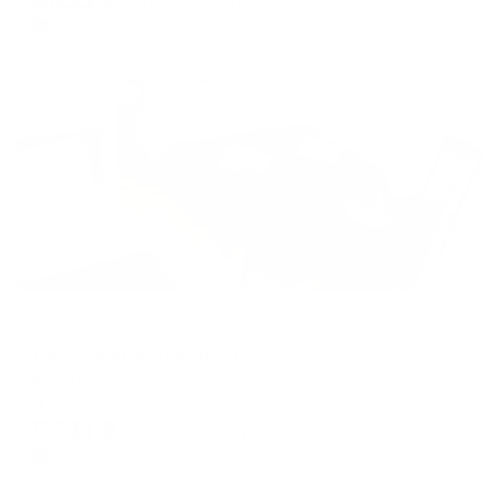
цена за
за сутки
1,530
₽ × 4 платежа
Жильё проверено
Пансионат
Пансионат Астра-центр
Евпатория, ул. Киевская, 44а
Мгновенное бронирование
5,511
₽
цена за
за сутки
1,378
₽ × 4 платежа