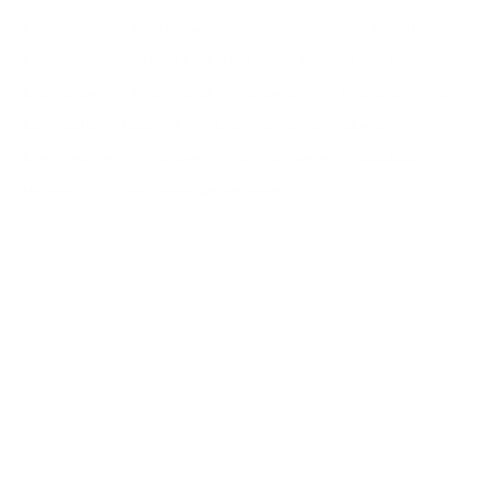
Комната
Апартаменты
Дом
Номер
С кухней
С кухней
С детской кроваткой
С джакузи
С камином
С балконом
С парковкой
С сауной
С кондиционером
Со стиральной машиной
С посудомоечной машиной
С интернетом
С детьми
С животными
Без залога
На ночь
С отчетными документами