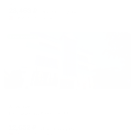
Мгновенное бронирование
changing
changing
23,463
₽
цена за
за сутки
dates.
dates.
5,866
₽ × 4 платежа
Жильё проверено
Отель
Атлантис
Евпатория, ул. Киевская, 44
Мгновенное бронирование
12,652
₽
цена за
за сутки
3,163
₽ × 4 платежа