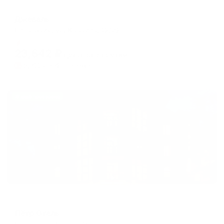
Отель
Джеваль
Евпатория, ул. Караева, 12/32
Мгновенное бронирование
23,642
₽
цена за
за сутки
5,911
₽ × 4 платежа
Жильё проверено
Отель
Пётр Отель
Евпатория, Гоголя, 15 а