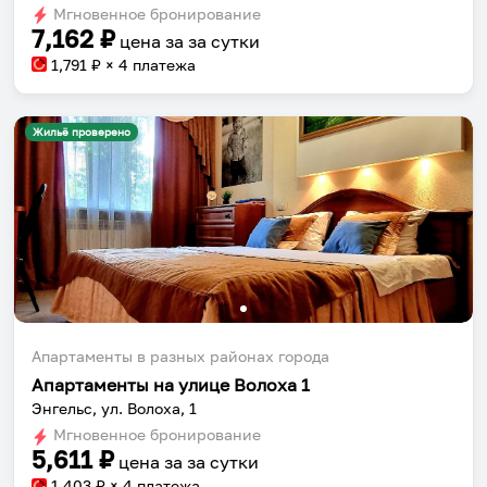
Мгновенное бронирование
changing
changing
7,162
₽
цена за
за сутки
dates.
dates.
1,791
₽ × 4 платежа
Жильё проверено
Апартаменты в разных районах города
Апартаменты на улице Волоха 1
Энгельс, ул. Волоха, 1
Мгновенное бронирование
5,611
₽
цена за
за сутки
1,403
₽ × 4 платежа