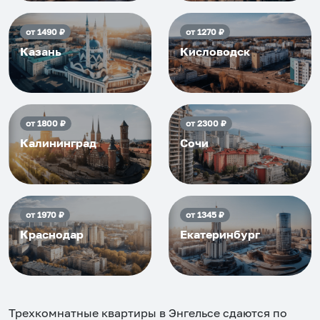
от
1490
₽
от
1270
₽
Казань
Кисловодск
от
1800
₽
от
2300
₽
Калининград
Сочи
от
1970
₽
от
1345
₽
Краснодар
Екатеринбург
Трехкомнатные квартиры в Энгельсе
сдаются по