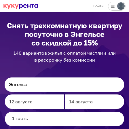
Войти
✕
Снять трехкомнатную квартиру
посуточно
в Энгельсе
со скидкой до 15%
140
вариантов
жилья с оплатой частями или
в рассрочку без комиссии
Navigate
Navigate
forward
backward
to
to