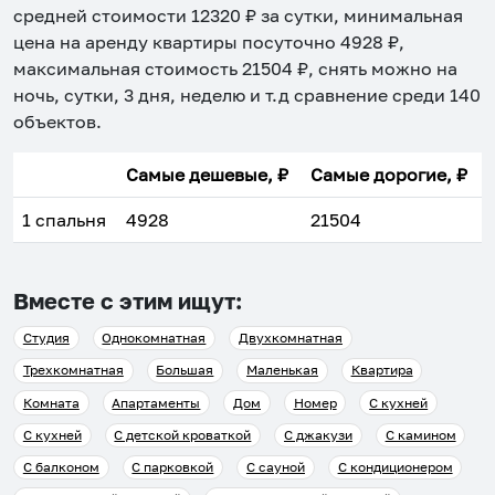
средней стоимости
12320
₽ за сутки, минимальная
цена на аренду квартиры посуточно
4928
₽,
максимальная стоимость
21504
₽, снять можно на
ночь, сутки, 3 дня, неделю и т.д сравнение среди
140
объектов
.
Самые дешевые, ₽
Самые дорогие, ₽
1 спальня
4928
21504
Вместе с этим ищут:
Студия
Однокомнатная
Двухкомнатная
Трехкомнатная
Большая
Маленькая
Квартира
Комната
Апартаменты
Дом
Номер
С кухней
С кухней
С детской кроваткой
С джакузи
С камином
С балконом
С парковкой
С сауной
С кондиционером