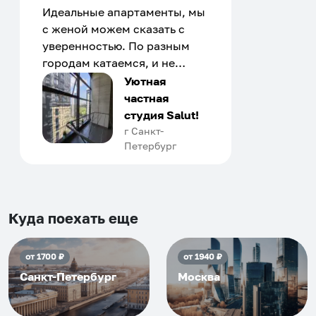
Идеальные апартаменты, мы
с женой можем сказать с
уверенностью. По разным
городам катаемся, и не
только в России. Сервис на
Уютная
отличном уровне. Хозяин
частная
апартаментов доброй души
студия Salut!
человек, всегда можно
г Санкт-
Петербург
договориться, подскажет
что как и почему.
Рекомендуем на 100% и вам,
и друзьям и сами будем
приезжать еще...
Куда поехать еще
от
1700
₽
от
1940
₽
Санкт-Петербург
Москва