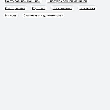
Со стиральной машиной
С посудомоечной машиной
С интернетом
С детьми
С животными
Без залога
На ночь
С отчетными документами