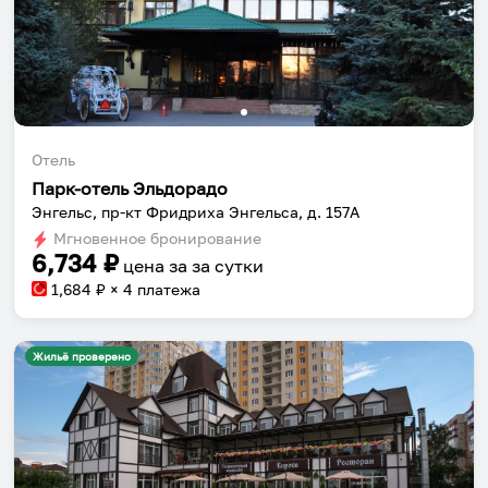
Отель
Парк-отель Эльдорадо
Энгельс, пр-кт Фридриха Энгельса, д. 157А
Мгновенное бронирование
6,734
₽
цена за
за сутки
1,684
₽ × 4 платежа
Жильё проверено