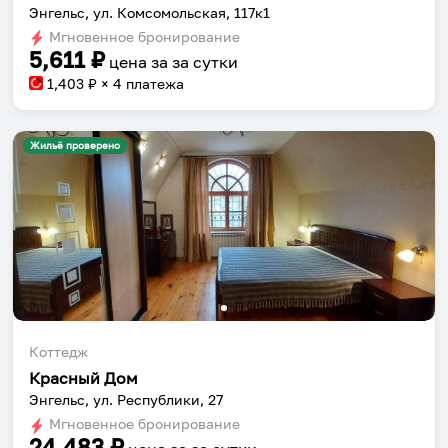
Энгельс, ул. Комсомольская, 117к1
Мгновенное бронирование
5,611
₽
цена за
за сутки
1,403
₽ × 4 платежа
Жильё проверено
Коттедж
Красный Дом
Собери путешествие без сложностей
Энгельс, ул. Республики, 27
Сохраняй места, повторяй маршруты, находи
Мгновенное бронирование
компанию и бронируй жильё в одном
24,483
₽