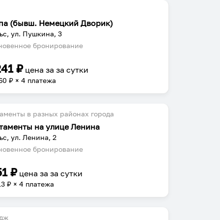
па (бывш. Немецкий Дворик)
ьс, ул. Пушкина, 3
овенное бронирование
241
₽
цена за
за сутки
60
₽ × 4 платежа
аменты в разных районах города
таменты на улице Ленина
ьс, ул. Ленина, 2
овенное бронирование
51
₽
цена за
за сутки
13
₽ × 4 платежа
едж