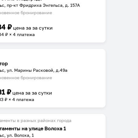
ьс, пр-кт Фридриха Энгельса, д. 157А
овенное бронирование
34
₽
цена за
за сутки
84
₽ × 4 платежа
тор
ьс, ул. Марины Расковой, д.49a
овенное бронирование
31
₽
цена за
за сутки
33
₽ × 4 платежа
аменты в разных районах города
таменты на улице Волоха 1
с, ул. Волоха, 1