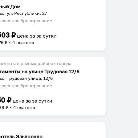
ный Дом
ьс, ул. Республики, 27
овенное бронирование
503
₽
цена за
за сутки
76
₽ × 4 платежа
аменты в разных районах города
таменты на улице Трудовая 12/6
ьс, Трудовая улица, 12/6
овенное бронирование
50
₽
цена за
за сутки
88
₽ × 4 платежа
-отель Эльдорадо