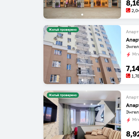
8,1
2,0
Жильё проверено
Апарт
Апар
Энгел
Мгн
7,1
1,7
Жильё проверено
Апарт
Апар
Энгел
Мгн
8,9