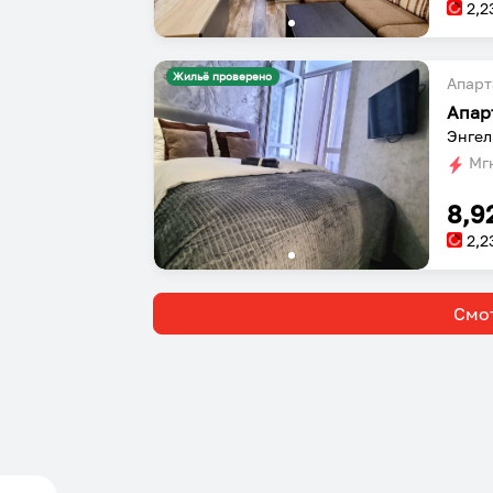
2,2
Жильё проверено
Апарт
Апар
Энгел
Мгн
8,9
2,2
Смот