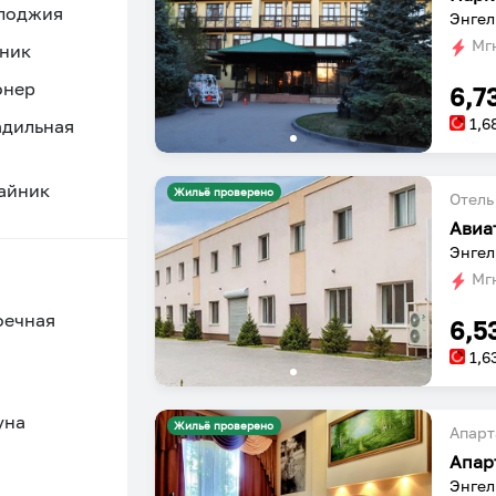
 лоджия
Энгел
Мгн
ник
онер
6,7
1,6
адильная
айник
Жильё проверено
Отель
Авиа
Энгел
Мгн
оечная
6,5
1,6
уна
Жильё проверено
Апарт
Апар
Энгель