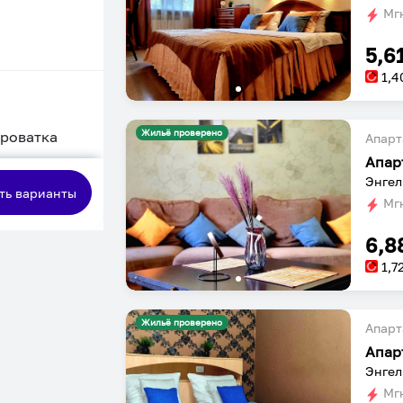
Мгн
5,6
1,4
Жильё проверено
кроватка
Апарт
Апар
сная
Энгел
ть варианты
Мгн
6,8
1,7
Жильё проверено
Апарт
Апар
Энгел
Мгн