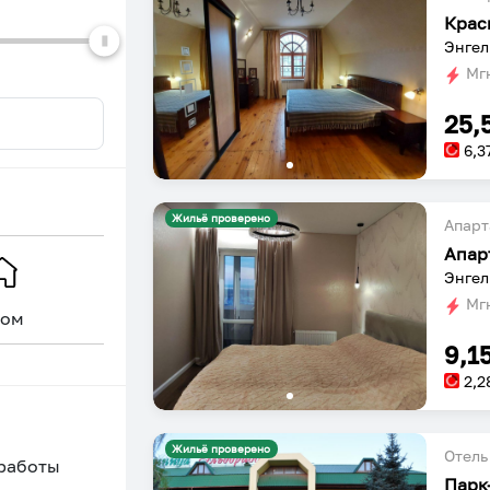
Крас
Энгел
Мгн
25,
6,3
Жильё проверено
Апарт
Апар
Энгел
Мгн
ом
Уникальное
9,1
2,2
Жильё проверено
Отель
 работы
Парк