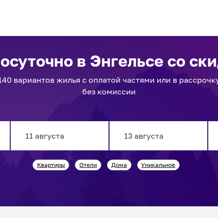
посуточно
в Энгельсе
со ски
140
вариантов
жилья с оплатой частями или в рассрочк
без комиссии
Navigate
Navigate
Квартиры
Отели
Дома
Уникальное
forward
backward
to
to
interact
interact
with
with
the
the