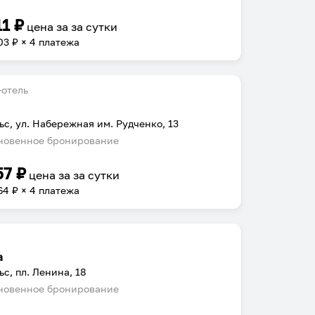
11
₽
цена за
за сутки
03
₽ × 4 платежа
отель
ьс, ул. Набережная им. Рудченко, 13
овенное бронирование
57
₽
цена за
за сутки
64
₽ × 4 платежа
а
ьс, пл. Ленина, 18
овенное бронирование