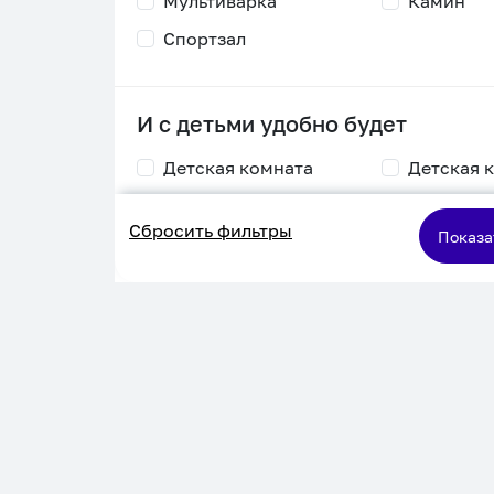
Мультиварка
Камин
Спортзал
И с детьми удобно будет
Детская комната
Детская 
Столик для
Двухъяру
Сбросить фильтры
кормления
кровать
Показа
Пеленальный стол
Игровая приставка