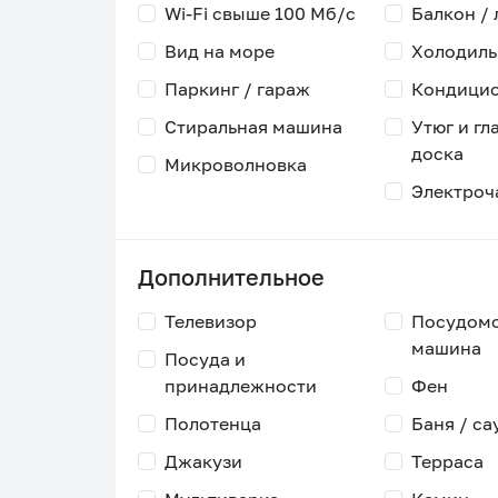
Wi-Fi свыше 100 Мб/с
Балкон /
Вид на море
Холодиль
Паркинг / гараж
Кондици
Стиральная машина
Утюг и гл
доска
Микроволновка
Электроч
Дополнительное
Телевизор
Посудом
машина
Посуда и
принадлежности
Фен
Полотенца
Баня / са
Джакузи
Терраса