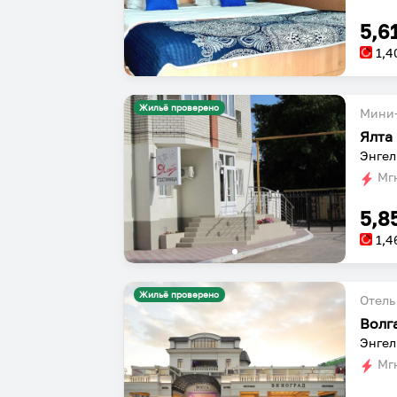
5,6
1,4
Жильё проверено
Мини-
Ялта
Энгел
Мгн
5,8
1,4
Жильё проверено
Отель
Волг
Энгел
Мгн