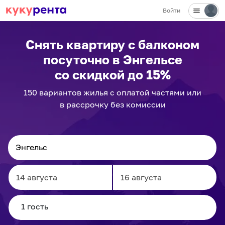
Войти
✕
Снять квартиру с балконом
посуточно
в Энгельсе
со скидкой до 15%
150
вариантов
жилья с оплатой частями или
в рассрочку без комиссии
Navigate
Navigate
forward
backward
to
to