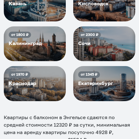
Казань
Кисловодск
от
1800
₽
от
2300
₽
Калининград
Сочи
от
1970
₽
от
1345
₽
Краснодар
Екатеринбург
Квартиры с балконом в Энгельсе
сдаются по
средней стоимости
12320
₽ за сутки, минимальная
цена на аренду квартиры посуточно
4928
₽,