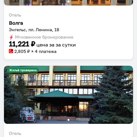
Отель
Волга
Энгельс, пл. Ленина, 18
Мгновенное бронирование
11,221
₽
цена за
за сутки
2,805
₽ × 4 платежа
Жильё проверено
Отель