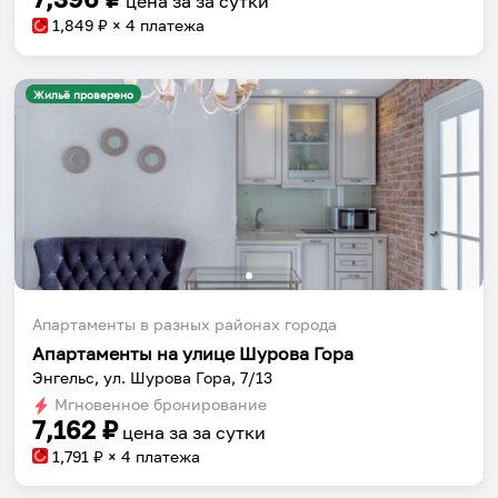
цена за
за сутки
1,849
₽ × 4 платежа
Жильё проверено
Собери путешествие без сложностей
Сохраняй места, повторяй маршруты, находи
компанию и бронируй жильё в одном
приложении.
Апартаменты в разных районах города
Апартаменты на улице Шурова Гора
Энгельс, ул. Шурова Гора, 7/13
Установить приложение
Мгновенное бронирование
7,162
₽
цена за
за сутки
1,791
₽ × 4 платежа