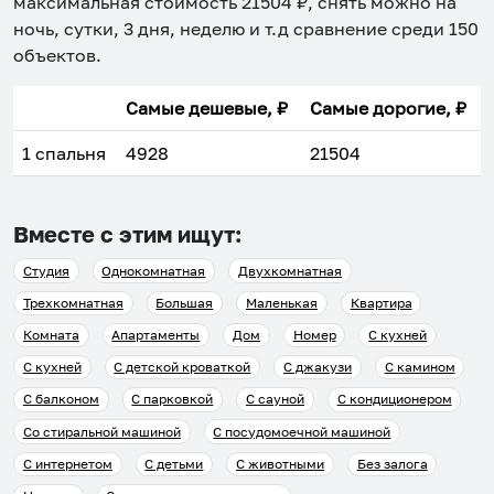
максимальная стоимость
21504
₽, снять можно на
ночь, сутки, 3 дня, неделю и т.д сравнение среди
150
объектов
.
Самые дешевые, ₽
Самые дорогие, ₽
1 спальня
4928
21504
Вместе с этим ищут:
Студия
Однокомнатная
Двухкомнатная
Трехкомнатная
Большая
Маленькая
Квартира
Комната
Апартаменты
Дом
Номер
С кухней
С кухней
С детской кроваткой
С джакузи
С камином
С балконом
С парковкой
С сауной
С кондиционером
Со стиральной машиной
С посудомоечной машиной
С интернетом
С детьми
С животными
Без залога