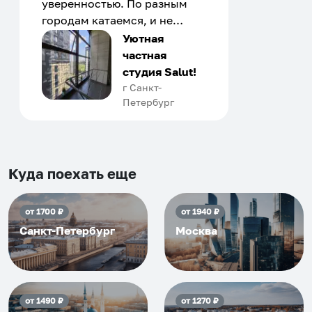
уверенностью. По разным
городам катаемся, и не
только в России. Сервис на
Уютная
отличном уровне. Хозяин
частная
апартаментов доброй души
студия Salut!
человек, всегда можно
г Санкт-
Петербург
договориться, подскажет
что как и почему.
Рекомендуем на 100% и вам,
и друзьям и сами будем
приезжать еще...
Куда поехать еще
от
1700
₽
от
1940
₽
Санкт-Петербург
Москва
от
1490
₽
от
1270
₽