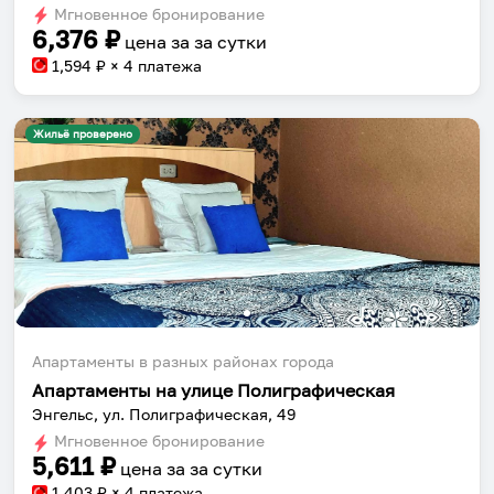
Мгновенное бронирование
changing
changing
6,376
₽
цена за
за сутки
dates.
dates.
1,594
₽ × 4 платежа
Жильё проверено
Апартаменты в разных районах города
Апартаменты на улице Полиграфическая
Энгельс, ул. Полиграфическая, 49
Мгновенное бронирование
5,611
₽
цена за
за сутки
1,403
₽ × 4 платежа