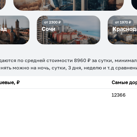
от
2300
₽
от
1970
₽
рад
Сочи
Краснод
даются по средней стоимости
8960
₽ за сутки, минимал
снять можно на ночь, сутки, 3 дня, неделю и т.д сравне
евые, ₽
Самые дор
12366
ехкомнатная
Большая
Маленькая
Квартира
Комната
 камином
С балконом
С парковкой
С сауной
С кондицион