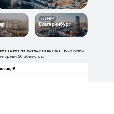
от
1345
₽
ар
Екатеринбург
ьная цена на аренду квартиры посуточно
ние среди
50
объектов
.
огие, ₽
Апартаменты
Дом
Номер
С кухней
ером
Со стиральной машиной