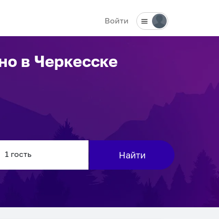
Войти
чно
в Черкесске
Найти