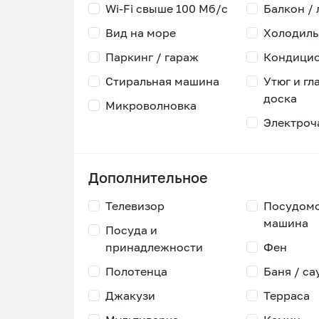
Wi-Fi свыше 100 Мб/с
Балкон /
Вид на море
Холодиль
Паркинг / гараж
Кондици
Стиральная машина
Утюг и гл
доска
Микроволновка
Электроч
Дополнительное
Телевизор
Посудом
машина
Посуда и
принадлежности
Фен
Полотенца
Баня / са
Джакузи
Терраса