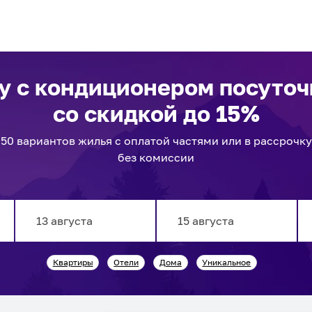
у с кондиционером посуто
со скидкой до 15%
50
вариантов
жилья с оплатой частями или в рассрочку
без комиссии
Navigate
Navigate
Квартиры
Отели
Дома
Уникальное
forward
backward
to
to
interact
interact