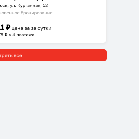
сск, ул. Курганная, 52
овенное бронирование
11
₽
цена за
за сутки
78
₽ × 4 платежа
реть все