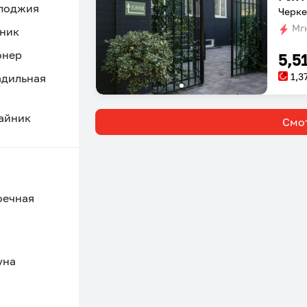
 лоджия
Черке
Мгн
ник
онер
5,5
1,3
адильная
айник
Смот
оечная
уна