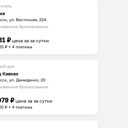
отель
ия
сск, ул. Восточная, 22А
овенное бронирование
81
₽
цена за
за сутки
20
₽ × 4 платежа
вой дом
д Кавказ
сск, ул. Демиденко, 20
овенное бронирование
079
₽
цена за
за сутки
20
₽ × 4 платежа