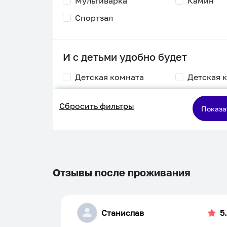
Мультиварка
Камин
Спортзал
И с детьми удобно будет
Детская комната
Детская 
Столик для
Двухъяру
Сбросить фильтры
кормления
кровать
Показа
Пеленальный стол
Игровая приставка
Отзывы после проживания
Станислав
5