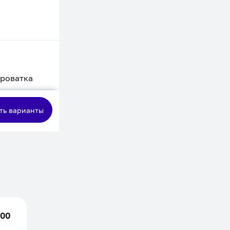
кроватка
сная
ть варианты
.00