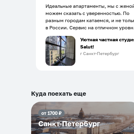
Идеальные апартаменты, мы с жено
можем сказать с уверенностью. По
разным городам катаемся, и не толь
в России. Сервис на отличном уровн
Хозяин апартаментов доброй души
Уютная частная студи
человек, всегда можно договориться
Salut!
подскажет что как и почему.
г Санкт-Петербург
Рекомендуем на 100% и вам, и друз
и сами будем приезжать еще...
Куда поехать еще
от
1700
₽
Санкт-Петербург