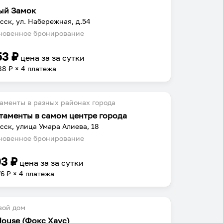
ый Замок
сск, ул. Набережная, д.54
овенное бронирование
53
₽
цена за
за сутки
88
₽ × 4 платежа
аменты в разных районах города
таменты в самом центре города
сск, улица Умара Алиева, 18
овенное бронирование
03
₽
цена за
за сутки
76
₽ × 4 платежа
вой дом
House (Фокс Хаус)