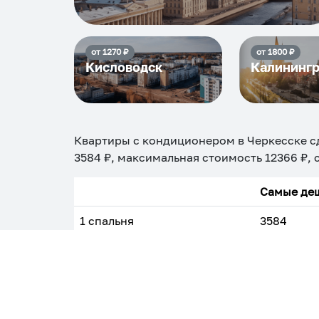
от
1270
₽
от
1800
₽
Кисловодск
Калининг
Квартиры с кондиционером в Черкесске
с
3584
₽, максимальная стоимость
12366
₽, 
Самые деш
1 спальня
3584
Вместе с этим ищут:
Студия
Однокомнатная
Двухкомнатная
Тр
С кухней
С детской кроваткой
С джакузи
С