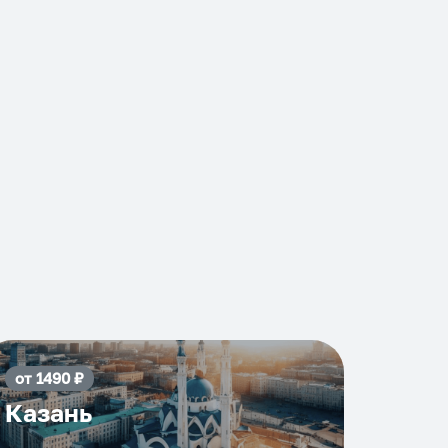
от
1490
₽
Казань