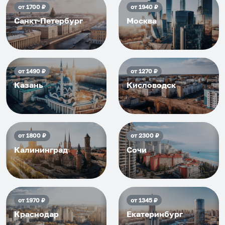
от
1700
₽
от
1940
₽
Санкт-Петербург
Москва
от
1490
₽
от
1270
₽
Казань
Кисловодск
от
1800
₽
от
2300
₽
Калининград
Сочи
от
1970
₽
от
1345
₽
Краснодар
Екатеринбург