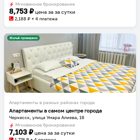
Мгновенное бронирование
changing
changing
8,753
₽
цена за
за сутки
dates.
dates.
2,188
₽ × 4 платежа
Жильё проверено
Апартаменты в разных районах города
Апартаменты в самом центре города
Черкесск, улица Умара Алиева, 18
Мгновенное бронирование
7,103
₽
цена за
за сутки
1,776
₽ × 4 платежа