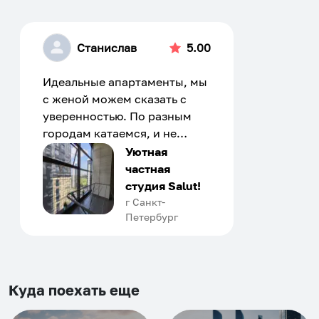
Станислав
5.00
Идеальные апартаменты, мы
с женой можем сказать с
уверенностью. По разным
городам катаемся, и не
только в России. Сервис на
Уютная
отличном уровне. Хозяин
частная
апартаментов доброй души
студия Salut!
человек, всегда можно
г Санкт-
Петербург
договориться, подскажет
что как и почему.
Рекомендуем на 100% и вам,
и друзьям и сами будем
приезжать еще...
Куда поехать еще