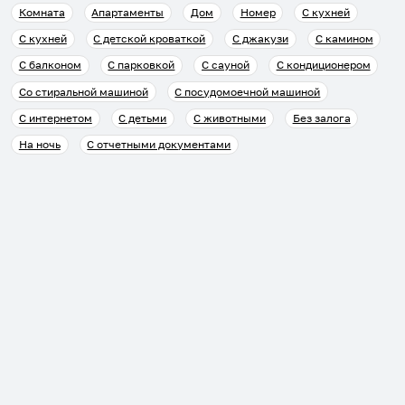
Комната
Апартаменты
Дом
Номер
С кухней
С кухней
С детской кроваткой
С джакузи
С камином
С балконом
С парковкой
С сауной
С кондиционером
Со стиральной машиной
С посудомоечной машиной
С интернетом
С детьми
С животными
Без залога
На ночь
С отчетными документами