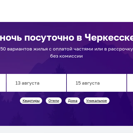
 ночь посуточно
в Черкесск
50
вариантов
жилья с оплатой частями или в рассрочку
без комиссии
Navigate
Navigate
Квартиры
Отели
Дома
Уникальное
forward
backward
to
to
interact
interact
with
with
the
the