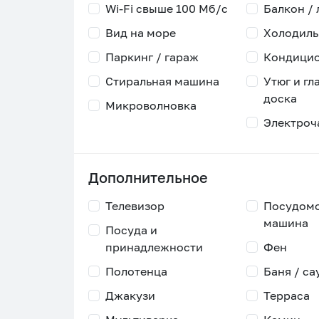
Wi-Fi свыше 100 Мб/с
Балкон /
Вид на море
Холодиль
Паркинг / гараж
Кондици
Стиральная машина
Утюг и гл
доска
Микроволновка
Электроч
Дополнительное
Телевизор
Посудом
машина
Посуда и
принадлежности
Фен
Полотенца
Баня / са
Джакузи
Терраса