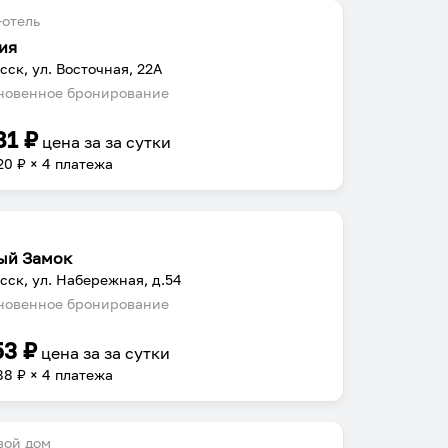
отель
ия
сск, ул. Восточная, 22А
овенное бронирование
81
₽
цена за
за сутки
20
₽ × 4 платежа
ый Замок
сск, ул. Набережная, д.54
овенное бронирование
53
₽
цена за
за сутки
88
₽ × 4 платежа
вой дом