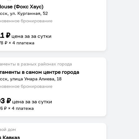
House (Фокс Хаус)
сск, ул. Курганная, 52
овенное бронирование
11
₽
цена за
за сутки
78
₽ × 4 платежа
аменты в разных районах города
таменты в самом центре города
сск, улица Умара Алиева, 18
овенное бронирование
03
₽
цена за
за сутки
76
₽ × 4 платежа
вой дом
д Кавказ