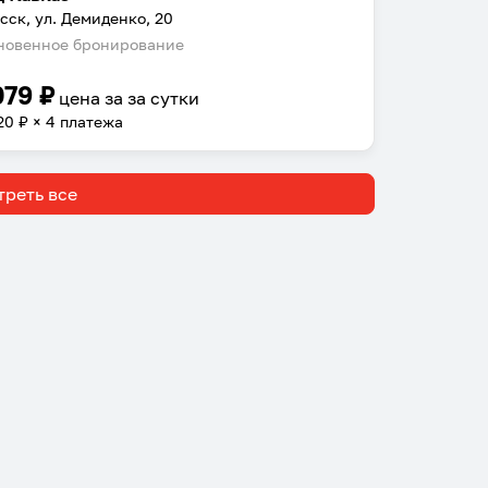
сск, ул. Демиденко, 20
овенное бронирование
079
₽
цена за
за сутки
20
₽ × 4 платежа
реть все