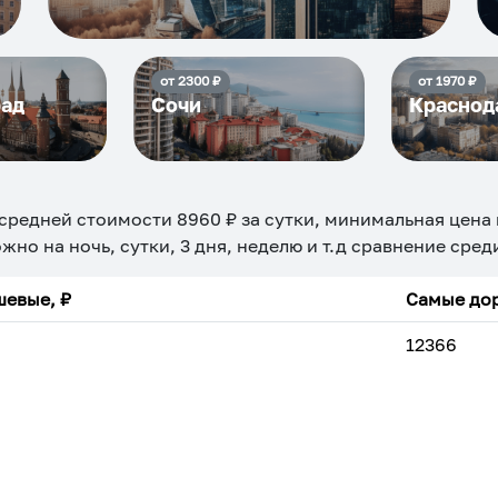
от
2300
₽
от
1970
₽
рад
Сочи
Краснод
 средней стоимости
8960
₽ за сутки, минимальная цена
ожно на ночь, сутки, 3 дня, неделю и т.д сравнение сре
евые, ₽
Самые дор
12366
ехкомнатная
Большая
Маленькая
Квартира
Комната
 камином
С балконом
С парковкой
С сауной
С кондицион