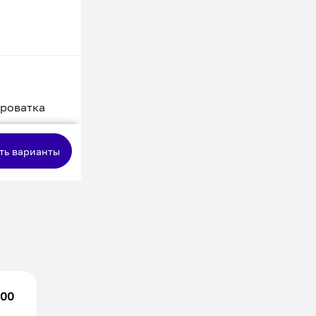
кроватка
сная
ть варианты
.00