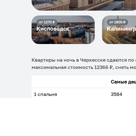
от
1270
₽
от
1800
₽
Кисловодск
Калининг
Квартиры на ночь в Черкесске
сдаются по
максимальная стоимость
12366
₽, снять м
Самые деш
1 спальня
3584
Вместе с этим ищут:
Студия
Однокомнатная
Двухкомнатная
Тр
С кухней
С детской кроваткой
С джакузи
С