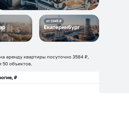
от
1345
₽
ар
Екатеринбург
 на аренду квартиры посуточно
3584
₽,
ди
50
объектов
.
огие, ₽
Апартаменты
Дом
Номер
С кухней
ером
Со стиральной машиной