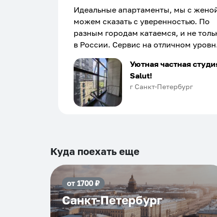
Идеальные апартаменты, мы с жено
можем сказать с уверенностью. По
разным городам катаемся, и не толь
в России. Сервис на отличном уровн
Хозяин апартаментов доброй души
Уютная частная студи
человек, всегда можно договориться
Salut!
подскажет что как и почему.
г Санкт-Петербург
Рекомендуем на 100% и вам, и друз
и сами будем приезжать еще...
Куда поехать еще
от
1700
₽
Санкт-Петербург