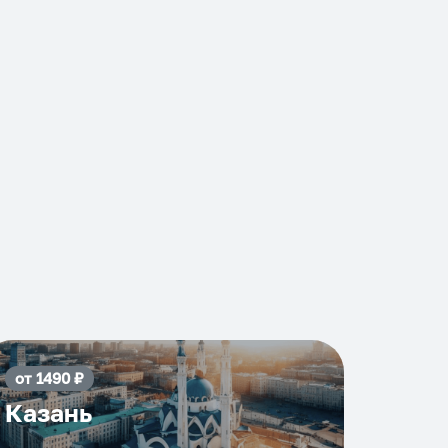
от
1490
₽
Казань