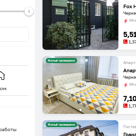
Fox 
Черке
Мгн
5,5
1,3
Жильё проверено
Апарт
Апар
Черке
Мгн
ом
Уникальное
7,1
1,7
Жильё проверено
Госте
 работы
Гран