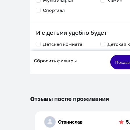
Мультиварка
Камин
Спортзал
И с детьми удобно будет
Детская комната
Детская 
Столик для
Двухъяру
Сбросить фильтры
кормления
кровать
Показа
Пеленальный стол
Игровая приставка
Отзывы после проживания
Станислав
5