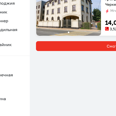
 лоджия
Черке
Мгн
ник
онер
14,
3,5
адильная
айник
Смот
оечная
уна