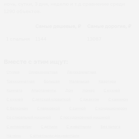
ночь, сутки, 3 дня, неделю и т.д сравнение среди
1290
объектов
.
Самые дешевые, ₽
Самые дорогие, ₽
1 спальня
1144
13087
Вместе с этим ищут:
Студия
Однокомнатная
Двухкомнатная
Трехкомнатная
Большая
Маленькая
Квартира
Комната
Апартаменты
Дом
Номер
С кухней
С кухней
С детской кроваткой
С джакузи
С камином
С балконом
С парковкой
С сауной
С кондиционером
Со стиральной машиной
С посудомоечной машиной
С интернетом
С детьми
С животными
Без залога
На ночь
С отчетными документами