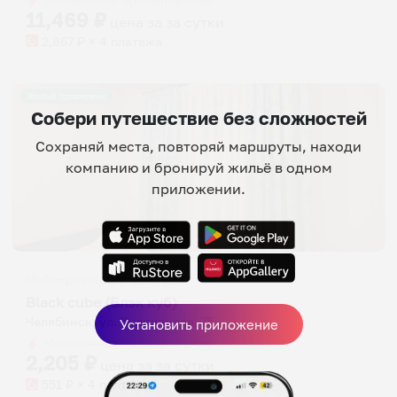
11,469
₽
цена за
за сутки
2,867
₽ × 4 платежа
Жильё проверено
Собери путешествие без сложностей
Сохраняй места, повторяй маршруты, находи
компанию и бронируй жильё в одном
приложении.
Меблированные комнаты
Black cube (Блэк куб)
Челябинск, ул. Кудрявцева, 75
Установить приложение
Мгновенное бронирование
2,205
₽
цена за
за сутки
551
₽ × 4 платежа