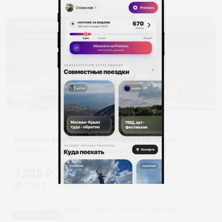
Жильё проверено
Апартаменты в разных районах города
InnHome Apartments (ИннХоум) на проспекте Свердловский
Челябинск, пр-кт Свердловский, 35
Мгновенное бронирование
7,015
₽
цена за
за сутки
1,754
₽ × 4 платежа
Жильё проверено