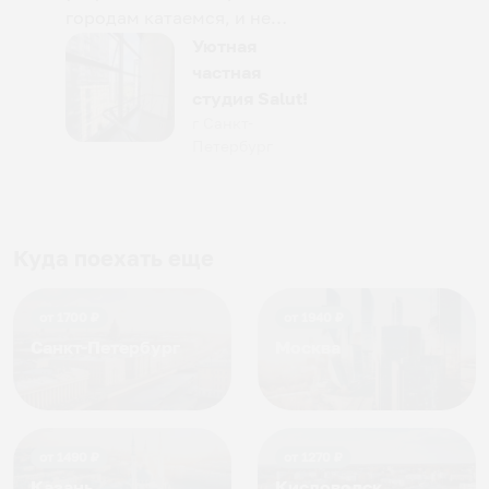
городам катаемся, и не
только в России. Сервис на
Уютная
отличном уровне. Хозяин
частная
апартаментов доброй души
студия Salut!
человек, всегда можно
г Санкт-
Петербург
договориться, подскажет
что как и почему.
Рекомендуем на 100% и вам,
и друзьям и сами будем
приезжать еще...
Куда поехать еще
от
1700
₽
от
1940
₽
Санкт-Петербург
Москва
от
1490
₽
от
1270
₽
Казань
Кисловодск