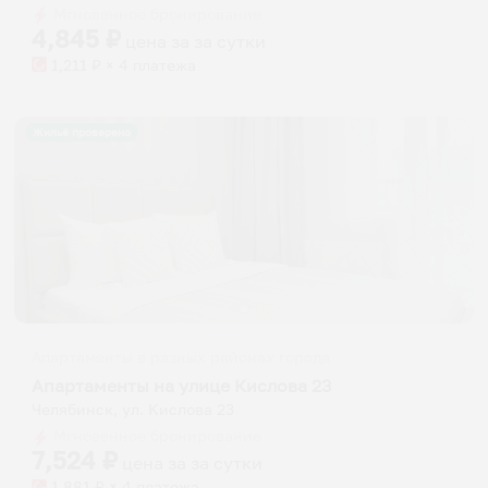
Мгновенное бронирование
changing
changing
4,845
₽
цена за
за сутки
dates.
dates.
1,211
₽ × 4 платежа
Жильё проверено
Апартаменты в разных районах города
Апартаменты на улице Кислова 23
Челябинск, ул. Кислова 23
Мгновенное бронирование
7,524
₽
цена за
за сутки
1,881
₽ × 4 платежа