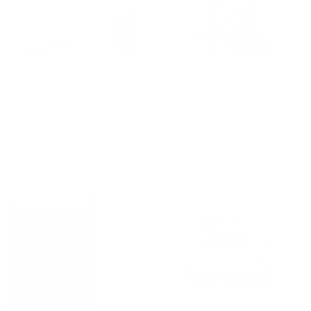
Меблированные комнаты
Black cube (Блэк куб)
Челябинск, ул. Кудрявцева, 75
Мгновенное бронирование
2,205
₽
цена за
за сутки
551
₽ × 4 платежа
Жильё проверено