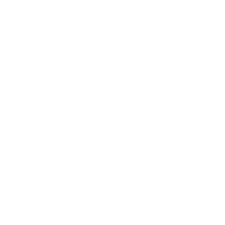
Мгновенное бронирование
6,887
₽
цена за
за сутки
1,722
₽ × 4 платежа
Жильё проверено
Апартаменты в разных районах города
Апартаменты на улице Энгельса, 42
Челябинск, улица Энгельса, 42
Мгновенное бронирование
4,845
₽
цена за
за сутки