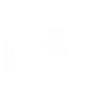
Мгновенное бронирование
changing
changing
7,141
₽
цена за
за сутки
dates.
dates.
1,785
₽ × 4 платежа
Жильё проверено
Апартаменты в разных районах города
Апартаменты на улице Кислова 23
Челябинск, ул. Кислова 23
Мгновенное бронирование
7,524
₽
цена за
за сутки
1,881
₽ × 4 платежа