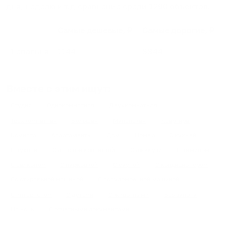
дня, неделю и т.д сравнение среди
1290
объектов
.
Самые дешевые, ₽
Самые дорогие, ₽
1 спальня
1144
8844
Вместе с этим ищут:
Студия
Однокомнатная
Двухкомнатная
Трехкомнатная
Большая
Маленькая
Квартира
Комната
Апартаменты
Дом
Номер
С кухней
С кухней
С детской кроваткой
С джакузи
С камином
С балконом
С парковкой
С сауной
С кондиционером
Со стиральной машиной
С посудомоечной машиной
С интернетом
С детьми
С животными
Без залога
На ночь
С отчетными документами