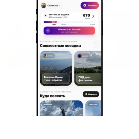
Жильё проверено
Апартаменты в разных районах города
Апартаменты на Омской, 10
Челябинск, Омская улица, 10
Мгновенное бронирование
7,651
₽
цена за
за сутки
1,913
₽ × 4 платежа
Жильё проверено