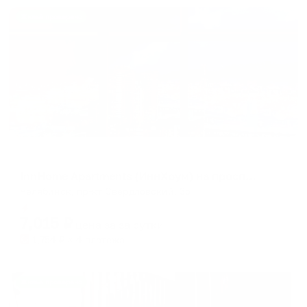
Жильё проверено
Апартаменты в разных районах города
InnHome Apartments (ИннХоум) на проспекте Свердловский
Челябинск, пр-кт Свердловский, 35
Мгновенное бронирование
7,015
₽
цена за
за сутки
1,754
₽ × 4 платежа
Жильё проверено