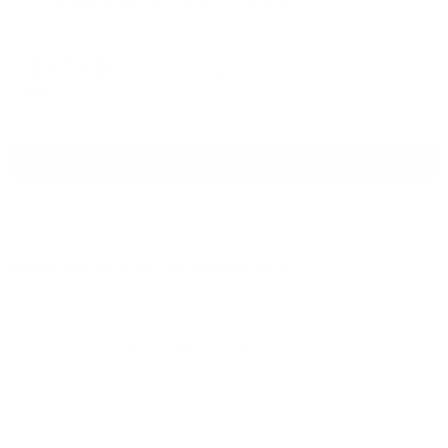
Апартаменты на улице Энгельса 45
Челябинск, ул. Энгельса, 45
Мгновенное бронирование
8,671
₽
цена за
за сутки
2,168
₽ × 4 платежа
Смотреть все
Отзывы после проживания
Станислав
5.00
Идеальные апартаменты, мы
с женой можем сказать с
уверенностью. По разным