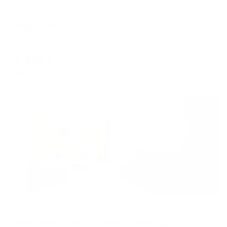
Апартаменты в разных районах города
Апартаменты на набережной Героя России С.А. Кислова 23
Челябинск, ул. Набережная Героя России С.А. Кислова, 23
Мгновенное бронирование
5,872
₽
цена за
за сутки
1,468
₽ × 4 платежа
Жильё проверено
Апартаменты в разных районах города
Апартаменты на проспекте Ленина 28