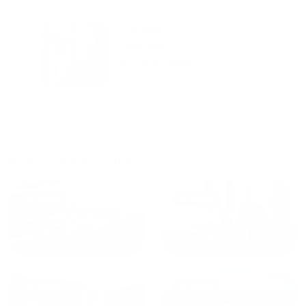
городам катаемся, и не
только в России. Сервис на
Уютная
отличном уровне. Хозяин
частная
апартаментов доброй души
студия Salut!
человек, всегда можно
г Санкт-
Петербург
договориться, подскажет
что как и почему.
Рекомендуем на 100% и вам,
и друзьям и сами будем
приезжать еще...
Куда поехать еще
от
1700
₽
от
1940
₽
Санкт-Петербург
Москва
от
1490
₽
от
1270
₽
Казань
Кисловодск