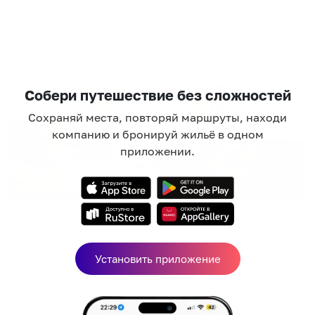
10,070
₽
цена за
за сутки
2,518
₽ × 4 платежа
Жильё проверено
Собери путешествие без сложностей
Сохраняй места, повторяй маршруты, находи
компанию и бронируй жильё в одном
приложении.
Апартаменты в разных районах города
Апартаменты на улице Цвиллинга 58В
Челябинск, ул. Цвиллинга, 58В
Установить приложение
Мгновенное бронирование
5,356
₽
цена за
за сутки
1,339
₽ × 4 платежа