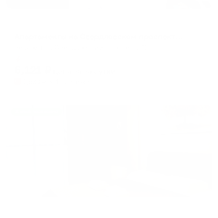
Апартаменты в разных районах города
Апартаменты на Свердловском проспекте 71
Челябинск, Свердловский проспект, 71
Мгновенное бронирование
6,121
₽
цена за
за сутки
1,530
₽ × 4 платежа
Жильё проверено
Апартаменты в разных районах города