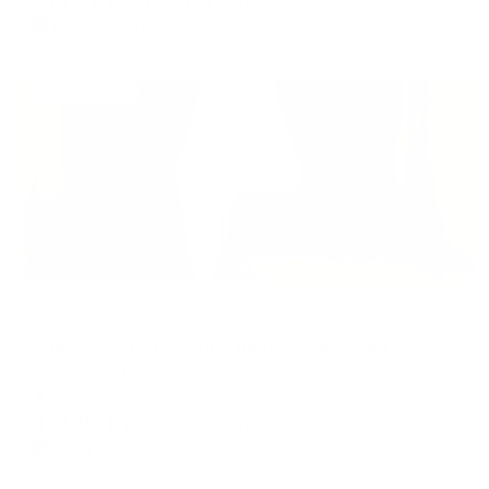
цена за
за сутки
1,626
₽ × 4 платежа
Жильё проверено
Апартаменты в разных районах города
Апартаменты на улице Верхнеуральская, 18
Челябинск, Верхнеуральская улица, 18
Мгновенное бронирование
4,336
₽
цена за
за сутки
1,084
₽ × 4 платежа