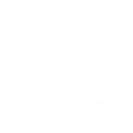
Апартаменты в разных районах города
Апартаменты на улице Воровского
Челябинск, ул. Воровского, 43
Мгновенное бронирование
8,927
₽
цена за
за сутки
2,232
₽ × 4 платежа
Жильё проверено
Апартаменты в разных районах города
Апартаменты на улице Воровского 40
Челябинск, ул. Воровского, 40