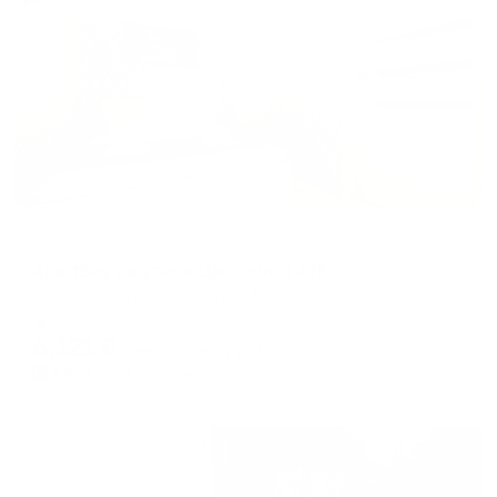
Жильё проверено
Апартаменты в разных районах города
ApartDay на улице Цвиллинга 47Б
Челябинск, ул.Цвиллинга, 47Б
Мгновенное бронирование
6,121
₽
цена за
за сутки
1,530
₽ × 4 платежа
Жильё проверено