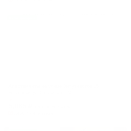
Жильё проверено
Апартаменты в разных районах города
Апартаменты на улице Энтузиастов 15
Челябинск, ул. Энтузиастов, 15
Мгновенное бронирование
5,865
₽
цена за
за сутки
1,466
₽ × 4 платежа