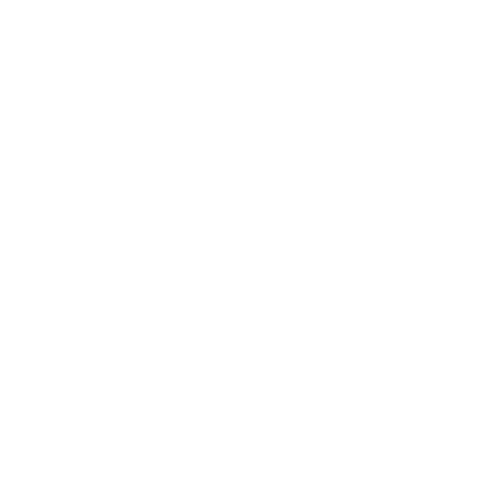
Мини-отель
Bravo (Браво)
Челябинск, проспект Ленина, 33А
Мгновенное бронирование
8,156
₽
цена за
за сутки
2,039
₽ × 4 платежа
Жильё проверено
Апартаменты в разных районах города