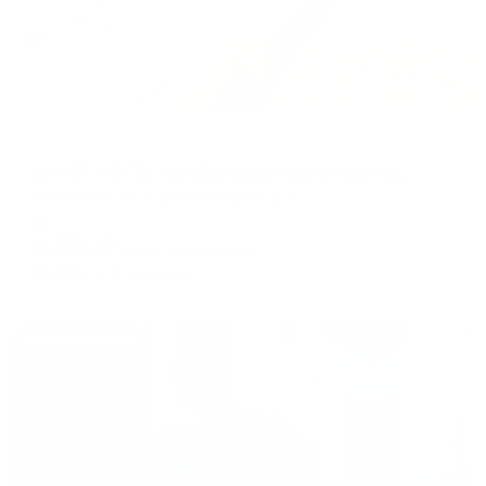
Отель
SMART HOTEL Челябинск (Смарт отель Челябинск)
Челябинск, ул. Привокзальная, д. 1
Мгновенное бронирование
3,571
₽
цена за
за сутки
893
₽ × 4 платежа
Жильё проверено