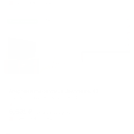
1,211
₽ × 4 платежа
Жильё проверено
Апартаменты в разных районах города
Апартаменты на улице Цвиллинга, 43
Челябинск, улица Цвиллинга, 43
Мгновенное бронирование
6,631
₽
цена за
за сутки
1,658
₽ × 4 платежа