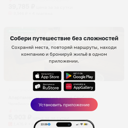
39,785
₽
цена за
за сутки
9,946
₽ × 4 платежа
Жильё проверено
Собери путешествие без сложностей
Сохраняй места, повторяй маршруты, находи
компанию и бронируй жильё в одном
приложении.
Апартаменты в разных районах города
Апартаменты Урал на улице Свободы
Челябинск, ул. Свободы, 145А
Установить приложение
Мгновенное бронирование
5,903
₽
цена за
за сутки
1,476
₽ × 4 платежа