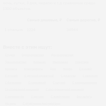
ночь, сутки, 3 дня, неделю и т.д сравнение среди
1300
объектов
.
Самые дешевые, ₽
Самые дорогие, ₽
1 спальня
1224
34944
Вместе с этим ищут:
Студия
Однокомнатная
Двухкомнатная
Трехкомнатная
Большая
Маленькая
Квартира
Комната
Апартаменты
Дом
Номер
С кухней
С кухней
С детской кроваткой
С джакузи
С камином
С балконом
С парковкой
С сауной
С кондиционером
Со стиральной машиной
С посудомоечной машиной
С интернетом
С детьми
С животными
Без залога
На ночь
С отчетными документами