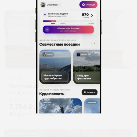
Жильё проверено
Отель
Гостиный дом Визитъ
Челябинск, ул. Елькина, 76
Мгновенное бронирование
7,754
₽
цена за
за сутки
1,939
₽ × 4 платежа
Жильё проверено