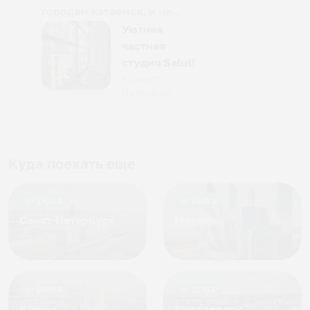
городам катаемся, и не
только в России. Сервис на
Уютная
отличном уровне. Хозяин
частная
апартаментов доброй души
студия Salut!
человек, всегда можно
г Санкт-
Петербург
договориться, подскажет
что как и почему.
Рекомендуем на 100% и вам,
и друзьям и сами будем
приезжать еще...
Куда поехать еще
от
1700
₽
от
1940
₽
Санкт-Петербург
Москва
от
1490
₽
от
1270
₽
Казань
Кисловодск