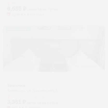
Мгновенное бронирование
changing
changing
8,555
₽
цена за
за сутки
dates.
dates.
2,139
₽ × 4 платежа
Жильё проверено
Отель
Уралочка
Челябинск, ул Тухачевского,6
Мгновенное бронирование
3,361
₽
цена за
за сутки
840
₽ × 4 платежа