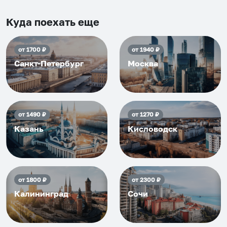
и друзьям и сами будем
приезжать еще...
Куда поехать еще
от
1700
₽
от
1940
₽
Санкт-Петербург
Москва
от
1490
₽
от
1270
₽
Казань
Кисловодск
от
1800
₽
от
2300
₽
Калининград
Сочи