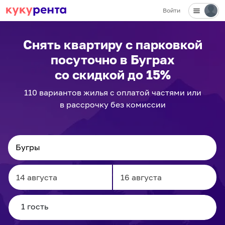
Войти
✕
Снять квартиру с парковкой
посуточно
в Буграх
со скидкой до 15%
110
вариантов
жилья с оплатой частями или
в рассрочку без комиссии
Navigate
Navigate
forward
backward
to
to