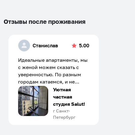
Отзывы после проживания
Станислав
5.00
Идеальные апартаменты, мы
с женой можем сказать с
уверенностью. По разным
городам катаемся, и не
только в России. Сервис на
Уютная
отличном уровне. Хозяин
частная
апартаментов доброй души
студия Salut!
человек, всегда можно
г Санкт-
Петербург
договориться, подскажет
что как и почему.
Рекомендуем на 100% и вам,