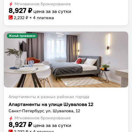
Мгновенное бронирование
changing
changing
8,927
₽
цена за
за сутки
dates.
dates.
2,232
₽ × 4 платежа
Жильё проверено
Апартаменты в разных районах города
Апартаменты на улице Шувалова 12
Санкт-Петербург, ул. Шувалова, 12
Мгновенное бронирование
8,927
₽
цена за
за сутки
2,232
₽ × 4 платежа