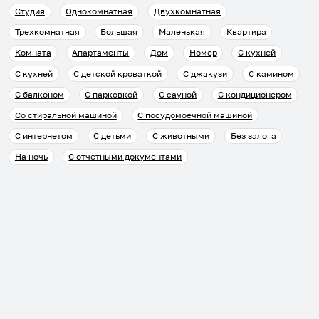
Студия
Однокомнатная
Двухкомнатная
Трехкомнатная
Большая
Маленькая
Квартира
Комната
Апартаменты
Дом
Номер
С кухней
С кухней
С детской кроваткой
С джакузи
С камином
С балконом
С парковкой
С сауной
С кондиционером
Со стиральной машиной
С посудомоечной машиной
С интернетом
С детьми
С животными
Без залога
На ночь
С отчетными документами