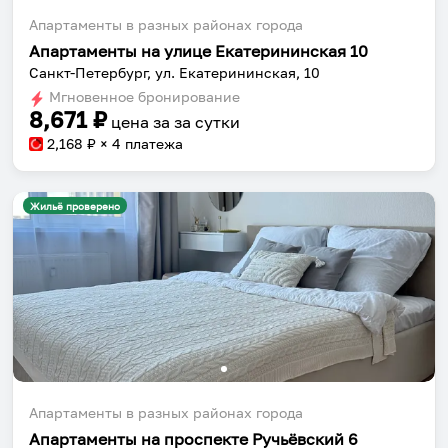
Апартаменты в разных районах города
Апартаменты на улице Екатерининская 10
Санкт-Петербург, ул. Екатерининская, 10
Мгновенное бронирование
8,671
₽
цена за
за сутки
2,168
₽ × 4 платежа
Жильё проверено
Собери путешествие без сложностей
Сохраняй места, повторяй маршруты, находи
компанию и бронируй жильё в одном
приложении.
Апартаменты в разных районах города
Апартаменты на проспекте Ручьёвский 6