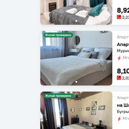
8,9
2,2
Жильё проверено
Апарт
Апар
Мурин
Мгн
8,1
2,0
Жильё проверено
Апарт
на Ш
Бугры
Мгн