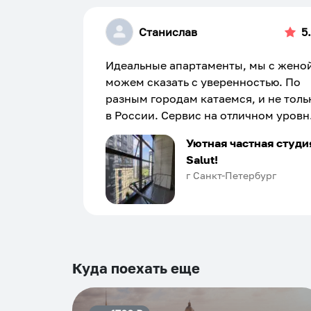
Станислав
5
Идеальные апартаменты, мы с жено
можем сказать с уверенностью. По
разным городам катаемся, и не толь
в России. Сервис на отличном уровн
Хозяин апартаментов доброй души
Уютная частная студи
человек, всегда можно договориться
Salut!
подскажет что как и почему.
г Санкт-Петербург
Рекомендуем на 100% и вам, и друз
и сами будем приезжать еще...
Куда поехать еще