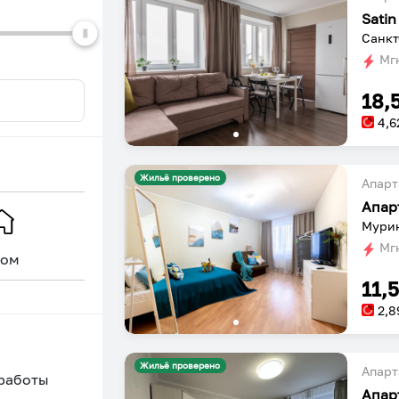
Sati
Санкт
Мгн
18,
4,6
Жильё проверено
Апарт
Мурин
Мгн
ом
Уникальное
11,
2,8
Жильё проверено
Апарт
 работы
Апар