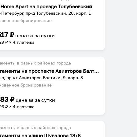
n Home Apart на проезде Толубеевский
-Петербург, пр-д Толубеевский, 20, корп. 1
овенное бронирование
517
₽
цена за
за сутки
29
₽ × 4 платежа
аменты в разных районах города
Апартаменты на проспекте Авиаторов Балтики 9 корпус 3
о, пр-кт Авиаторов Балтики, 9, корп. 3
овенное бронирование
583
₽
цена за
за сутки
96
₽ × 4 платежа
аменты в разных районах города
таменты на улице Шувалова 18/8