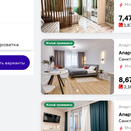
Мгн
7,4
1,8
Жильё проверено
кроватка
Апарт
Апар
сная
Санкт
ть варианты
Мгн
8,6
2,1
Жильё проверено
Апарт
Санкт
Мгн