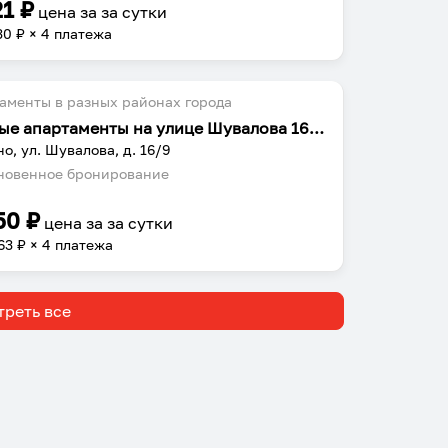
21
₽
цена за
за сутки
30
₽ × 4 платежа
аменты в разных районах города
Уютные апартаменты на улице Шувалова 16/9
о, ул. Шувалова, д. 16/9
овенное бронирование
50
₽
цена за
за сутки
63
₽ × 4 платежа
реть все