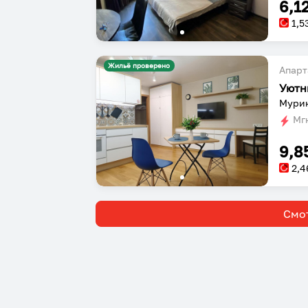
6,1
1,5
Жильё проверено
Апарт
Мурин
Мгн
9,8
2,4
Смот