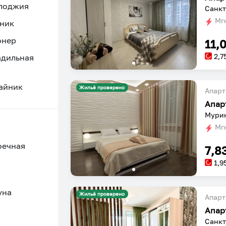
 лоджия
Санкт
Мгн
ник
онер
11,
2,7
адильная
айник
Жильё проверено
Апарт
Мурин
Мгн
оечная
7,8
1,9
уна
Жильё проверено
Апарт
Апар
Санкт