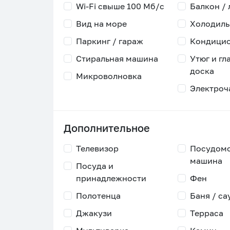
Wi-Fi свыше 100 Мб/с
Балкон /
Вид на море
Холодиль
Паркинг / гараж
Кондици
Стиральная машина
Утюг и гл
доска
Микроволновка
Электроч
Дополнительное
Телевизор
Посудом
машина
Посуда и
принадлежности
Фен
Полотенца
Баня / са
Джакузи
Терраса