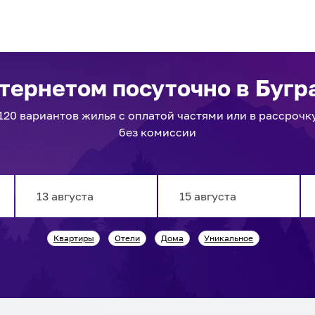
нтернетом посуточно
в Бугр
120
вариантов
жилья с оплатой частями или в рассрочк
без комиссии
Navigate
Navigate
Квартиры
Отели
Дома
Уникальное
forward
backward
to
to
interact
interact
with
with
the
the