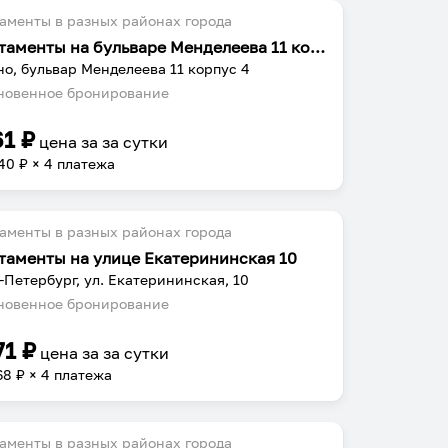
аменты в разных районах города
Апартаменты на бульваре Менделеева 11 корпус 4
о, бульвар Менделеева 11 корпус 4
овенное бронирование
61
₽
цена за
за сутки
40
₽ × 4 платежа
аменты в разных районах города
таменты на улице Екатерининская 10
-Петербург, ул. Екатерининская, 10
овенное бронирование
71
₽
цена за
за сутки
68
₽ × 4 платежа
аменты в разных районах города