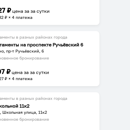
27
₽
цена за
за сутки
32
₽ × 4 платежа
аменты в разных районах города
таменты на проспекте Ручьёвский 6
о, пр-т Ручьёвский, 6
овенное бронирование
07
₽
цена за
за сутки
27
₽ × 4 платежа
аменты в разных районах города
кольной 11к2
, Школьная улица, 11к2
овенное бронирование