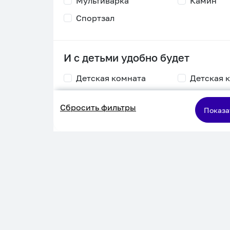
Мультиварка
Камин
Спортзал
И с детьми удобно будет
Детская комната
Детская 
Столик для
Двухъяру
Сбросить фильтры
кормления
кровать
Показа
Пеленальный стол
Игровая приставка