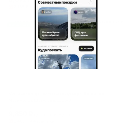
цена за
за сутки
2,168
₽ × 4 платежа
Жильё проверено
Апартаменты в разных районах города
Уютные апартаменты на улице Шувалова 16/9
Мурино, ул. Шувалова, д. 16/9
Мгновенное бронирование
9,850
₽
цена за
за сутки
2,463
₽ × 4 платежа