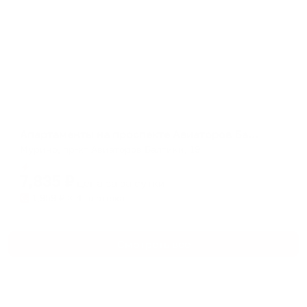
Апартаменты в разных районах города
Апартаменты на проспекте Авиаторов Балтики 19
Мурино, пр-кт Авиаторов Балтики, 19
Мгновенное бронирование
7,835
₽
цена за
за сутки
1,959
₽ × 4 платежа
Смотреть все