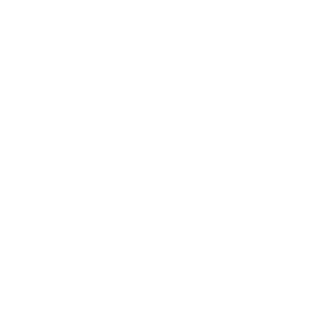
Апартаменты в разных районах города
Апартаменты на проспекте Ручьёвский 6
Мурино, пр-т Ручьёвский, 6
Мгновенное бронирование
8,107
₽
цена за
за сутки
2,027
₽ × 4 платежа
Жильё проверено