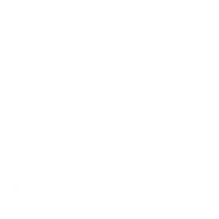
Жильё проверено
Апартаменты в разных районах города
Апартаменты на улице Шувалова 12
Санкт-Петербург, ул. Шувалова, 12
Мгновенное бронирование
8,671
₽
цена за
за сутки
2,168
₽ × 4 платежа