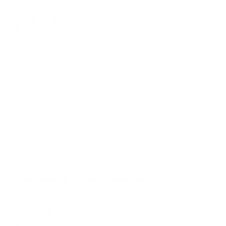
Мгновенное бронирование
changing
changing
18,517
₽
цена за
за сутки
dates.
dates.
4,629
₽ × 4 платежа
Жильё проверено
Апартаменты в разных районах города
Апартаменты на улице Авиаторов 9 к3
Санкт-Петербург, г. Мурино, Авиаторов 9 к3
Мгновенное бронирование
7,478
₽
цена за
за сутки
1,870
₽ × 4 платежа