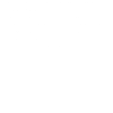
Трехкомнатная
Большая
Маленькая
Квартира
Комната
Апартаменты
Дом
Номер
С кухней
С кухней
С детской кроваткой
С джакузи
С камином
С балконом
С парковкой
С сауной
С кондиционером
Со стиральной машиной
С посудомоечной машиной
С интернетом
С детьми
С животными
Без залога
На ночь
С отчетными документами