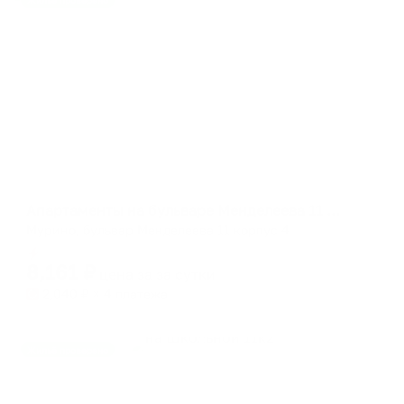
Жильё проверено
Апартаменты в разных районах города
Апартаменты на бульваре Менделеева 11 корпус 4
Мурино, бульвар Менделеева 11 корпус 4
Мгновенное бронирование
8,161
₽
цена за
за сутки
2,040
₽ × 4 платежа
Жильё проверено