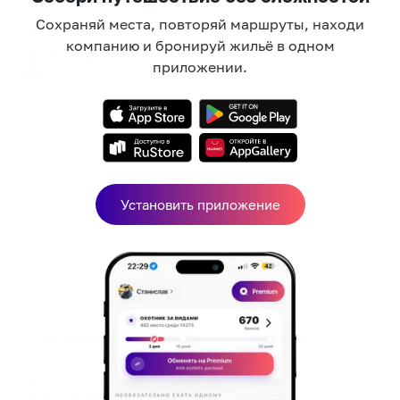
Санкт-Петербург, Петровский бульвар, 12 к1
Сохраняй места, повторяй маршруты, находи
Мгновенное бронирование
компанию и бронируй жильё в одном
8,927
₽
цена за
за сутки
приложении.
2,232
₽ × 4 платежа
Жильё проверено
Установить приложение
Апартаменты в разных районах города
Апартаменты на улице Екатерининская 10
Санкт-Петербург, ул. Екатерининская, 10
Мгновенное бронирование
8,671
₽