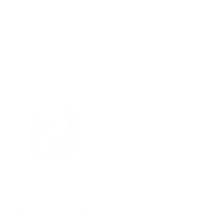
Отзывы после проживания
Станислав
5.00
Идеальные апартаменты, мы
с женой можем сказать с
уверенностью. По разным
городам катаемся, и не
только в России. Сервис на
Уютная
отличном уровне. Хозяин
частная
апартаментов доброй души
студия Salut!
человек, всегда можно
г Санкт-
Петербург
договориться, подскажет
что как и почему.
Рекомендуем на 100% и вам,
и друзьям и сами будем
приезжать еще...
Куда поехать еще