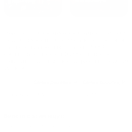
Краснодар
Екатеринбург
Квартиры с детской кроваткой в Буграх
сдаются по
средней стоимости
13440
₽ за сутки, минимальная
цена на аренду квартиры посуточно
5376
₽,
максимальная стоимость
16248
₽, снять можно на
ночь, сутки, 3 дня, неделю и т.д сравнение среди
120
объектов
.
Самые дешевые, ₽
Самые дорогие, ₽
1 спальня
5376
16248
Вместе с этим ищут:
Студия
Однокомнатная
Двухкомнатная