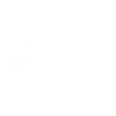
Апартаменты в разных районах города
на Школьной 11к2
Бугры, Школьная улица, 11к2
Мгновенное бронирование
6,121
₽
цена за
за сутки
1,530
₽ × 4 платежа
Жильё проверено