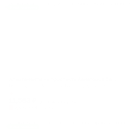
Жильё проверено
Апартаменты в разных районах города
Апартаменты на проспекте Авиаторов Балтики 9 корпус 3
Мурино, пр-кт Авиаторов Балтики, 9, корп. 3
Мгновенное бронирование
11,583
₽
цена за
за сутки
2,896
₽ × 4 платежа
Жильё проверено