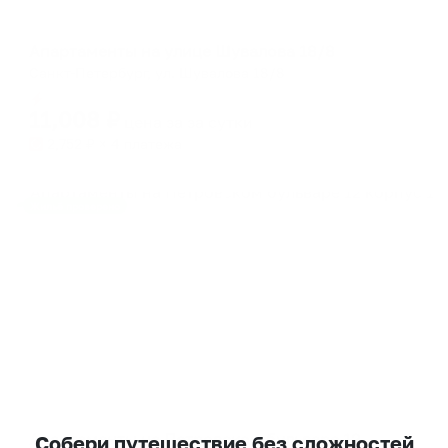
Апартаменты в разных районах города
Апартаменты на улице Шувалова 18/8
Санкт-Петербург, ул. Шувалова 18/8
Мгновенное бронирование
11,008
₽
цена за
за сутки
2,752
₽ × 4 платежа
Жильё проверено
Апартаменты в разных районах города
Апартаменты на Петровском бульваре 12 корпус 1
Собери путешествие без сложностей