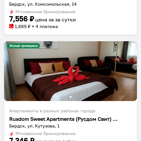
Бердск, ул. Комсомольская, 14
Мгновенное бронирование
7,556
₽
цена за
за сутки
1,889
₽ × 4 платежа
Жильё проверено
Апартаменты в разных районах города
Rusdom Sweet Apartments (Русдом Свит) на улице Кутузова
Бердск, ул. Кутузова, 1
Мгновенное бронирование
7,346
₽