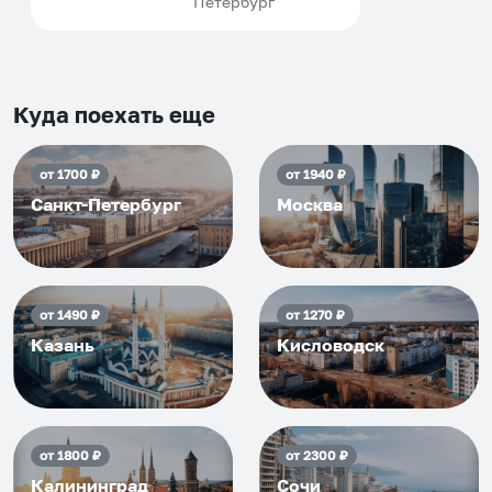
Петербург
договориться, подскажет
что как и почему.
Рекомендуем на 100% и вам,
и друзьям и сами будем
приезжать еще...
Куда поехать еще
от
1700
₽
от
1940
₽
Санкт-Петербург
Москва
от
1490
₽
от
1270
₽
Казань
Кисловодск
от
1800
₽
от
2300
₽
Калининград
Сочи