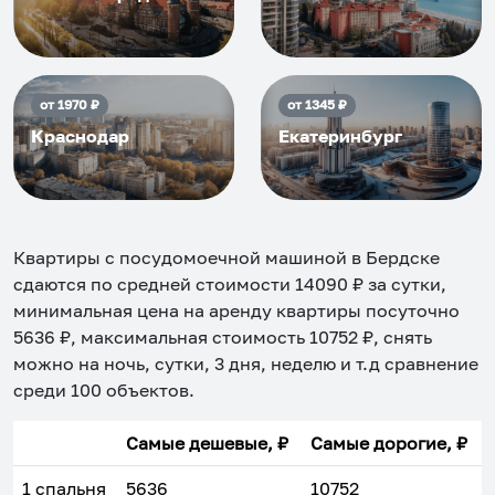
от
1970
₽
от
1345
₽
Краснодар
Екатеринбург
Квартиры с посудомоечной машиной в Бердске
сдаются по средней стоимости
14090
₽ за сутки,
минимальная цена на аренду квартиры посуточно
5636
₽, максимальная стоимость
10752
₽, снять
можно на ночь, сутки, 3 дня, неделю и т.д сравнение
среди
100
объектов
.
Самые дешевые, ₽
Самые дорогие, ₽
1 спальня
5636
10752