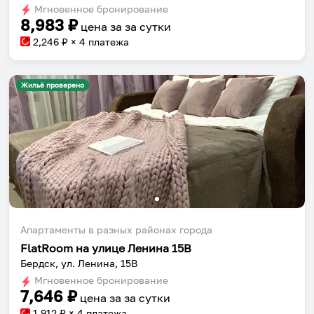
shortcuts
shortcuts
Мгновенное бронирование
for
for
8,983
₽
цена за
за сутки
changing
changing
2,246
₽ × 4 платежа
dates.
dates.
Жильё проверено
Апартаменты в разных районах города
FlatRoom на улице Ленина 15В
Бердск, ул. Ленина, 15В
Мгновенное бронирование
7,646
₽
цена за
за сутки
1,912
₽ × 4 платежа