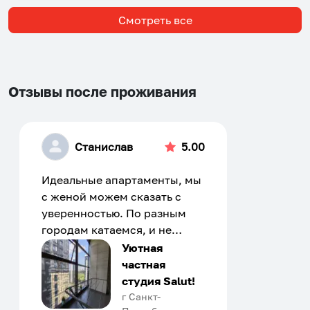
Смотреть все
Отзывы после проживания
Станислав
5.00
Идеальные апартаменты, мы
с женой можем сказать с
уверенностью. По разным
городам катаемся, и не
только в России. Сервис на
Уютная
отличном уровне. Хозяин
частная
апартаментов доброй души
студия Salut!
человек, всегда можно
г Санкт-