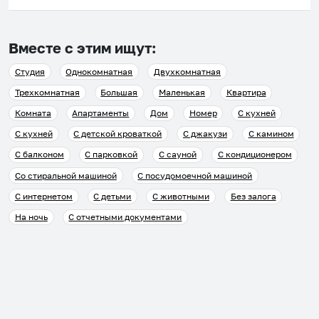
Вместе с этим ищут:
Студия
Однокомнатная
Двухкомнатная
Трехкомнатная
Большая
Маленькая
Квартира
Комната
Апартаменты
Дом
Номер
С кухней
С кухней
С детской кроваткой
С джакузи
С камином
С балконом
С парковкой
С сауной
С кондиционером
Со стиральной машиной
С посудомоечной машиной
С интернетом
С детьми
С животными
Без залога
На ночь
С отчетными документами