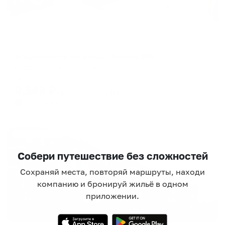
Апартаменты в разных районах города
Апартаменты на улице Ленина 23А
Бердск, ул. Ленина, 23А
Мгновенное бронирование
9,589
₽
цена за
за сутки
2,397
₽ × 4 платежа
Жильё проверено
Собери путешествие без сложностей
Сохраняй места, повторяй маршруты, находи
компанию и бронируй жильё в одном
приложении.