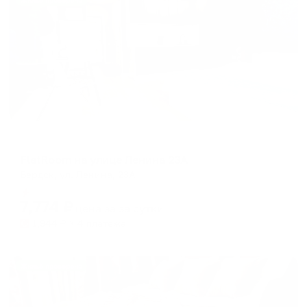
Жильё проверено
Апартаменты в разных районах города
FlatRoom на улице Ленина 23А
Бердск, ул. Ленина, 23А
Мгновенное бронирование
7,774
₽
цена за
за сутки
1,944
₽ × 4 платежа
Жильё проверено