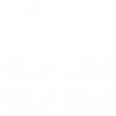
апартаментов доброй души
студия Salut!
человек, всегда можно
г Санкт-
Петербург
договориться, подскажет
что как и почему.
Рекомендуем на 100% и вам,
и друзьям и сами будем
приезжать еще...
Куда поехать еще
от
1700
₽
от
1940
₽
Санкт-Петербург
Москва
от
1490
₽
от
1270
₽
Казань
Кисловодск