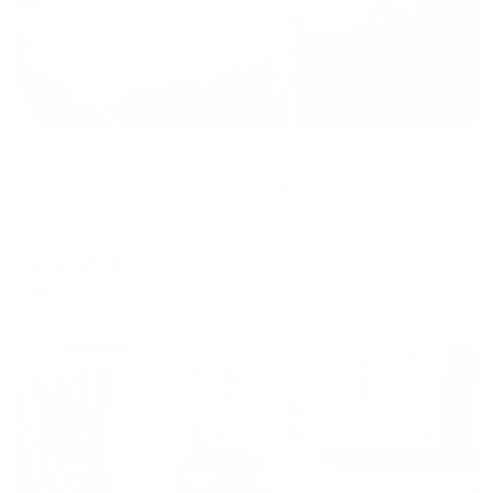
Апартаменты в разных районах города
FlatRoom на улице Ленина 15В
Бердск, ул. Ленина, 15В
Мгновенное бронирование
8,033
₽
цена за
за сутки
2,008
₽ × 4 платежа
Жильё проверено