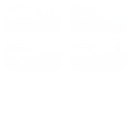
от
1800
₽
от
2300
₽
Калининград
Сочи
от
1970
₽
от
1345
₽
Краснодар
Екатеринбург
Квартиры с парковкой в Бердске
сдаются по
средней стоимости
14090
₽ за сутки, минимальная
цена на аренду квартиры посуточно
5636
₽,
максимальная стоимость
10752
₽, снять можно на
ночь, сутки, 3 дня, неделю и т.д сравнение среди
90
объектов
.