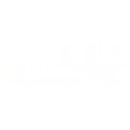
Мгновенное бронирование
changing
changing
12,241
₽
цена за
за сутки
dates.
dates.
3,060
₽ × 4 платежа
Жильё проверено
Апартаменты в разных районах города
Атмосфера на улице Карла Маркса
Бердск, ул. Карла Марска, 1/1
Мгновенное бронирование
7,699
₽
цена за
за сутки
1,925
₽ × 4 платежа