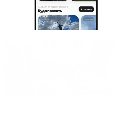
Бердск, ул. Кутузова, 1
Мгновенное бронирование
7,346
₽
цена за
за сутки
1,837
₽ × 4 платежа
Жильё проверено
Апартаменты в разных районах города
Апартаменты на улице Ленина 23А
Бердск, улица Ленина, 23А
Мгновенное бронирование
6,887
₽