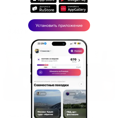
Апартаменты в разных районах города
Апартаменты на улице Рогачева
Бердск, ул. Рогачева, 32
Установить приложение
Мгновенное бронирование
6,417
₽
цена за
за сутки
1,604
₽ × 4 платежа
Жильё проверено
Апартаменты в разных районах города
Rusdom Sweet Apartments (Русдом Свит) на улице Кутузова