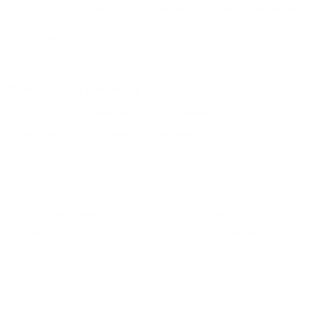
Самые дешевые, ₽
Самые дорогие, ₽
1 спальня
5636
10752
Вместе с этим ищут:
Студия
Однокомнатная
Двухкомнатная
Трехкомнатная
Большая
Маленькая
Квартира
Комната
Апартаменты
Дом
Номер
С кухней
С кухней
С детской кроваткой
С джакузи
С камином
С балконом
С парковкой
С сауной
С кондиционером
Со стиральной машиной
С посудомоечной машиной
С интернетом
С детьми
С животными
Без залога
На ночь
С отчетными документами