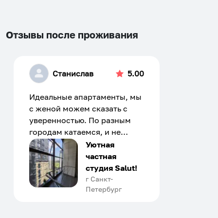
Отзывы после проживания
Станислав
5.00
Идеальные апартаменты, мы
с женой можем сказать с
уверенностью. По разным
городам катаемся, и не
только в России. Сервис на
Уютная
отличном уровне. Хозяин
частная
апартаментов доброй души
студия Salut!
человек, всегда можно
г Санкт-
Петербург
договориться, подскажет
что как и почему.
Рекомендуем на 100% и вам,