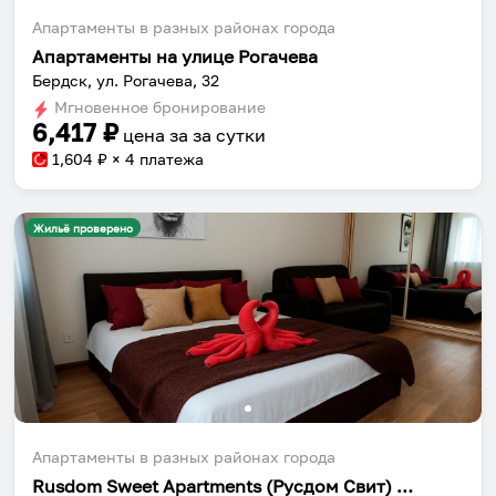
Апартаменты в разных районах города
Апартаменты на улице Рогачева
Бердск, ул. Рогачева, 32
Мгновенное бронирование
6,417
₽
цена за
за сутки
1,604
₽ × 4 платежа
Жильё проверено
Апартаменты в разных районах города
Rusdom Sweet Apartments (Русдом Свит) на улице Кутузова