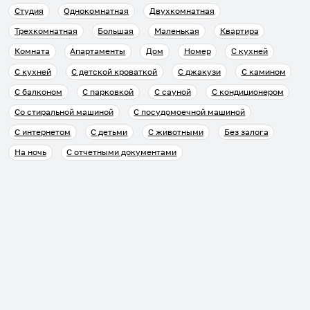
Студия
Однокомнатная
Двухкомнатная
Трехкомнатная
Большая
Маленькая
Квартира
Комната
Апартаменты
Дом
Номер
С кухней
С кухней
С детской кроваткой
С джакузи
С камином
С балконом
С парковкой
С сауной
С кондиционером
Со стиральной машиной
С посудомоечной машиной
С интернетом
С детьми
С животными
Без залога
На ночь
С отчетными документами