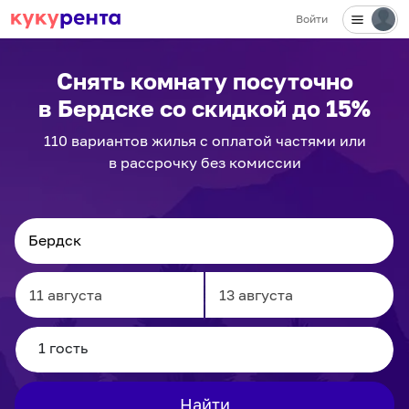
Войти
Снять комнату посуточно
в Бердске
со скидкой до 15%
110
вариантов
жилья с оплатой частями или
в рассрочку без комиссии
Navigate
Navigate
forward
backward
to
to
interact
interact
Найти