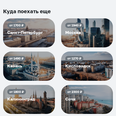
и друзьям и сами будем
приезжать еще...
Куда поехать еще
от
1700
₽
от
1940
₽
Санкт-Петербург
Москва
от
1490
₽
от
1270
₽
Казань
Кисловодск
от
1800
₽
от
2300
₽
Калининград
Сочи