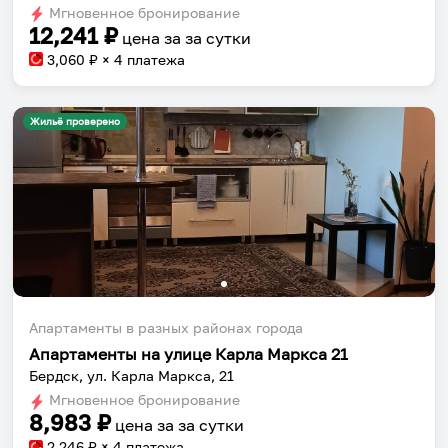
dates.
Мгновенное бронирование
dates.
12,241
₽
цена за
за сутки
3,060
₽ × 4 платежа
Жильё проверено
Апартаменты в разных районах города
Апартаменты на улице Карла Маркса 21
Бердск, ул. Карла Маркса, 21
Мгновенное бронирование
8,983
₽
цена за
за сутки
2,246
₽ × 4 платежа