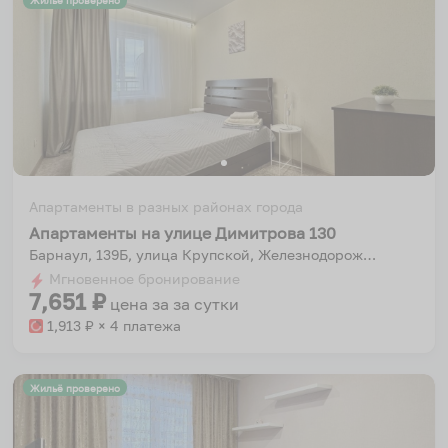
Жильё проверено
Апартаменты в разных районах города
Апартаменты на улице Димитрова 130
Барнаул, 139Б, улица Крупской, Железнодорожный район, Барнаул, городской округ Барнаул, Алтайский край, Сибирский федеральный округ, 656000, Россия
Мгновенное бронирование
7,651
₽
цена за
за сутки
1,913
₽ × 4 платежа
Жильё проверено