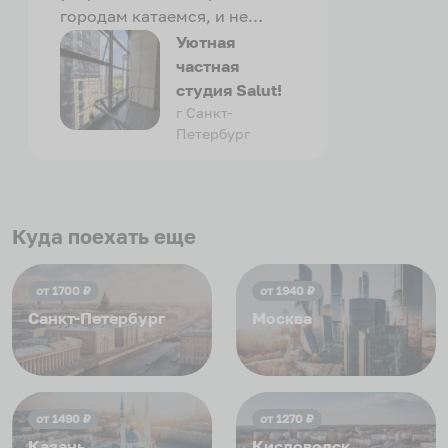
городам катаемся, и не
только в России. Сервис на
Уютная
отличном уровне. Хозяин
частная
апартаментов доброй души
студия Salut!
человек, всегда можно
г Санкт-
Петербург
договориться, подскажет
что как и почему.
Рекомендуем на 100% и вам,
и друзьям и сами будем
приезжать еще...
Куда поехать еще
от
1700
₽
от
1940
₽
Санкт-Петербург
Москва
от
1490
₽
от
1270
₽
Казань
Кисловодск