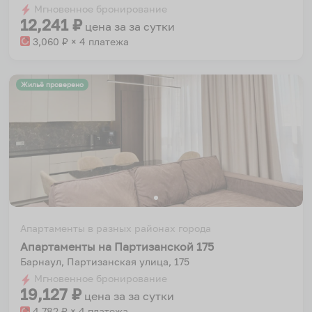
Мгновенное бронирование
changing
changing
12,241
₽
цена за
за сутки
dates.
dates.
3,060
₽ × 4 платежа
Жильё проверено
Апартаменты в разных районах города
Апартаменты на Партизанской 175
Барнаул, Партизанская улица, 175
Мгновенное бронирование
19,127
₽
цена за
за сутки
4,782
₽ × 4 платежа