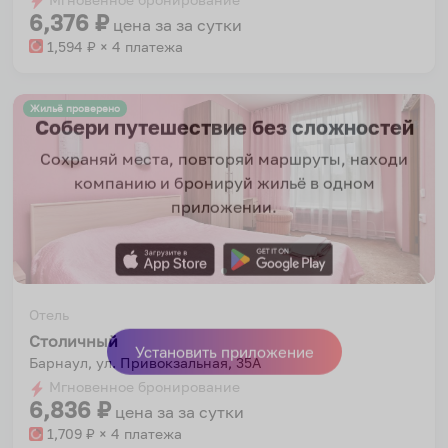
6,376
₽
цена за
за сутки
1,594
₽ × 4 платежа
Жильё проверено
Собери путешествие без сложностей
Сохраняй места, повторяй маршруты, находи
компанию и бронируй жильё в одном
приложении.
Отель
Столичный
Барнаул, ул. Привокзальная, 35А
Установить приложение
Мгновенное бронирование
6,836
₽
цена за
за сутки
1,709
₽ × 4 платежа