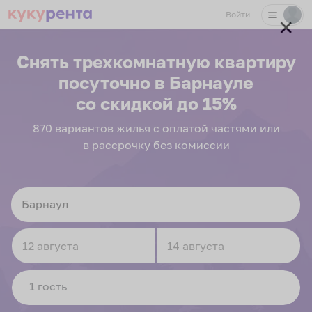
Войти
✕
Снять трехкомнатную квартиру
посуточно
в Барнауле
со скидкой до 15%
870
вариантов
жилья с оплатой частями или
в рассрочку без комиссии
Navigate
Navigate
forward
backward
to
to