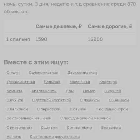
ночь, сутки, 3 дня, неделю и т.д сравнение среди
870
объектов
.
Самые дешевые, ₽
Самые дорогие, ₽
1 спальня
1590
16800
Вместе с этим ищут:
Студия
Однокомнатная
Двухкомнатная
Трехкомнатная
Большая
Маленькая
Квартира
Комната
Апартаменты
Дом
Номер
С кухней
С кухней
С детской кроваткой
С джакузи
С камином
С балконом
С парковкой
С сауной
С кондиционером
Со стиральной машиной
С посудомоечной машиной
С интернетом
С детьми
С животными
Без залога
На ночь
С отчетными документами