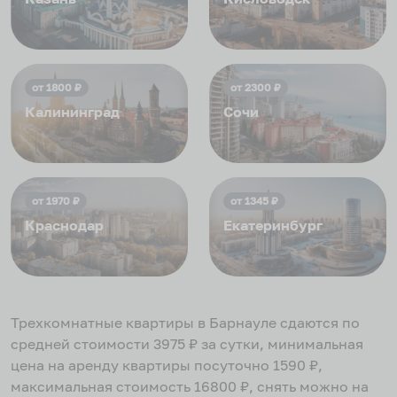
от
1800
₽
от
2300
₽
Калининград
Сочи
от
1970
₽
от
1345
₽
Краснодар
Екатеринбург
Трехкомнатные квартиры в Барнауле
сдаются по
средней стоимости
3975
₽ за сутки, минимальная
цена на аренду квартиры посуточно
1590
₽,
максимальная стоимость
16800
₽, снять можно на