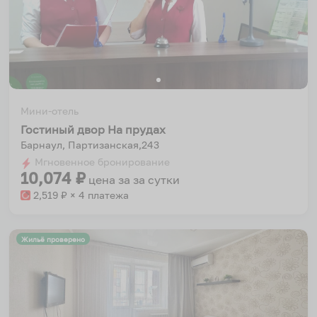
Мини-отель
Гостиный двор На прудах
Барнаул, Партизанская,243
Мгновенное бронирование
10,074
₽
цена за
за сутки
2,519
₽ × 4 платежа
Жильё проверено