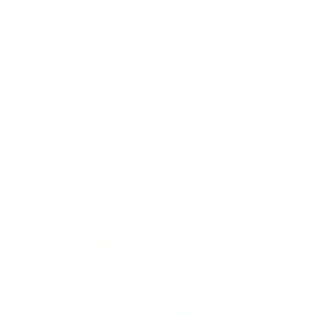
Апартаменты в разных районах города
Апартаменты в переулке Геблера 30
Барнаул, пер. Геблера, 30
Мгновенное бронирование
7,651
₽
цена за
за сутки
1,913
₽ × 4 платежа
Жильё проверено