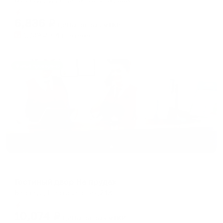
Мгновенное бронирование
6,836
₽
цена за
за сутки
1,709
₽ × 4 платежа
Жильё проверено
Мини-отель
Гостиный двор На прудах
Барнаул, Партизанская,243
Мгновенное бронирование
10,074
₽
цена за
за сутки