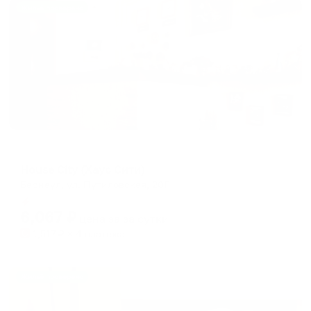
Жильё проверено
Мини-отель
House City (Хаус Сити)
Барнаул, ул. Путиловская, 20Г
Мгновенное бронирование
6,067
₽
цена за
за сутки
1,517
₽ × 4 платежа
Жильё проверено