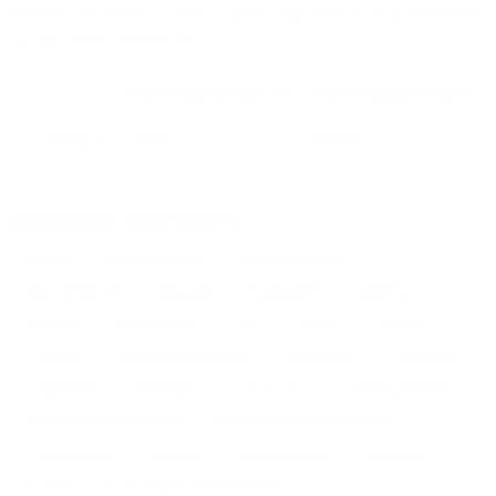
можно на ночь, сутки, 3 дня, неделю и т.д сравнение
среди
900
объектов
.
Самые дешевые, ₽
Самые дорогие, ₽
1 спальня
2510
16800
Вместе с этим ищут:
Студия
Однокомнатная
Двухкомнатная
Трехкомнатная
Большая
Маленькая
Квартира
Комната
Апартаменты
Дом
Номер
С кухней
С кухней
С детской кроваткой
С джакузи
С камином
С балконом
С парковкой
С сауной
С кондиционером
Со стиральной машиной
С посудомоечной машиной
С интернетом
С детьми
С животными
Без залога
На ночь
С отчетными документами