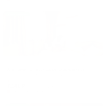
Жильё проверено
Апартаменты в разных районах города
Апартаменты на Социалистическом проспекте 64
Барнаул, Ярче!, 64, Социалистический проспект, Центральный район, Барнаул, городской округ Барнаул, Алтайский край, Сибирский федеральный округ, 656000, Россия
Мгновенное бронирование
7,141
₽
цена за
за сутки
1,785
₽ × 4 платежа