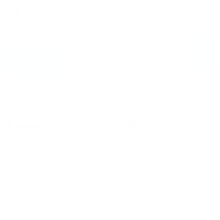
цена за
за сутки
3,794
₽ × 4 платежа
Жильё проверено
Отель
Турист
Барнаул, проспект Красноармейский, 72
Мгновенное бронирование
7,346
₽
цена за
за сутки
1,837
₽ × 4 платежа