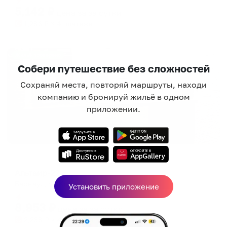
5,142
₽
цена за
за сутки
1,286
₽ × 4 платежа
Жильё проверено
Собери путешествие без сложностей
Сохраняй места, повторяй маршруты, находи
компанию и бронируй жильё в одном
приложении.
Гостевой дом
Альтаир-22
Барнаул, ул.Карла Маркса, д.28
Установить приложение
Мгновенное бронирование
8,953
₽
цена за
за сутки
2,238
₽ × 4 платежа