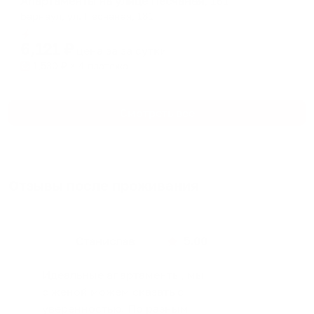
Апартаменты на улице Песчаная, 181
Барнаул, ул. Песчаная, 181
Мгновенное бронирование
6,121
₽
цена за
за сутки
1,530
₽ × 4 платежа
Смотреть все
Отзывы после проживания
Станислав
5.00
Идеальные апартаменты, мы
с женой можем сказать с
уверенностью. По разным