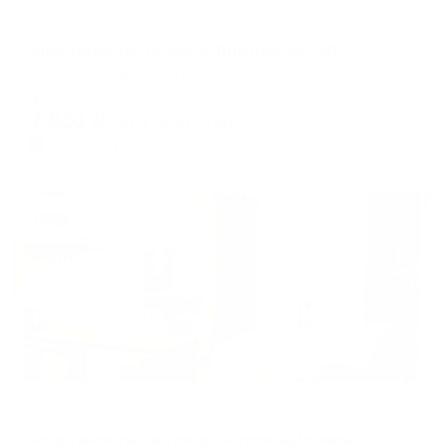
Апартаменты в разных районах города
Апартаменты на улице Димитрова 130
Барнаул, 139Б, улица Крупской, Железнодорожный район, Барнаул, городской округ Барнаул, Алтайский край, Сибирский федеральный округ, 656000, Россия
Мгновенное бронирование
7,651
₽
цена за
за сутки
1,913
₽ × 4 платежа
Жильё проверено
Апартаменты в разных районах города
Апартаменты на улице Интернациональная 101