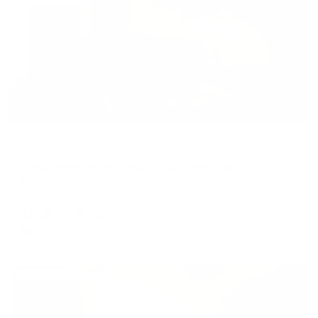
Жильё проверено
Апартаменты в разных районах города
Апартаменты на улице Партизанская 175
Барнаул, Партизанская улица, 175
Мгновенное бронирование
12,879
₽
цена за
за сутки
3,220
₽ × 4 платежа
Жильё проверено