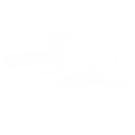
shortcuts
shortcuts
Мгновенное бронирование
for
for
6,376
₽
цена за
за сутки
changing
changing
1,594
₽ × 4 платежа
dates.
dates.
Жильё проверено
Апартаменты в разных районах города
Апартаменты на Партизанской 175
Барнаул, Партизанская улица, 175
Мгновенное бронирование
19,127
₽
цена за
за сутки
4,782
₽ × 4 платежа