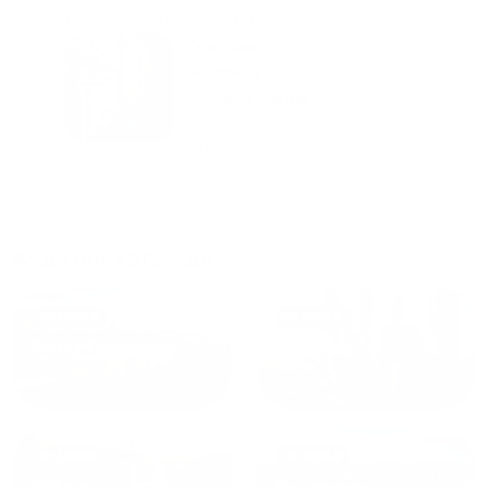
городам катаемся, и не
только в России. Сервис на
Уютная
отличном уровне. Хозяин
частная
апартаментов доброй души
студия Salut!
человек, всегда можно
г Санкт-
Петербург
договориться, подскажет
что как и почему.
Рекомендуем на 100% и вам,
и друзьям и сами будем
приезжать еще...
Куда поехать еще
от
1700
₽
от
1940
₽
Санкт-Петербург
Москва
от
1490
₽
от
1270
₽
Казань
Кисловодск