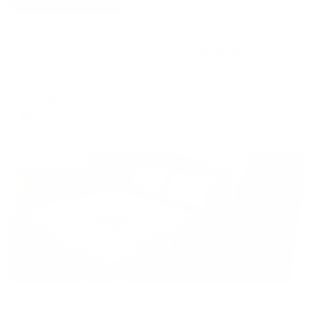
Апартаменты в разных районах города
Апартаменты на улице Челюскинцев, 80В
Барнаул, улица Челюскинцев, 80В
Мгновенное бронирование
5,918
₽
цена за
за сутки
1,480
₽ × 4 платежа
Жильё проверено
Апартаменты в разных районах города