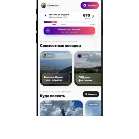
Жильё проверено
Апартаменты в разных районах города
Квартира-22 на проспекте Ленина 27
Барнаул, пр-кт Ленина, 27/Интернациональная, 64а
Мгновенное бронирование
6,734
₽
цена за
за сутки
1,684
₽ × 4 платежа
Жильё проверено