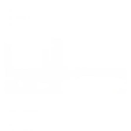
Барнаул, ул. Интернациональная, 101
Мгновенное бронирование
6,248
₽
цена за
за сутки
1,562
₽ × 4 платежа
Жильё проверено
Отель
Центральная
Барнаул, проспект Ленина, 57
Мгновенное бронирование
15,175
₽