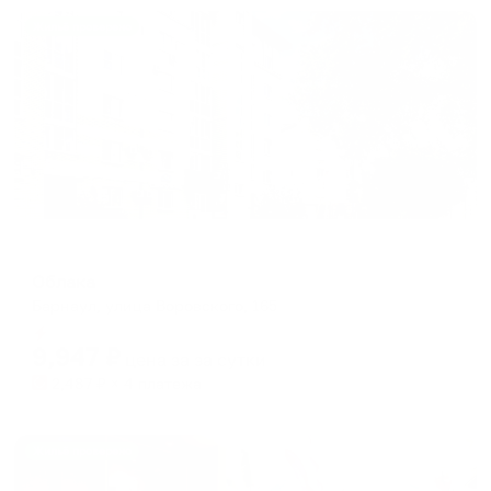
Жильё проверено
Мини-отель
Облака
Барнаул, улица Воровского, 165
Мгновенное бронирование
9,947
₽
цена за
за сутки
2,487
₽ × 4 платежа
Жильё проверено