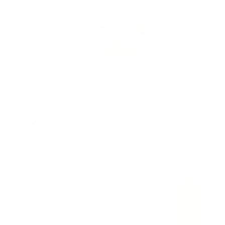
Апартаменты в разных районах города
Современная евродвушка в ЖК бизнес-класса
Барнаул, проспект Строителей 18к1
Мгновенное бронирование
12,241
₽
цена за
за сутки
3,060
₽ × 4 платежа
Жильё проверено