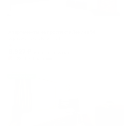
Апартаменты в разных районах города
Апартаменты на проспекте Ленина 54
Барнаул, пр-кт Ленина 54
Мгновенное бронирование
8,927
₽
цена за
за сутки
2,232
₽ × 4 платежа
Жильё проверено