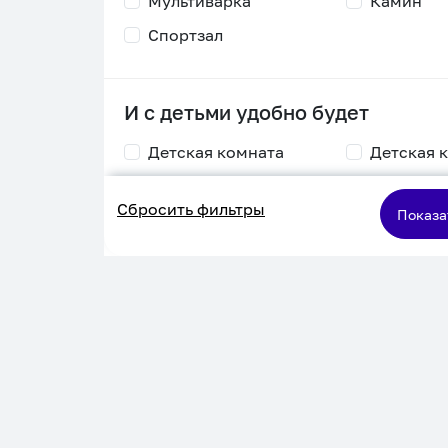
Мультиварка
Камин
Спортзал
И с детьми удобно будет
Детская комната
Детская 
Столик для
Двухъяру
Сбросить фильтры
кормления
кровать
Показа
Пеленальный стол
Игровая приставка