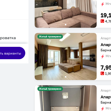
Мгн
19,
4,7
Жильё проверено
кроватка
Апарт
сная
Барна
ть варианты
Мгн
7,9
1,9
Жильё проверено
Апарт
Апар
Барна
Мгн