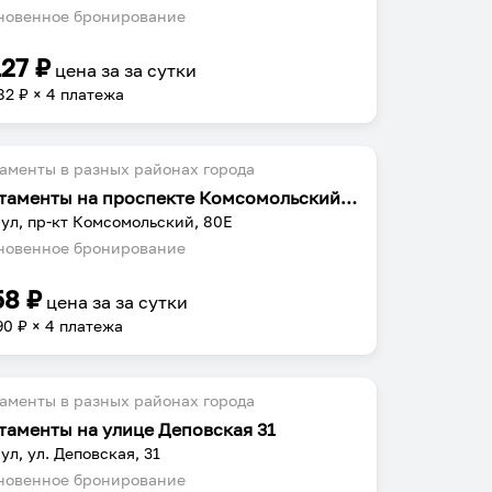
овенное бронирование
127
₽
цена за
за сутки
82
₽ × 4 платежа
аменты в разных районах города
Апартаменты на проспекте Комсомольский 80Е
ул, пр-кт Комсомольский, 80Е
овенное бронирование
58
₽
цена за
за сутки
90
₽ × 4 платежа
аменты в разных районах города
таменты на улице Деповская 31
ул, ул. Деповская, 31
овенное бронирование