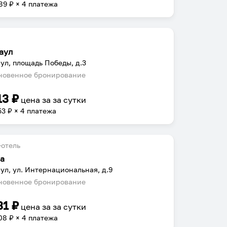
89
₽ × 4 платежа
аул
ул, площадь Победы, д.3
овенное бронирование
13
₽
цена за
за сутки
53
₽ × 4 платежа
отель
а
ул, ул. Интернациональная, д.9
овенное бронирование
31
₽
цена за
за сутки
08
₽ × 4 платежа