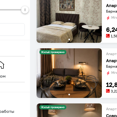
Апар
Барна
Мгн
6,2
1,5
Жильё проверено
Апарт
Апар
Барна
Мгн
ом
Уникальное
12,
3,2
Жильё проверено
Апарт
 работы