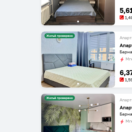
5,6
1,4
Жильё проверено
Апарт
Апар
Барна
Мгн
6,3
1,5
Жильё проверено
Апарт
Апар
Барна
Мгн