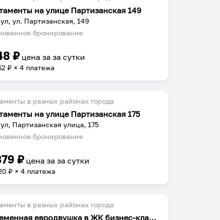
таменты на улице Партизанская 149
ул, ул. Партизанская, 149
овенное бронирование
48
₽
цена за
за сутки
62
₽ × 4 платежа
аменты в разных районах города
таменты на улице Партизанская 175
ул, Партизанская улица, 175
овенное бронирование
879
₽
цена за
за сутки
20
₽ × 4 платежа
аменты в разных районах города
Современная евродвушка в ЖК бизнес-класса