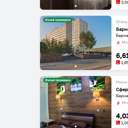
3,0
Жильё проверено
Отель
Барн
Барна
Мгн
6,6
1,6
Жильё проверено
Мини-
Сфер
Барна
Мгн
4,0
1,0