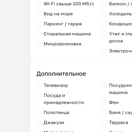
Wi-Fi свыше 100 Мб/с
Балкон /
Вид на море
Холодиль
Паркинг / гараж
Кондици
Стиральная машина
Утюг и гл
доска
Микроволновка
Электроч
Дополнительное
Телевизор
Посудом
машина
Посуда и
принадлежности
Фен
Полотенца
Баня / са
Джакузи
Терраса