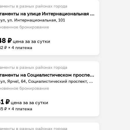
аменты в разных районах города
Апартаменты на улице Интернациональная 101
ул, ул. Интернациональная, 101
овенное бронирование
48
₽
цена за
за сутки
62
₽ × 4 платежа
аменты в разных районах города
Апартаменты на Социалистическом проспекте 64
Барнаул, Ярче!, 64, Социалистический проспект, Центральный район, Барнаул, городской округ Барнаул, Алтайский край, Сибирский федеральный округ, 656000, Россия
овенное бронирование
41
₽
цена за
за сутки
85
₽ × 4 платежа
аменты в разных районах города