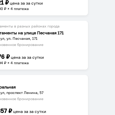
21
₽
цена за
за сутки
30
₽ × 4 платежа
аменты в разных районах города
таменты на улице Песчаная 171
ул, ул. Песчаная, 171
овенное бронирование
76
₽
цена за
за сутки
94
₽ × 4 платежа
ральная
ул, проспект Ленина, 57
овенное бронирование
357
₽
цена за
за сутки