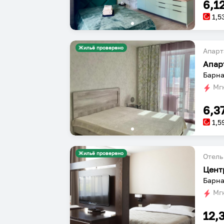
6,1
1,5
Жильё проверено
Апарт
Апар
Барна
Мгн
6,3
1,5
Жильё проверено
Отель
Цент
Барна
Мгн
12,