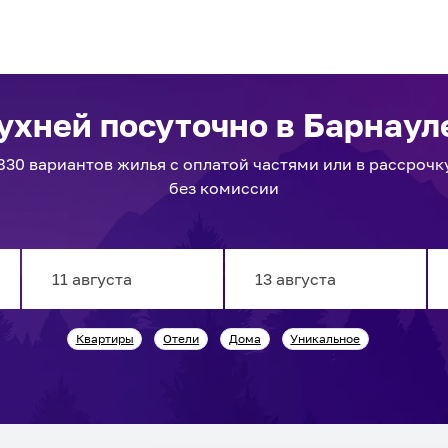
кухней посуточно
в Барнаул
830
вариантов
жилья с оплатой частями или в рассрочк
без комиссии
Navigate
Navigate
Квартиры
Отели
Дома
Уникальное
forward
backward
to
to
interact
interact
with
with
the
the