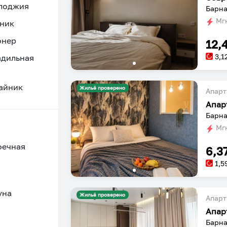
 лоджия
Барна
Мгн
ник
онер
12,
3,1
адильная
айник
Жильё проверено
Апарт
Апар
Барна
Мгн
оечная
6,3
1,5
уна
Жильё проверено
Апарт
Апар
Барна