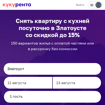
Войти
✕
Снять квартиру с кухней
посуточно
в Златоусте
со скидкой до 15%
150
вариантов
жилья с оплатой частями или
в рассрочку без комиссии
Navigate
Navigate
forward
backward
to
to