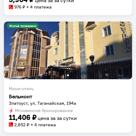
цена за
за сутки
976
₽ × 4 платежа
Жильё проверено
Собери путешествие без сложностей
Сохраняй места, повторяй маршруты, находи
компанию и бронируй жильё в одном
приложении.
Мини-отель
Бельмонт
Установить приложение
Златоуст, ул. Таганайская, 194а
Мгновенное бронирование
11,406
₽
цена за
за сутки
2,852
₽ × 4 платежа