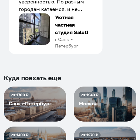
уверенностью. По разным
городам катаемся, и не
только в России. Сервис на
Уютная
отличном уровне. Хозяин
частная
апартаментов доброй души
студия Salut!
человек, всегда можно
г Санкт-
Петербург
договориться, подскажет
что как и почему.
Рекомендуем на 100% и вам,
и друзьям и сами будем
приезжать еще...
Куда поехать еще
от
1700
₽
от
1940
₽
Санкт-Петербург
Москва
от
1490
₽
от
1270
₽