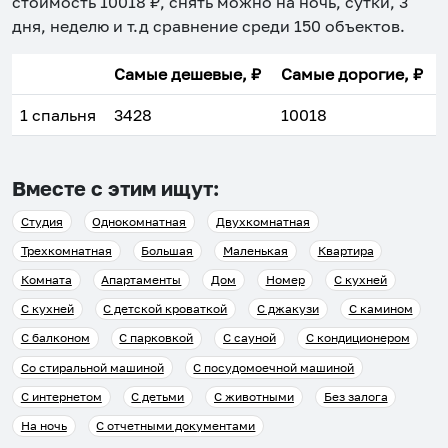
стоимость
10018
₽, снять можно на ночь, сутки, 3
дня, неделю и т.д сравнение среди
150
объектов
.
Самые дешевые, ₽
Самые дорогие, ₽
1 спальня
3428
10018
Вместе с этим ищут:
Студия
Однокомнатная
Двухкомнатная
Трехкомнатная
Большая
Маленькая
Квартира
Комната
Апартаменты
Дом
Номер
С кухней
С кухней
С детской кроваткой
С джакузи
С камином
С балконом
С парковкой
С сауной
С кондиционером
Со стиральной машиной
С посудомоечной машиной
С интернетом
С детьми
С животными
Без залога
На ночь
С отчетными документами