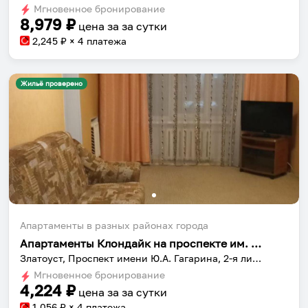
Мгновенное бронирование
changing
changing
8,979
₽
цена за
за сутки
dates.
dates.
2,245
₽ × 4 платежа
Жильё проверено
Апартаменты в разных районах города
Апартаменты Клондайк на проспекте им. Ю.А. Гагарина, 2-я линия 4
Златоуст, Проспект имени Ю.А. Гагарина, 2-я линия, 4
Мгновенное бронирование
4,224
₽
цена за
за сутки
1,056
₽ × 4 платежа