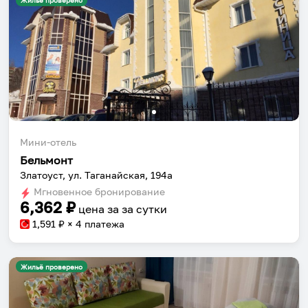
Жильё проверено
Мини-отель
Бельмонт
Златоуст, ул. Таганайская, 194а
Мгновенное бронирование
6,362
₽
цена за
за сутки
1,591
₽ × 4 платежа
Жильё проверено