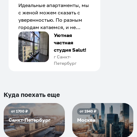
Идеальные апартаменты, мы
с женой можем сказать с
уверенностью. По разным
городам катаемся, и не
только в России. Сервис на
Уютная
отличном уровне. Хозяин
частная
апартаментов доброй души
студия Salut!
человек, всегда можно
г Санкт-
Петербург
договориться, подскажет
что как и почему.
Рекомендуем на 100% и вам,
и друзьям и сами будем
приезжать еще...
Куда поехать еще
от
1700
₽
от
1940
₽
Санкт-Петербург
Москва