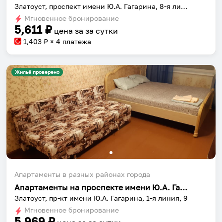
Златоуст, проспект имени Ю.А. Гагарина, 8-я линия, 7
Мгновенное бронирование
5,611
₽
цена за
за сутки
1,403
₽ × 4 платежа
Жильё проверено
Апартаменты в разных районах города
Апартаменты на проспекте имени Ю.А. Гагарина 1-я линия 9
Собери путешествие без сложностей
Златоуст, пр-кт имени Ю.А. Гагарина, 1-я линия, 9
Сохраняй места, повторяй маршруты, находи
Мгновенное бронирование
5,969
₽