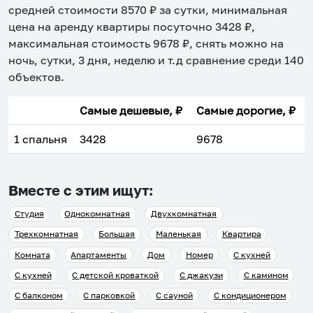
средней стоимости
8570
₽ за сутки, минимальная
цена на аренду квартиры посуточно
3428
₽,
максимальная стоимость
9678
₽, снять можно на
ночь, сутки, 3 дня, неделю и т.д сравнение среди
140
объектов
.
Самые дешевые, ₽
Самые дорогие, ₽
1 спальня
3428
9678
Вместе с этим ищут:
Студия
Однокомнатная
Двухкомнатная
Трехкомнатная
Большая
Маленькая
Квартира
Комната
Апартаменты
Дом
Номер
С кухней
С кухней
С детской кроваткой
С джакузи
С камином
С балконом
С парковкой
С сауной
С кондиционером