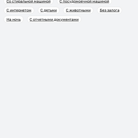
Со стиральной машиной
С посудомоечной машиной
С интернетом
С детьми
С животными
Без залога
На ночь
С отчетными документами