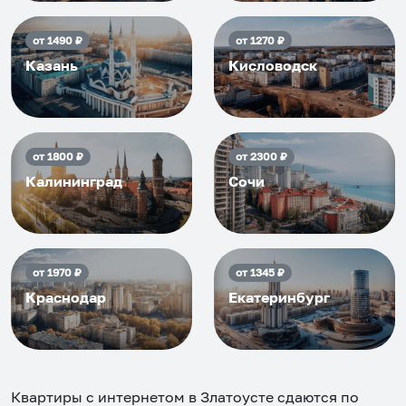
от
1490
₽
от
1270
₽
Казань
Кисловодск
от
1800
₽
от
2300
₽
Калининград
Сочи
от
1970
₽
от
1345
₽
Краснодар
Екатеринбург
Квартиры с интернетом в Златоусте
сдаются по