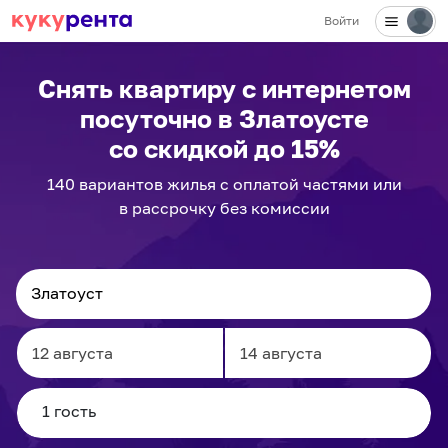
Войти
✕
Снять квартиру с интернетом
посуточно
в Златоусте
со скидкой до 15%
140
вариантов
жилья с оплатой частями или
в рассрочку без комиссии
Navigate
Navigate
forward
backward
to
to