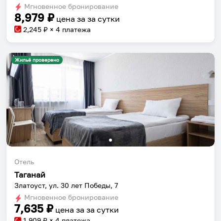
Мгновенное бронирование
changing
changing
8,979
₽
цена за
за сутки
dates.
dates.
2,245
₽ × 4 платежа
Жильё проверено
Отель
Таганай
Златоуст, ул. 30 лет Победы, 7
Мгновенное бронирование
7,635
₽
цена за
за сутки
1,909
₽ × 4 платежа