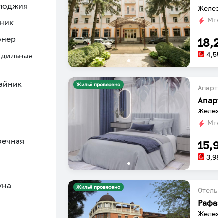
 лоджия
Желез
Мгн
ник
онер
18,
4,5
адильная
айник
Жильё проверено
Апарт
Апар
Желез
Мгн
оечная
15,
3,9
уна
Жильё проверено
Отель
Рафа
Желез