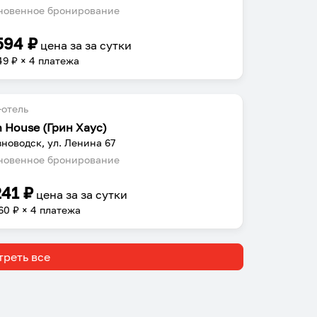
овенное бронирование
594
₽
цена за
за сутки
49
₽ × 4 платежа
отель
n House (Грин Хаус)
новодск, ул. Ленина 67
овенное бронирование
241
₽
цена за
за сутки
60
₽ × 4 платежа
реть все