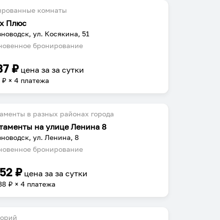
ированные комнаты
х Плюс
новодск, ул. Косякина, 51
овенное бронирование
87
₽
цена за
за сутки
2
₽ × 4 платежа
аменты в разных районах города
таменты на улице Ленина 8
новодск, ул. Ленина, 8
овенное бронирование
752
₽
цена за
за сутки
38
₽ × 4 платежа
торий