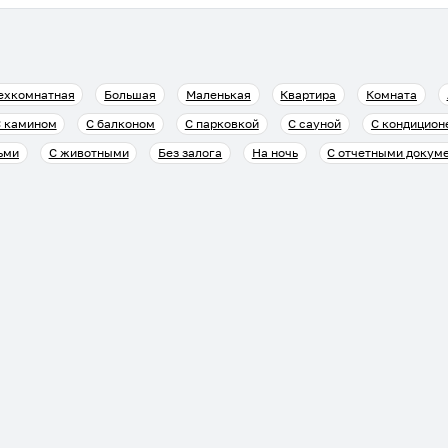
ехкомнатная
Большая
Маленькая
Квартира
Комната
 камином
С балконом
С парковкой
С сауной
С кондицион
ьми
С животными
Без залога
На ночь
С отчетными докум