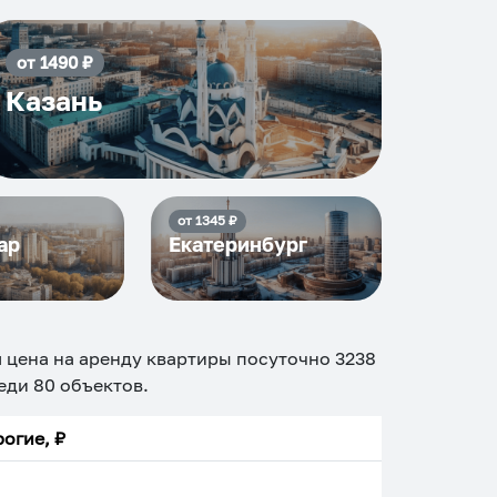
от
1490
₽
Казань
от
1345
₽
ар
Екатеринбург
я цена на аренду квартиры посуточно
3238
реди
80
объектов
.
огие, ₽