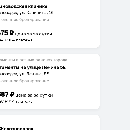
зноводская клиника
новодск, ул. Калинина, 16
овенное бронирование
575
₽
цена за
за сутки
44
₽ × 4 платежа
аменты в разных районах города
таменты на улице Ленина 5Е
новодск, ул. Ленина, 5Е
овенное бронирование
587
₽
цена за
за сутки
97
₽ × 4 платежа
Железноводск