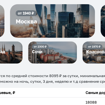
от
1940
₽
Москва
от
2300
₽
от
1970
₽
рад
Сочи
Краснод
ся по средней стоимости
8095
₽ за сутки, минимальна
 можно на ночь, сутки, 3 дня, неделю и т.д сравнение с
евые, ₽
Самые дор
18088