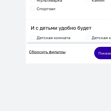
Мультиварка
Камин
Спортзал
И с детьми удобно будет
Детская комната
Детская 
Столик для
Двухъяру
Сбросить фильтры
кормления
кровать
Показа
Пеленальный стол
Игровая приставка