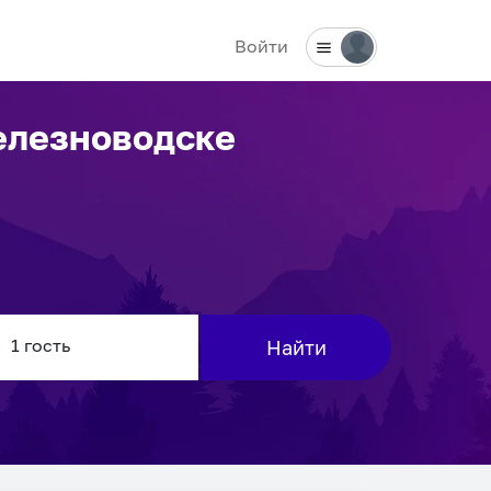
Войти
елезноводске
Найти