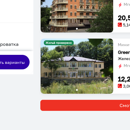
Мгн
20,
5,1
Жильё проверено
кроватка
Мини-
Gree
сная
Желез
ть варианты
Мгн
12,
3,0
Смот