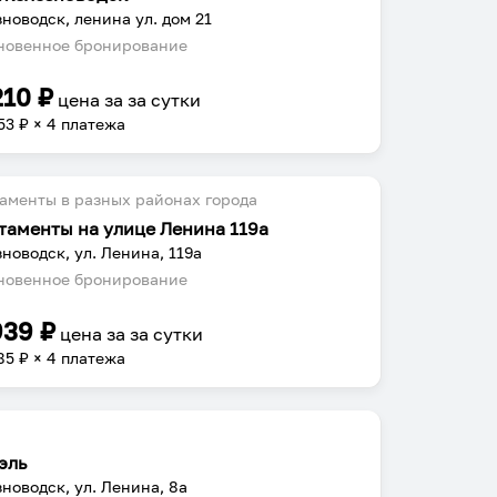
новодск, ленина ул. дом 21
овенное бронирование
210
₽
цена за
за сутки
53
₽ × 4 платежа
аменты в разных районах города
таменты на улице Ленина 119а
новодск, ул. Ленина, 119а
овенное бронирование
939
₽
цена за
за сутки
85
₽ × 4 платежа
эль
новодск, ул. Ленина, 8а