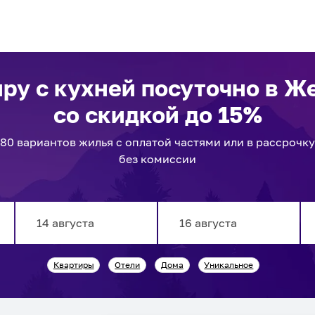
иру с кухней посуточно
в Ж
со скидкой до 15%
80
вариантов
жилья с оплатой частями или в рассрочку
без комиссии
Navigate
Navigate
Квартиры
Отели
Дома
Уникальное
forward
backward
to
to
interact
interact