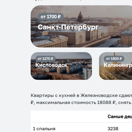
от
1700
₽
Санкт-Петербург
от
1270
₽
от
1800
₽
Кисловодск
Калининг
Квартиры с кухней в Железноводске
сдают
₽, максимальная стоимость
18088
₽, снять
Самые деш
1 спальня
3238