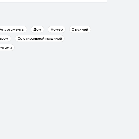
Апартаменты
Дом
Номер
С кухней
ером
Со стиральной машиной
ентами