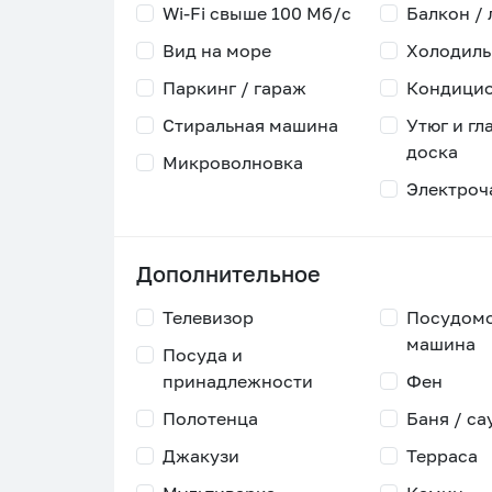
Wi-Fi свыше 100 Мб/с
Балкон /
Вид на море
Холодиль
Паркинг / гараж
Кондици
Стиральная машина
Утюг и гл
доска
Микроволновка
Электроч
Дополнительное
Телевизор
Посудом
машина
Посуда и
принадлежности
Фен
Полотенца
Баня / са
Джакузи
Терраса