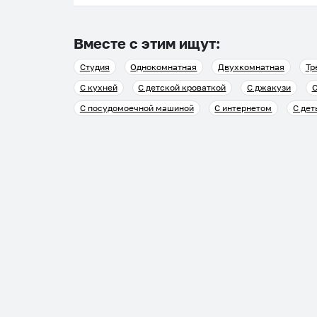
Вместе с этим ищут:
Студия
Однокомнатная
Двухкомнатная
Тр
С кухней
С детской кроваткой
С джакузи
С
С посудомоечной машиной
С интернетом
С дет