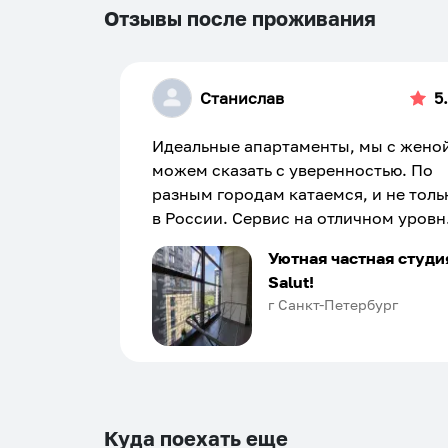
Отзывы после проживания
Станислав
5
Идеальные апартаменты, мы с жено
можем сказать с уверенностью. По
разным городам катаемся, и не толь
в России. Сервис на отличном уровн
Хозяин апартаментов доброй души
Уютная частная студи
человек, всегда можно договориться
Salut!
подскажет что как и почему.
г Санкт-Петербург
Рекомендуем на 100% и вам, и друз
и сами будем приезжать еще...
Куда поехать еще