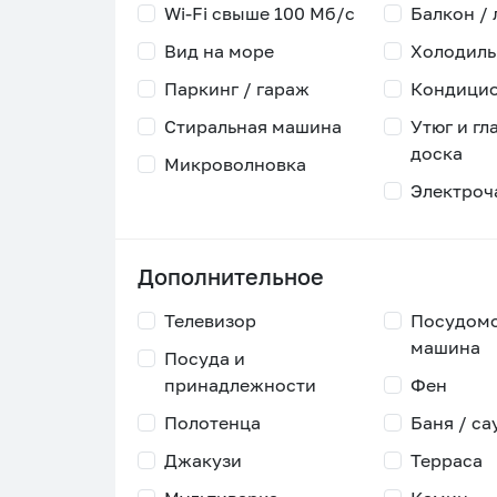
Wi-Fi свыше 100 Мб/с
Балкон /
Вид на море
Холодиль
Паркинг / гараж
Кондици
Стиральная машина
Утюг и гл
доска
Микроволновка
Электроч
Дополнительное
Телевизор
Посудом
машина
Посуда и
принадлежности
Фен
Полотенца
Баня / са
Джакузи
Терраса