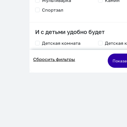
Мультиварка
Камин
Спортзал
И с детьми удобно будет
Детская комната
Детская 
Столик для
Двухъяру
Сбросить фильтры
кормления
кровать
Показа
Пеленальный стол
Игровая приставка