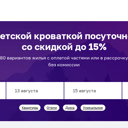
детской кроваткой посуточ
со скидкой до 15%
80
вариантов
жилья с оплатой частями или в рассрочку
без комиссии
Navigate
Navigate
Квартиры
Отели
Дома
Уникальное
forward
backward
to
to
interact
interact