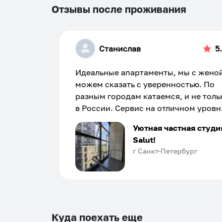
Отзывы после проживания
Станислав
5
Идеальные апартаменты, мы с жено
можем сказать с уверенностью. По
разным городам катаемся, и не толь
в России. Сервис на отличном уровн
Хозяин апартаментов доброй души
Уютная частная студи
человек, всегда можно договориться
Salut!
подскажет что как и почему.
г Санкт-Петербург
Рекомендуем на 100% и вам, и друз
и сами будем приезжать еще...
Куда поехать еще