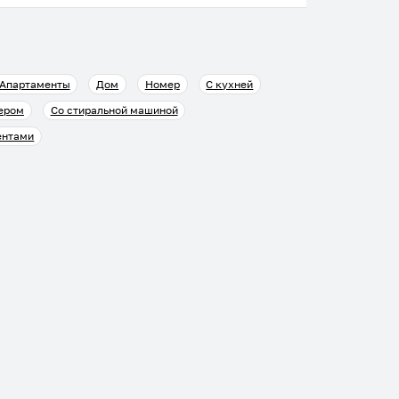
Апартаменты
Дом
Номер
С кухней
ером
Со стиральной машиной
ентами