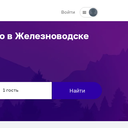
Войти
но
в Железноводске
Найти