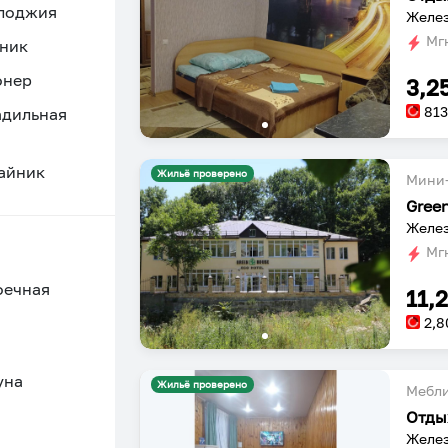
 лоджия
Желез
Мгн
ник
онер
3,2
81
адильная
айник
Жильё проверено
Мини-
Gree
Желез
Мгн
оечная
11,
2,8
уна
Жильё проверено
Мебл
Отды
Желез