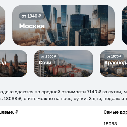
от
1940
₽
Москва
от
2300
₽
от
1970
₽
рад
Сочи
Краснод
водске
сдаются по средней стоимости
7140
₽ за сутки, 
ть
18088
₽, снять можно на ночь, сутки, 3 дня, неделю и
евые, ₽
Самые дор
18088