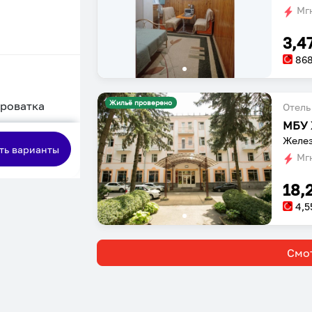
Мгн
3,4
86
Жильё проверено
кроватка
Отель
МБУ 
сная
Желез
ть варианты
Мгн
18,
4,5
Смот