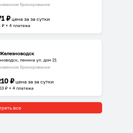
овенное бронирование
71
₽
цена за
за сутки
8
₽ × 4 платежа
Железноводск
новодск, ленина ул. дом 21
овенное бронирование
210
₽
цена за
за сутки
53
₽ × 4 платежа
реть все