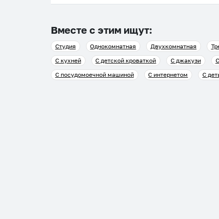
Вместе с этим ищут:
Студия
Однокомнатная
Двухкомнатная
Тр
С кухней
С детской кроваткой
С джакузи
С
С посудомоечной машиной
С интернетом
С дет