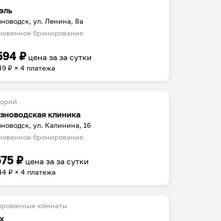
эль
новодск, ул. Ленина, 8а
овенное бронирование
594
₽
цена за
за сутки
49
₽ × 4 платежа
торий
зноводская клиника
новодск, ул. Калинина, 16
овенное бронирование
575
₽
цена за
за сутки
44
₽ × 4 платежа
ированные комнаты
х