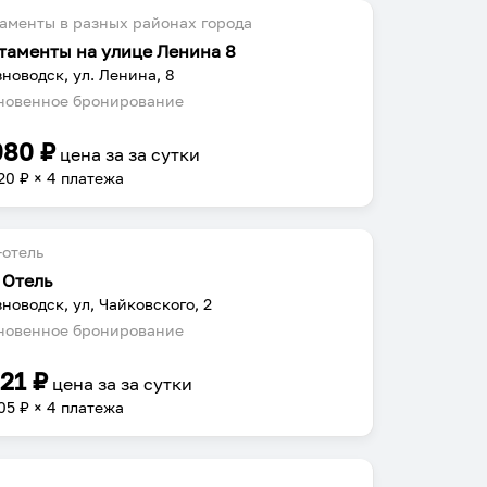
аменты в разных районах города
таменты на улице Ленина 8
новодск, ул. Ленина, 8
овенное бронирование
080
₽
цена за
за сутки
20
₽ × 4 платежа
отель
 Отель
новодск, ул, Чайковского, 2
овенное бронирование
221
₽
цена за
за сутки
05
₽ × 4 платежа