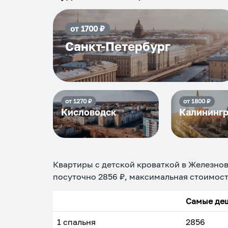
от
1700
₽
Санкт-Петербург
от
1270
₽
от
1800
₽
Кисловодск
Калининг
Квартиры с детской кроваткой в Железно
посуточно
2856
₽, максимальная стоимос
Самые деш
1 спальня
2856