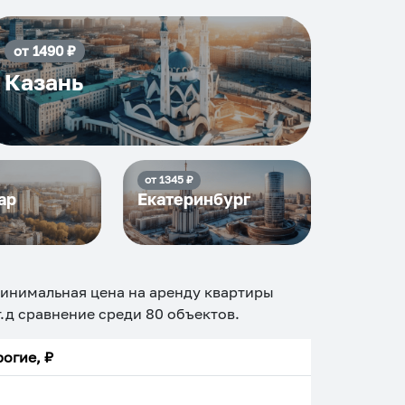
от
1490
₽
Казань
от
1345
₽
ар
Екатеринбург
минимальная цена на аренду квартиры
 т.д сравнение среди
80
объектов
.
огие, ₽