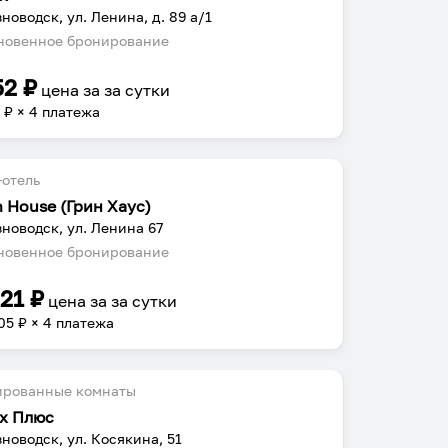
новодск, ул. Ленина, д. 89 а/1
овенное бронирование
52
₽
цена за
за сутки
3
₽ × 4 платежа
отель
n House (Грин Хаус)
новодск, ул. Ленина 67
овенное бронирование
221
₽
цена за
за сутки
05
₽ × 4 платежа
ированные комнаты
х Плюс
новодск, ул. Косякина, 51