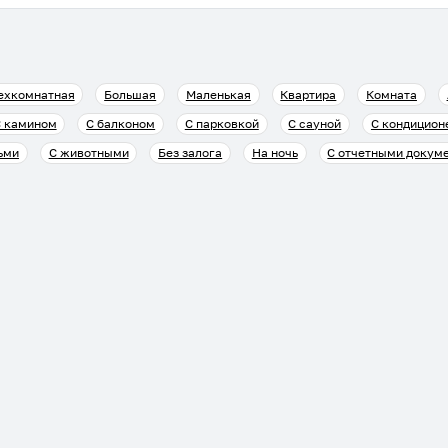
ехкомнатная
Большая
Маленькая
Квартира
Комната
 камином
С балконом
С парковкой
С сауной
С кондицион
ьми
С животными
Без залога
На ночь
С отчетными докум