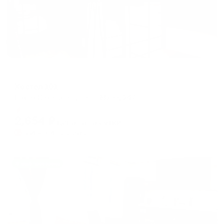
Хостел
Хостел 101
Южно-Сахалинск, пр-кт Мира, 247
Мгновенное бронирование
2,654
₽
цена за
за сутки
664
₽ × 4 платежа
Жильё проверено