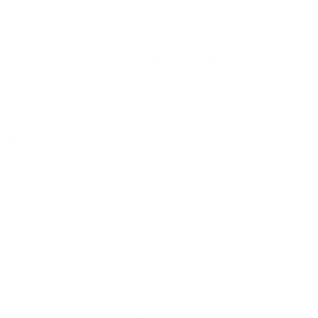
снять можно на ночь, сутки, 3 дня, неделю и т.д
сравнение среди
480
объектов
.
Самые дешевые, ₽
Самые дорогие, ₽
1 спальня
1792
34272
Вместе с этим ищут:
Студия
Однокомнатная
Двухкомнатная
Трехкомнатная
Большая
Маленькая
Квартира
Комната
Апартаменты
Дом
Номер
С кухней
С кухней
С детской кроваткой
С джакузи
С камином
С балконом
С парковкой
С сауной
С кондиционером
Со стиральной машиной
С посудомоечной машиной
С интернетом
С детьми
С животными
Без залога
На ночь
С отчетными документами