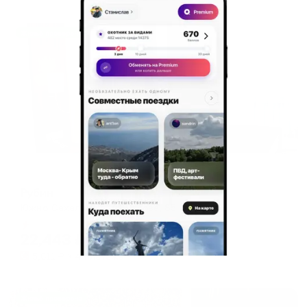
Жильё проверено
Отель
Рубин
Южно-Сахалинск, ул. Чехова, 85
Мгновенное бронирование
22,443
₽
цена за
за сутки
5,611
₽ × 4 платежа
Жильё проверено