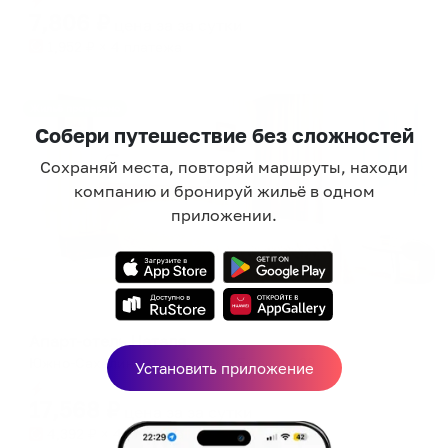
7,806
₽
цена за
за сутки
1,952
₽ × 4 платежа
Жильё проверено
Собери путешествие без сложностей
Сохраняй места, повторяй маршруты, находи
компанию и бронируй жильё в одном
приложении.
Апарт-отель
Апарт-отель Наталя
Южно-Сахалинск, ул. Антона Буюклы, 38
Установить приложение
Мгновенное бронирование
17,568
₽
цена за
за сутки
4,392
₽ × 4 платежа