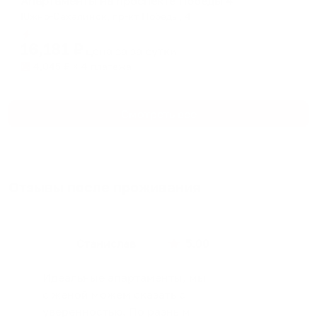
Апартаменты на проспекте Победы 4
Южно-Сахалинск, пр-кт Победы, 4
Мгновенное бронирование
16,181
₽
цена за
за сутки
4,045
₽ × 4 платежа
Смотреть все
Отзывы после проживания
Станислав
5.00
Идеальные апартаменты, мы
с женой можем сказать с
уверенностью. По разным