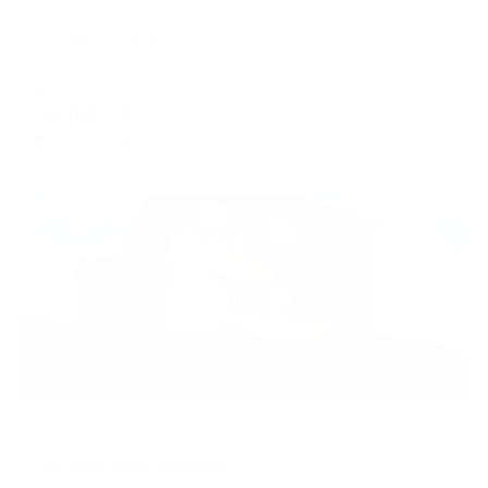
Апартаменты в разных районах города
Серебряный Бор
Южно-Сахалинск, ул. Горная, 8, корп. 8
Мгновенное бронирование
19,097
₽
цена за
за сутки
4,774
₽ × 4 платежа
Жильё проверено
Гостевой дом
Гостевой дом Комфорт
Южно-Сахалинск, ул. Южно-Сахалинская, 57