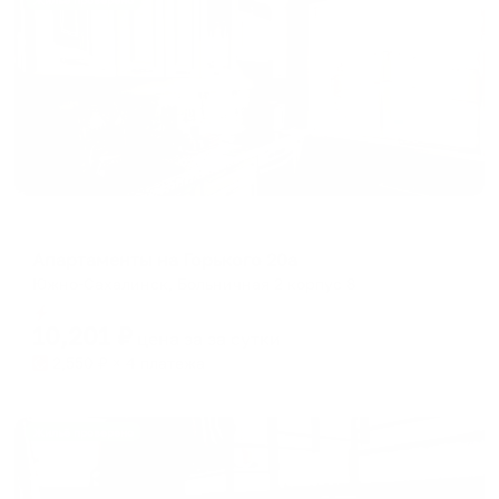
Жильё проверено
Апартаменты в разных районах города
Апартаменты на Горького 20а
Южно-Сахалинск, Больничная 2 корпус 8
Мгновенное бронирование
10,201
₽
цена за
за сутки
2,550
₽ × 4 платежа
Жильё проверено