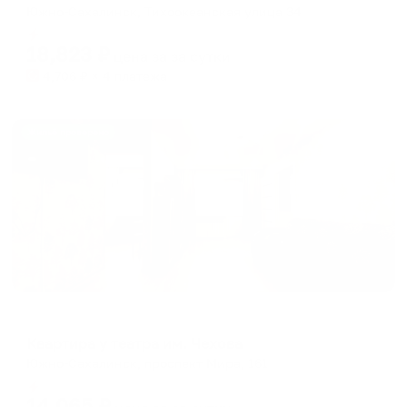
Южно-Сахалинск, Тихоокеанская улица 34
Мгновенное бронирование
18,823
₽
цена за
за сутки
4,706
₽ × 4 платежа
Жильё проверено
Апартаменты в разных районах города
Квартира у театра им. Чехова
Южно-Сахалинск, проспект Мира, 161
Мгновенное бронирование
14,065
₽