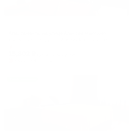
Апартаменты в разных районах города
Апартаменты на улице Алексея Максимовича Горького 30/2
Южно-Сахалинск, улица Алексея Максимовича Горького, 30/2
Мгновенное бронирование
15,302
₽
цена за
за сутки
3,826
₽ × 4 платежа
Жильё проверено