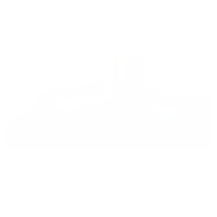
Мгновенное бронирование
2,041
₽
цена за
за сутки
510
₽ × 4 платежа
Жильё проверено
Отель
Геолог
Южно-Сахалинск, ул.Северная,56
Мгновенное бронирование
9,620
₽
цена за
за сутки