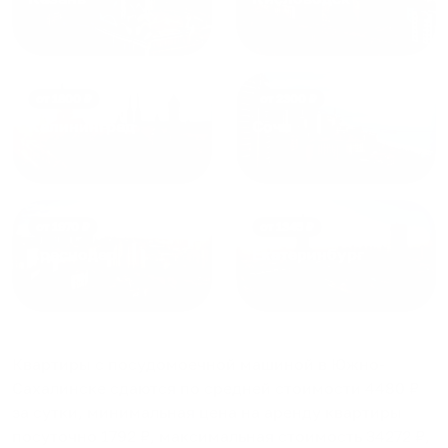
от
1800
₽
от
2300
₽
Калининград
Сочи
от
1970
₽
от
1345
₽
Краснодар
Екатеринбург
Квартиры с посудомоечной машиной в Южно-
Сахалинске
сдаются по средней стоимости
4480
₽
за сутки, минимальная цена на аренду квартиры
посуточно
1792
₽, максимальная стоимость
34272
₽,