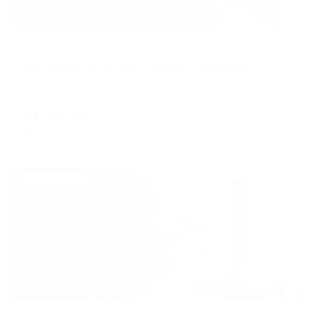
Апартаменты в разных районах города
Апартаменты на улице имени Космонавта Поповича 22
Южно-Сахалинск, ул. имени Космонавта Поповича, 22
Мгновенное бронирование
14,027
₽
цена за
за сутки
3,507
₽ × 4 платежа
Жильё проверено