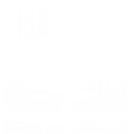
городам катаемся, и не
только в России. Сервис на
Уютная
отличном уровне. Хозяин
частная
апартаментов доброй души
студия Salut!
человек, всегда можно
г Санкт-
Петербург
договориться, подскажет
что как и почему.
Рекомендуем на 100% и вам,
и друзьям и сами будем
приезжать еще...
Куда поехать еще
от
1700
₽
от
1940
₽
Санкт-Петербург
Москва
от
1490
₽
от
1270
₽
Казань
Кисловодск