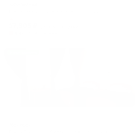
Юбилейная
Южно-Сахалинск, переулок Алтайский, 10
Мгновенное бронирование
17,905
₽
цена за
за сутки
4,476
₽ × 4 платежа
Жильё проверено
Отель
Монерон
Южно-Сахалинск, Коммунистический проспект, 86
Мгновенное бронирование