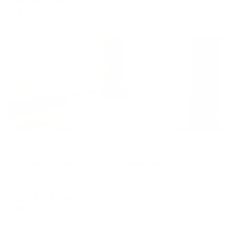
цена за
за сутки
3,516
₽ × 4 платежа
Жильё проверено
Апартаменты в разных районах города
С комфортом на улице Пограничная 20А
Южно-Сахалинск, ул. Пограничная, 20А
Мгновенное бронирование
9,947
₽
цена за
за сутки
2,487
₽ × 4 платежа