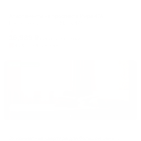
Апартаменты в разных районах города
Апартаменты на проспекте Мира 47А
Южно-Сахалинск, пр-т Мира, 47А
Мгновенное бронирование
16,989
₽
цена за
за сутки
4,247
₽ × 4 платежа
Жильё проверено
Апартаменты в разных районах города
3х комнатная квартира для большой семьи или дружной компании