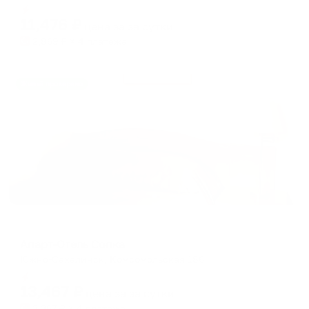
shortcuts
shortcuts
Мгновенное бронирование
for
for
11,476
₽
цена за
за сутки
changing
changing
2,869
₽ × 4 платежа
dates.
dates.
Жильё проверено
Апарт-отель
Апарт-Отель Сопка
Южно-Сахалинск, Комсомольская 186
Мгновенное бронирование
13,467
₽
цена за
за сутки
3,367
₽ × 4 платежа