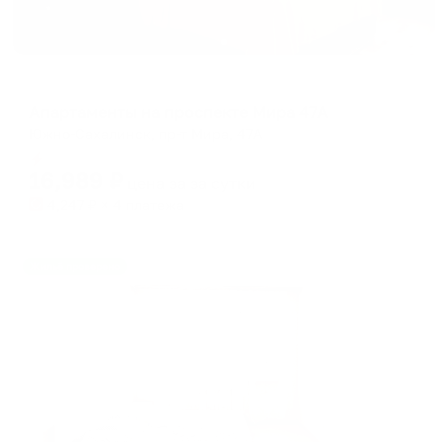
Апартаменты в разных районах города
Апартаменты на проспекте Мира 47А
Южно-Сахалинск, пр-т Мира, 47А
Мгновенное бронирование
16,989
₽
цена за
за сутки
4,247
₽ × 4 платежа
Жильё проверено