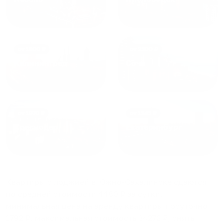
от
1800
₽
от
2300
₽
Калининград
Сочи
от
1970
₽
от
1345
₽
Краснодар
Екатеринбург
Квартиры с лоджией в Южно-Сахалинске
сдаются
по средней стоимости
4480
₽ за сутки,
минимальная цена на аренду квартиры посуточно
1792
₽, максимальная стоимость
34272
₽, снять