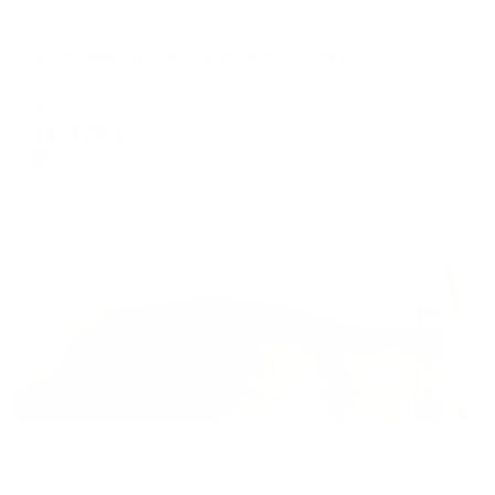
Апартаменты в разных районах города
Апартаменты на улице Огородная 1
Южно-Сахалинск, ул. Огородная, 1
Мгновенное бронирование
11,476
₽
цена за
за сутки
2,869
₽ × 4 платежа
Жильё проверено
Апарт-отель
Апарт-Отель Сопка