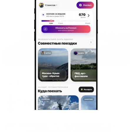
Жильё проверено
Отель
Геолог
Южно-Сахалинск, ул.Северная,56
Мгновенное бронирование
9,620
₽
цена за
за сутки
2,405
₽ × 4 платежа
Жильё проверено