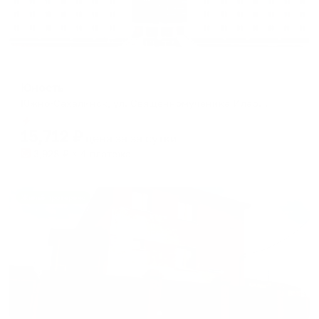
Отель
Юность
Южно-Сахалинск, ул. Священномученика Илариона Троицкого, 2
Мгновенное бронирование
15,712
₽
цена за
за сутки
3,928
₽ × 4 платежа
Жильё проверено