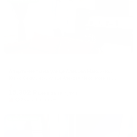
Жильё проверено
Апартаменты в разных районах города
Апартаменты на улице Алексея Максимовича Горького 30/2
Южно-Сахалинск, улица Алексея Максимовича Горького, 30/2
Мгновенное бронирование
15,302
₽
цена за
за сутки
3,826
₽ × 4 платежа
Жильё проверено