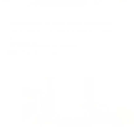
Апартаменты в разных районах города
Апартаменты на улице имени Космонавта Поповича
Южно-Сахалинск, ул. имени Космонавта Поповича, 11
Мгновенное бронирование
17,905
₽
цена за
за сутки
4,476
₽ × 4 платежа
Жильё проверено
Апартаменты в разных районах города