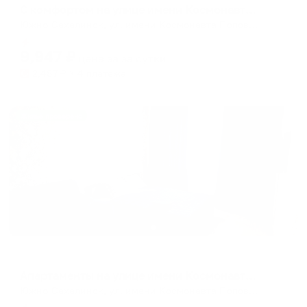
С комфортом на улице имени Космонавта Поповича 106
Южно-Сахалинск, ул. имени Космонавта Поповича, 106
Мгновенное бронирование
9,947
₽
цена за
за сутки
2,487
₽ × 4 платежа
Жильё проверено
Апартаменты в разных районах города
Апартаменты на улице имени Космонавта Поповича 22
Южно-Сахалинск, ул. имени Космонавта Поповича, 22
Мгновенное бронирование