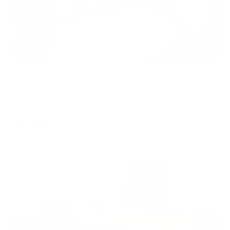
Апартаменты в разных районах города
Апартаменты на Проспекте Победы 26
Южно-Сахалинск, пр. Победы 26
Мгновенное бронирование
15,302
₽
цена за
за сутки
3,826
₽ × 4 платежа
Жильё проверено