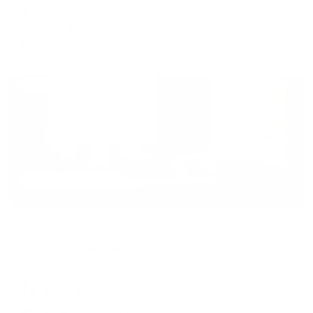
Мгновенное бронирование
changing
changing
2,654
₽
цена за
за сутки
dates.
dates.
664
₽ × 4 платежа
Жильё проверено
Апартаменты в разных районах города
3х комнатная квартира для большой семьи или дружной компании
Южно-Сахалинск, Тихоокеанская улица 34
Мгновенное бронирование
18,823
₽
цена за
за сутки
4,706
₽ × 4 платежа