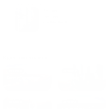
городам катаемся, и не
только в России. Сервис на
Уютная
отличном уровне. Хозяин
частная
апартаментов доброй души
студия Salut!
человек, всегда можно
г Санкт-
Петербург
договориться, подскажет
что как и почему.
Рекомендуем на 100% и вам,
и друзьям и сами будем
приезжать еще...
Куда поехать еще
от
1700
₽
от
1940
₽
Санкт-Петербург
Москва
от
1490
₽
от
1270
₽
Казань
Кисловодск