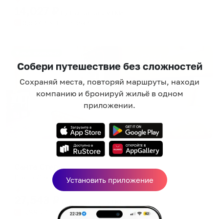
14,027
₽
цена за
за сутки
3,507
₽ × 4 платежа
Жильё проверено
Собери путешествие без сложностей
Сохраняй места, повторяй маршруты, находи
компанию и бронируй жильё в одном
приложении.
Отель
Санта Отель
Южно-Сахалинск, ул. Венская, д.3
Установить приложение
Мгновенное бронирование
27,543
₽
цена за
за сутки
6,886
₽ × 4 платежа