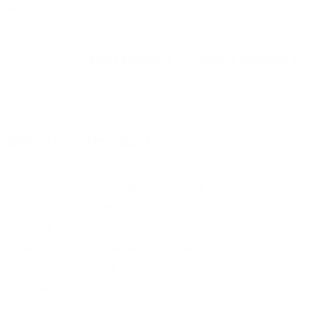
можно на ночь, сутки, 3 дня, неделю и т.д сравнение
среди
420
объектов
.
Самые дешевые, ₽
Самые дорогие, ₽
1 спальня
1792
34272
Вместе с этим ищут:
Студия
Однокомнатная
Двухкомнатная
Трехкомнатная
Большая
Маленькая
Квартира
Комната
Апартаменты
Дом
Номер
С кухней
С кухней
С детской кроваткой
С джакузи
С камином
С балконом
С парковкой
С сауной
С кондиционером
Со стиральной машиной
С посудомоечной машиной
С интернетом
С детьми
С животными
Без залога
На ночь
С отчетными документами