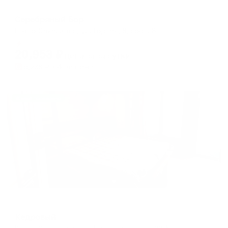
Апартаменты в разных районах города
Серебряный Бор
Южно-Сахалинск, ул. Горная, 8, корп. 8
Мгновенное бронирование
20,953
₽
цена за
за сутки
5,238
₽ × 4 платежа
Жильё проверено
Гостевой дом
Кедровый
Южно-Сахалинск, ул. Горнолыжная, д. 33 А