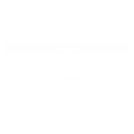
Лада
Южно-Сахалинск, ул. Комсомольская, 154
Мгновенное бронирование
13,262
₽
цена за
за сутки
3,316
₽ × 4 платежа
Смотреть все
Отзывы после проживания
Станислав
5.00
Идеальные апартаменты, мы
с женой можем сказать с
уверенностью. По разным