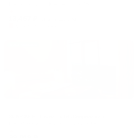
Южно-Сахалинск, Комсомольская 186
Мгновенное бронирование
13,467
₽
цена за
за сутки
3,367
₽ × 4 платежа
Жильё проверено
Апарт-отель
SUNRISE HILL apart hotel (Санрайз хилл)
Южно-Сахалинск, ул. Горный Воздух,3 А
Мгновенное бронирование
39,019
₽