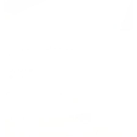
Апартаменты в разных районах города
Апартаменты на Первомайской, 49
Йошкар-Ола, Первомайская улица, 49
Мгновенное бронирование
9,387
₽
цена за
за сутки
2,347
₽ × 4 платежа
Жильё проверено