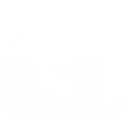
Апартаменты в разных районах города
Апартаменты на улице Первомайская 122
Йошкар-Ола, Первомайская улица, 122
Мгновенное бронирование
7,141
₽
цена за
за сутки
1,785
₽ × 4 платежа
Жильё проверено
Отель