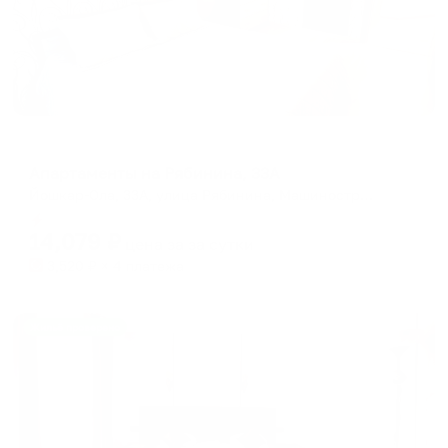
Апартаменты в разных районах города
Апартаменты на Рябинина, 33А
Йошкар-Ола, 33А, улица Рябинина, Машиностроитель, Йошкар-Ола, городской округ Йошкар-Ола, Марий Эл, Приволжский федеральный округ, 424003, Россия
Мгновенное бронирование
14,079
₽
цена за
за сутки
3,520
₽ × 4 платежа
Жильё проверено