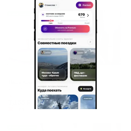
Жильё проверено
Отель
Наша Арена
Йошкар-Ола, ул. Суворова, 26, корпус 106
Мгновенное бронирование
7,155
₽
цена за
за сутки
1,789
₽ × 4 платежа
Жильё проверено