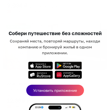
9,034
₽
цена за
за сутки
2,259
₽ × 4 платежа
Жильё проверено
Собери путешествие без сложностей
Сохраняй места, повторяй маршруты, находи
компанию и бронируй жильё в одном
приложении.
Апартаменты в разных районах города
Апартаменты на улице Льва Толстого 66
Йошкар-Ола, ул. Льва Толстого, 66
Установить приложение
Мгновенное бронирование
12,369
₽
цена за
за сутки
3,092
₽ × 4 платежа