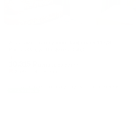
Апартаменты в разных районах города
Апартаменты на улице Панфилова 33Б/3
Йошкар-Ола, ул. Панфилова, 33Б/3
Мгновенное бронирование
10,315
₽
цена за
за сутки
2,579
₽ × 4 платежа
Жильё проверено