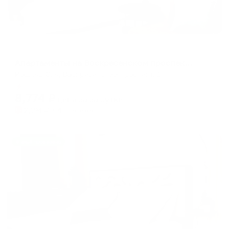
Апартаменты в разных районах города
Апартаменты на Воскресенском проспекте, 1
Йошкар-Ола, Воскресенский проспект, 1
Мгновенное бронирование
8,774
₽
цена за
за сутки
2,194
₽ × 4 платежа
Жильё проверено