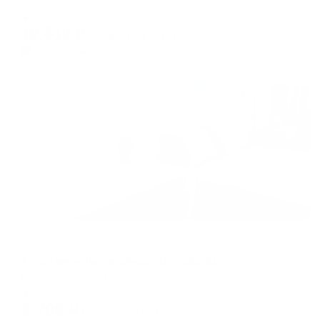
Мгновенное бронирование
10,612
₽
цена за
за сутки
2,653
₽ × 4 платежа
Жильё проверено
Апартаменты в разных районах города
Апартаменты на улице Петрова 31
Йошкар-Ола, ул. Петрова, 31
Мгновенное бронирование
9,709
₽
цена за
за сутки