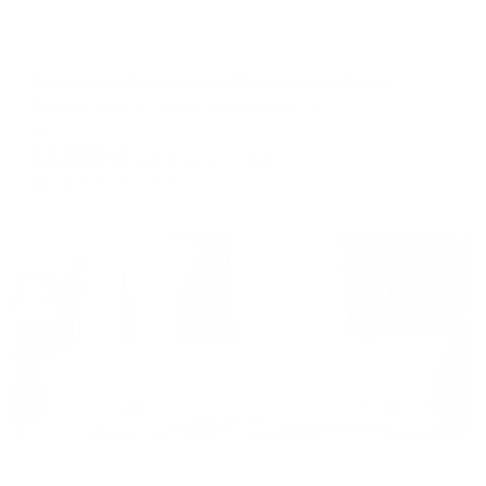
Апартаменты в разных районах города
Апартаменты на улице Красноармейская
Йошкар-Ола, ул. Красноармейская, 47
Мгновенное бронирование
13,262
₽
цена за
за сутки
3,316
₽ × 4 платежа
Жильё проверено
Апартаменты в разных районах города