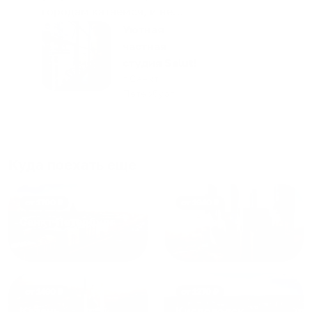
городам катаемся, и не
только в России. Сервис на
Уютная
отличном уровне. Хозяин
частная
апартаментов доброй души
студия Salut!
человек, всегда можно
г Санкт-
Петербург
договориться, подскажет
что как и почему.
Рекомендуем на 100% и вам,
и друзьям и сами будем
приезжать еще...
Куда поехать еще
от
1700
₽
от
1940
₽
Санкт-Петербург
Москва
от
1490
₽
от
1270
₽
Казань
Кисловодск