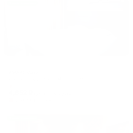
Жильё проверено
Отель
АМАКС Сити
Йошкар-Ола, ул. Карла Маркса, 109
Мгновенное бронирование
4,652
₽
цена за
за сутки
1,163
₽ × 4 платежа
Жильё проверено