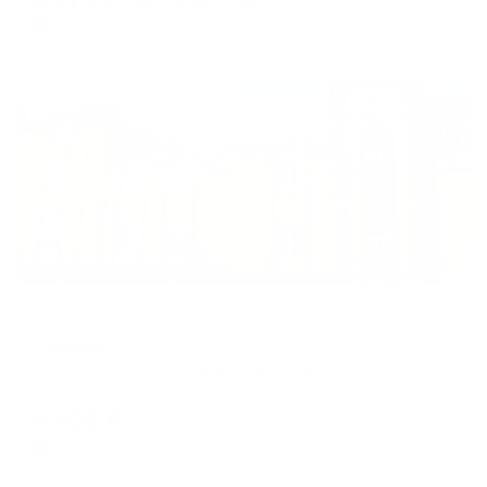
цена за
за сутки
2,194
₽ × 4 платежа
Жильё проверено
Мини-отель
Слобода
Йошкар-Ола, Красноармейская слобода, 44А
Мгновенное бронирование
6,938
₽
цена за
за сутки
1,735
₽ × 4 платежа