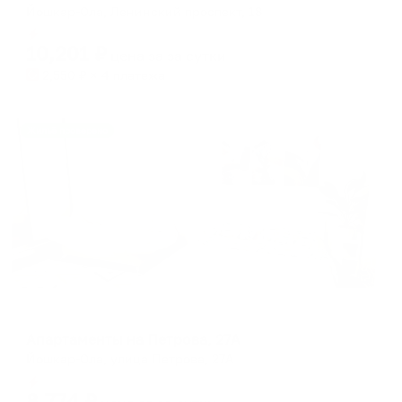
Йошкар-Ола, Ленинский проспект, 18
Мгновенное бронирование
10,201
₽
цена за
за сутки
2,550
₽ × 4 платежа
Жильё проверено
Апартаменты в разных районах города
Апартаменты на Петрова, 27А
Йошкар-Ола, улица Петрова, 27А
Мгновенное бронирование
8,774
₽