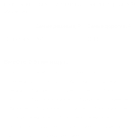
ночь, сутки, 3 дня, неделю и т.д сравнение среди
470
объектов
.
Самые дешевые, ₽
Самые дорогие, ₽
1 спальня
784
13440
Вместе с этим ищут:
Студия
Однокомнатная
Двухкомнатная
Трехкомнатная
Большая
Маленькая
Квартира
Комната
Апартаменты
Дом
Номер
С кухней
С кухней
С детской кроваткой
С джакузи
С камином
С балконом
С парковкой
С сауной
С кондиционером
Со стиральной машиной
С посудомоечной машиной
С интернетом
С детьми
С животными
Без залога
На ночь
С отчетными документами