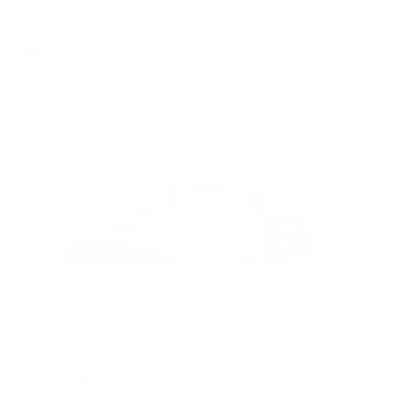
Мгновенное бронирование
changing
changing
15,252
₽
цена за
за сутки
dates.
dates.
3,813
₽ × 4 платежа
Жильё проверено
Апартаменты в разных районах города
Апартаменты на проспекте Воскресенский 11А
Йошкар-Ола, Воскресенский проспект, 11А
Мгновенное бронирование
12,369
₽
цена за
за сутки
3,092
₽ × 4 платежа