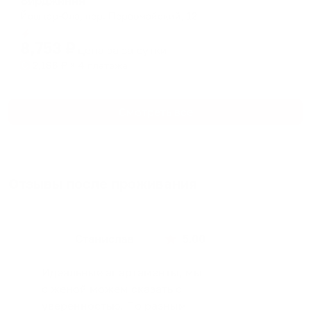
Вирджиния
Йошкар-Ола, пер. Первомайский, 12
Мгновенное бронирование
8,753
₽
цена за
за сутки
2,188
₽ × 4 платежа
Смотреть все
Отзывы после проживания
Станислав
5.00
Идеальные апартаменты, мы
с женой можем сказать с
уверенностью. По разным