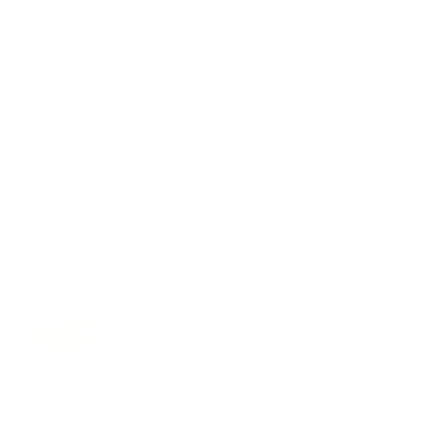
Апартаменты в разных районах города
Апартаменты на улице Воинов-Интернационалистов
Йошкар-Ола, ул. Воинов-Интернационалистов, 36
Мгновенное бронирование
10,345
₽
цена за
за сутки
2,586
₽ × 4 платежа
Жильё проверено
Апартаменты в разных районах города
Апартаменты на улице Степана Разина 14
Йошкар-Ола, ул. Степана Разина, 14