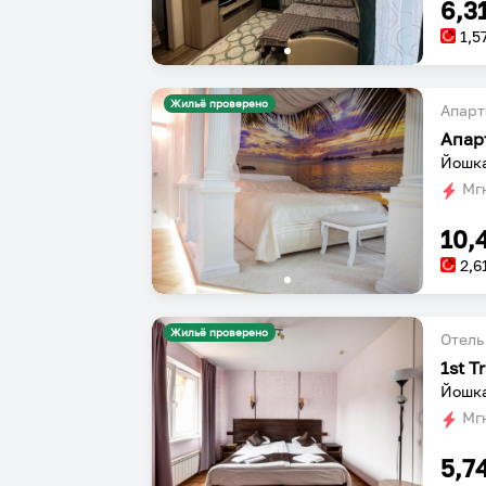
6,3
1,5
Жильё проверено
Апарт
Апар
Йошка
Мгн
10,
2,6
Жильё проверено
Отель
1st T
Йошка
Мгн
5,7