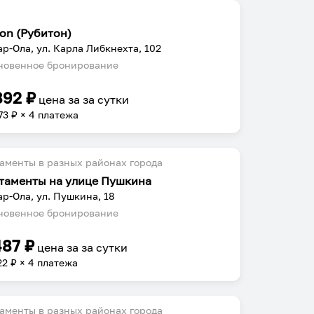
ton (Рубитон)
р-Ола, ул. Карла Либкнехта, 102
овенное бронирование
892
₽
цена за
за сутки
73
₽ × 4 платежа
аменты в разных районах города
таменты на улице Пушкина
р-Ола, ул. Пушкина, 18
овенное бронирование
487
₽
цена за
за сутки
22
₽ × 4 платежа
аменты в разных районах города