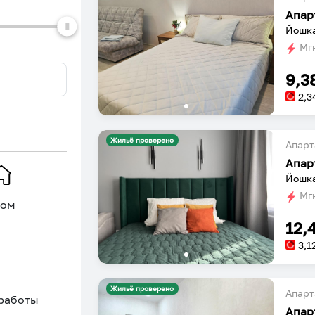
Апар
Йошка
Мгн
9,3
2,3
Жильё проверено
Апарт
Апар
Йошка
Мгн
ом
Уникальное
12,
3,1
Жильё проверено
Апарт
 работы
Апар