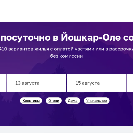
 посуточно
в Йошкар-Оле
со
410
вариантов
жилья с оплатой частями или в рассрочк
без комиссии
Navigate
Navigate
Квартиры
Отели
Дома
Уникальное
forward
backward
to
to
interact
interact
with
with
the
the