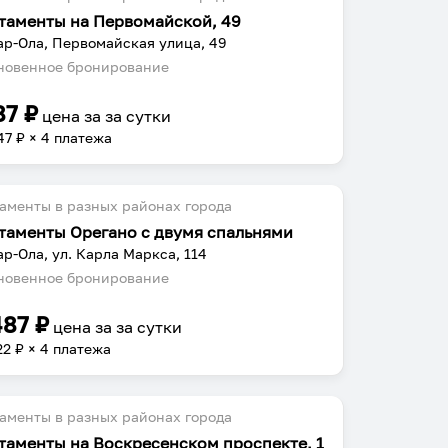
таменты на Первомайской, 49
р-Ола, Первомайская улица, 49
овенное бронирование
87
₽
цена за
за сутки
47
₽ × 4 платежа
аменты в разных районах города
таменты Орегано с двумя спальнями
р-Ола, ул. Карла Маркса, 114
овенное бронирование
487
₽
цена за
за сутки
22
₽ × 4 платежа
аменты в разных районах города
таменты на Воскресенском проспекте, 1