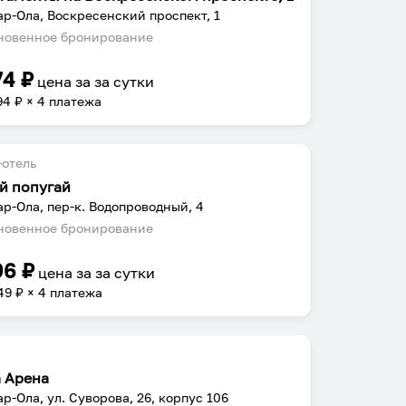
р-Ола, Воскресенский проспект, 1
овенное бронирование
74
₽
цена за
за сутки
94
₽ × 4 платежа
отель
й попугай
р-Ола, пер-к. Водопроводный, 4
овенное бронирование
96
₽
цена за
за сутки
49
₽ × 4 платежа
 Арена
р-Ола, ул. Суворова, 26, корпус 106