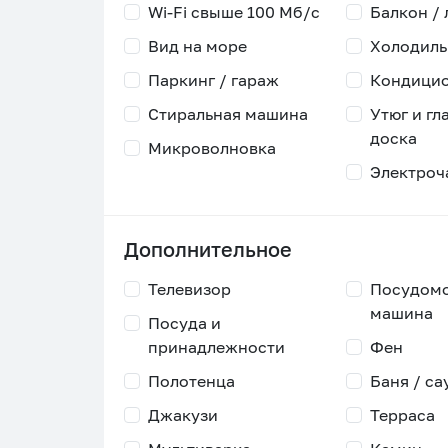
Wi-Fi свыше 100 Мб/с
Балкон /
Вид на море
Холодиль
Паркинг / гараж
Кондици
Стиральная машина
Утюг и гл
доска
Микроволновка
Электроч
Дополнительное
Телевизор
Посудом
машина
Посуда и
принадлежности
Фен
Полотенца
Баня / са
Джакузи
Терраса