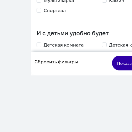
Мультиварка
Камин
Спортзал
И с детьми удобно будет
Детская комната
Детская 
Столик для
Двухъяру
Сбросить фильтры
кормления
кровать
Показа
Пеленальный стол
Игровая приставка