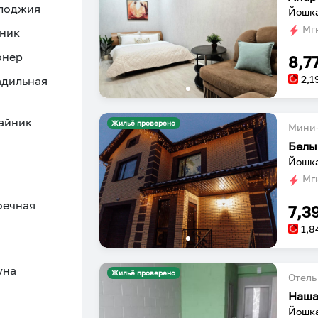
 лоджия
Йошка
Мгн
ник
онер
8,7
2,1
адильная
айник
Жильё проверено
Мини-
Белы
Йошка
Мгн
оечная
7,3
1,8
уна
Жильё проверено
Отель
Наша
Йошка