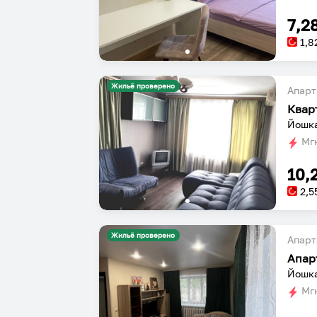
7,2
1,8
Жильё проверено
Апарт
Квар
Йошка
Мгн
10,
2,5
Жильё проверено
Апарт
Апар
Йошка
Мгн