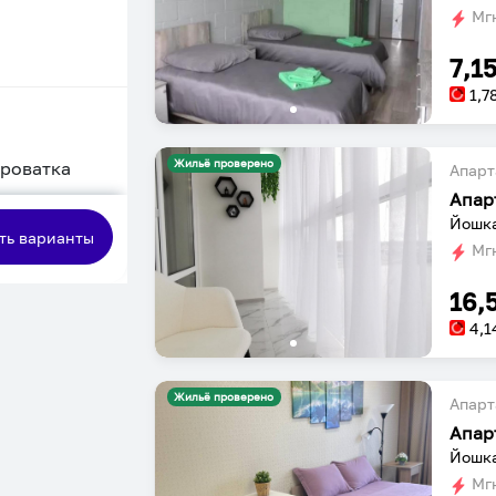
Мгн
7,1
1,7
Жильё проверено
кроватка
Апарт
Апар
сная
Йошка
ть варианты
Мгн
16,
4,1
Жильё проверено
Апарт
Апар
Йошка
Мгн