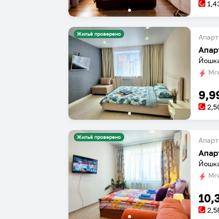
1,4
Жильё проверено
Апарт
Апар
Йошка
Мгн
9,9
2,5
Жильё проверено
Апарт
Йошка
Мгн
10,
2,5