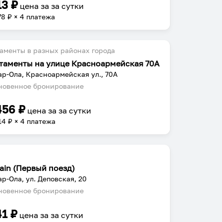
13
₽
цена за
за сутки
78
₽ × 4 платежа
аменты в разных районах города
таменты на улице Красноармейская 70А
р-Ола, Красноармейская ул., 70А
овенное бронирование
456
₽
цена за
за сутки
14
₽ × 4 платежа
rain (Первый поезд)
р-Ола, ул. Деповская, 20
овенное бронирование
41
₽
цена за
за сутки