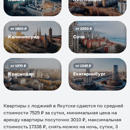
от
1800
₽
от
2300
₽
Калининград
Сочи
от
1970
₽
от
1345
₽
Краснодар
Екатеринбург
Квартиры с лоджией в Якутске
сдаются по средней
стоимости
7525
₽ за сутки, минимальная цена на
аренду квартиры посуточно
3010
₽, максимальная
стоимость
17338
₽, снять можно на ночь, сутки, 3