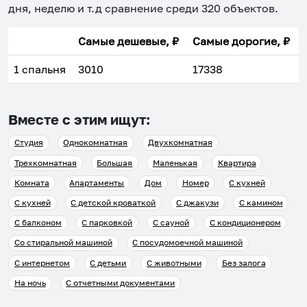
дня, неделю и т.д сравнение среди
320
объектов
.
Самые дешевые, ₽
Самые дорогие, ₽
1 спальня
3010
17338
Вместе с этим ищут:
Студия
Однокомнатная
Двухкомнатная
Трехкомнатная
Большая
Маленькая
Квартира
Комната
Апартаменты
Дом
Номер
С кухней
С кухней
С детской кроваткой
С джакузи
С камином
С балконом
С парковкой
С сауной
С кондиционером
Со стиральной машиной
С посудомоечной машиной
С интернетом
С детьми
С животными
Без залога
На ночь
С отчетными документами