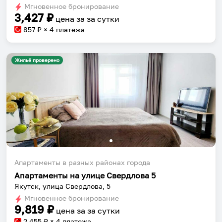
Мгновенное бронирование
changing
changing
3,427
₽
цена за
за сутки
dates.
dates.
857
₽ × 4 платежа
Жильё проверено
Апартаменты в разных районах города
Апартаменты на улице Свердлова 5
Якутск, улица Свердлова, 5
Мгновенное бронирование
9,819
₽
цена за
за сутки
2,455
₽ × 4 платежа