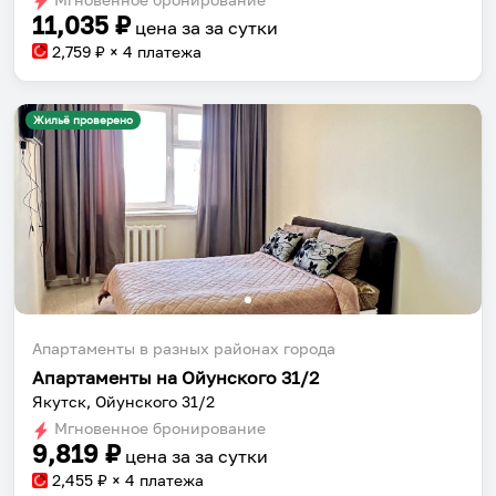
11,035
₽
цена за
за сутки
2,759
₽ × 4 платежа
Жильё проверено
Собери путешествие без сложностей
Сохраняй места, повторяй маршруты, находи
компанию и бронируй жильё в одном
приложении.
Апартаменты в разных районах города
Апартаменты на Ойунского 31/2
Установить приложение
Якутск, Ойунского 31/2
Мгновенное бронирование
9,819
₽
цена за
за сутки
2,455
₽ × 4 платежа