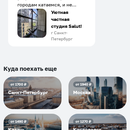
городам катаемся, и не
только в России. Сервис на
Уютная
отличном уровне. Хозяин
частная
апартаментов доброй души
студия Salut!
человек, всегда можно
г Санкт-
Петербург
договориться, подскажет
что как и почему.
Рекомендуем на 100% и вам,
и друзьям и сами будем
приезжать еще...
Куда поехать еще
от
1700
₽
от
1940
₽
Санкт-Петербург
Москва
от
1490
₽
от
1270
₽
Казань
Кисловодск