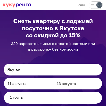
Войти
✕
Снять квартиру с лоджией
посуточно
в Якутске
со скидкой до 15%
320
вариантов
жилья с оплатой частями или
в рассрочку без комиссии
Navigate
Navigate
forward
backward
to
to