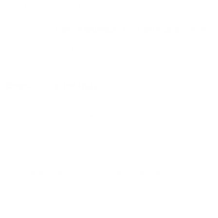
дня, неделю и т.д сравнение среди
320
объектов
.
Самые дешевые, ₽
Самые дорогие, ₽
1 спальня
3010
17338
Вместе с этим ищут:
Студия
Однокомнатная
Двухкомнатная
Трехкомнатная
Большая
Маленькая
Квартира
Комната
Апартаменты
Дом
Номер
С кухней
С кухней
С детской кроваткой
С джакузи
С камином
С балконом
С парковкой
С сауной
С кондиционером
Со стиральной машиной
С посудомоечной машиной
С интернетом
С детьми
С животными
Без залога
На ночь
С отчетными документами