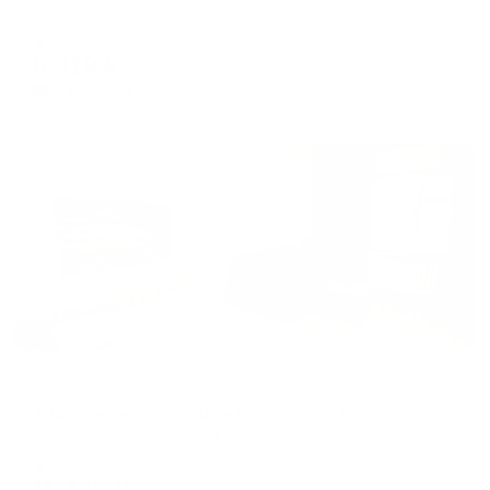
Якутск, улица Свердлова, 5
Мгновенное бронирование
9,819
₽
цена за
за сутки
2,455
₽ × 4 платежа
Жильё проверено
Апартаменты в разных районах города
Апартаменты на улице Крупской 9А
Якутск, ул. Крупской, 9А
Мгновенное бронирование
11,476
₽