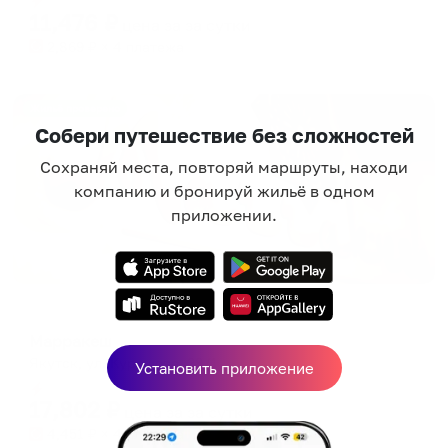
11,476
₽
цена за
за сутки
2,869
₽ × 4 платежа
Жильё проверено
Собери путешествие без сложностей
Сохраняй места, повторяй маршруты, находи
компанию и бронируй жильё в одном
приложении.
Отель
Марракеш
Якутск, ул. Курашова, 28/1
Установить приложение
Мгновенное бронирование
17,802
₽
цена за
за сутки
4,451
₽ × 4 платежа