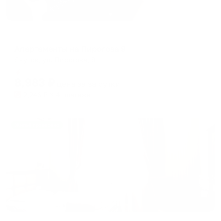
Апартаменты в разных районах города
Апартаменты на Пирогова 9
Якутск, ул. Пирогова, 9
Мгновенное бронирование
8,983
₽
цена за
за сутки
2,246
₽ × 4 платежа
Жильё проверено