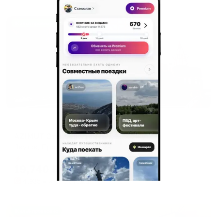
Жильё проверено
Отель
AZIMUT Отель Якутск (Азимут Якутск)
Якутск, Проспект Ленина 24
Мгновенное бронирование
19,740
₽
цена за
за сутки
4,935
₽ × 4 платежа
Жильё проверено