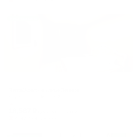
Жильё проверено
Апартаменты в разных районах города
RentalApart на улице Ленина
Якутск, пр-кт Ленина, 25
Мгновенное бронирование
18,567
₽
цена за
за сутки
4,642
₽ × 4 платежа