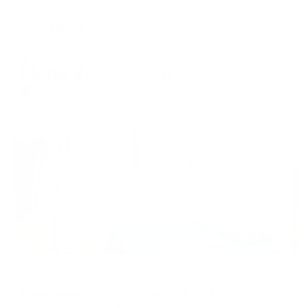
Отель
Орто Дойду
Якутск, Короленко 6/1
Мгновенное бронирование
14,852
₽
цена за
за сутки
3,713
₽ × 4 платежа
Жильё проверено
Апартаменты в разных районах города
Апартаменты на Сергеляхской 12/2
Якутск, Сергеляхская улица, 12/2