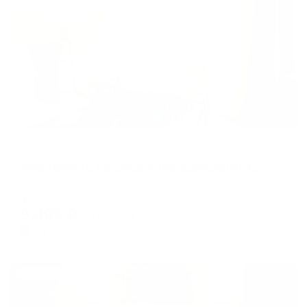
Жильё проверено
Апартаменты в разных районах города
Апартаменты на улице Каландаришвили 32
Якутск, ул. Каландаришвили, 32
Мгновенное бронирование
9,496
₽
цена за
за сутки
2,374
₽ × 4 платежа
Жильё проверено