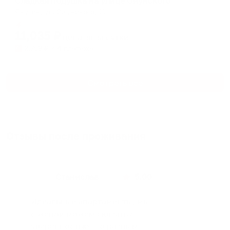
Сладкая подушка на улице Ойунского
Якутск, ул. Ойунского, 11
Мгновенное бронирование
11,035
₽
цена за
за сутки
2,759
₽ × 4 платежа
Смотреть все
Отзывы после проживания
Станислав
5.00
Идеальные апартаменты, мы
с женой можем сказать с
уверенностью. По разным