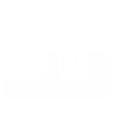
Апартаменты в разных районах города
Апартаменты на Ойунского 31/2
Якутск, Ойунского 31/2
Мгновенное бронирование
9,819
₽
цена за
за сутки
2,455
₽ × 4 платежа
Жильё проверено
Апартаменты в разных районах города