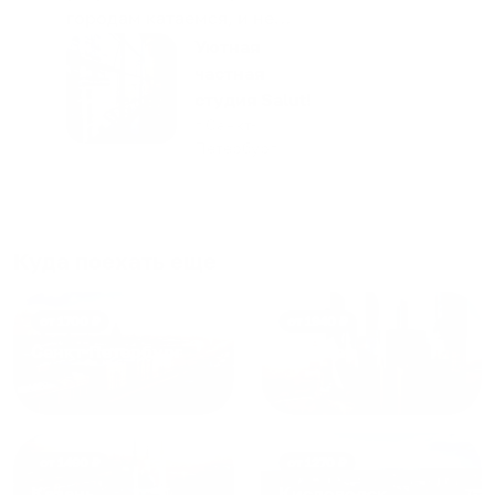
городам катаемся, и не
только в России. Сервис на
Уютная
отличном уровне. Хозяин
частная
апартаментов доброй души
студия Salut!
человек, всегда можно
г Санкт-
Петербург
договориться, подскажет
что как и почему.
Рекомендуем на 100% и вам,
и друзьям и сами будем
приезжать еще...
Куда поехать еще
от
1700
₽
от
1940
₽
Санкт-Петербург
Москва
от
1490
₽
от
1270
₽
Казань
Кисловодск