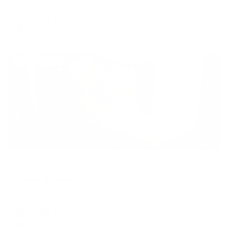
Мгновенное бронирование
changing
changing
10,201
₽
цена за
за сутки
dates.
dates.
2,550
₽ × 4 платежа
Жильё проверено
Отель
Тыгын Дархан
Якутск, ул. Аммосова, 9
Мгновенное бронирование
18,135
₽
цена за
за сутки
4,534
₽ × 4 платежа