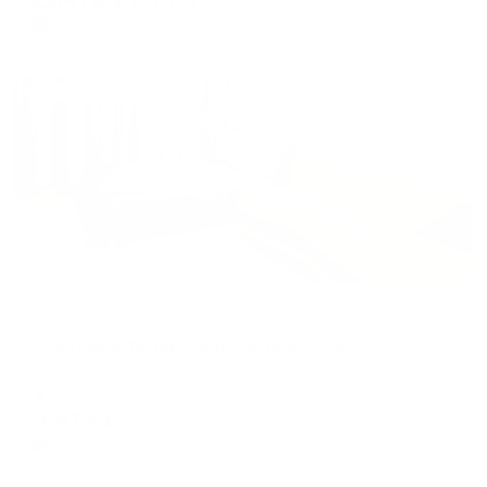
цена за
за сутки
2,869
₽ × 4 платежа
Жильё проверено
Апартаменты в разных районах города
Апартаменты на улице Петровского 32/2
Якутск, улица Петровского 32/2
Мгновенное бронирование
9,819
₽
цена за
за сутки
2,455
₽ × 4 платежа