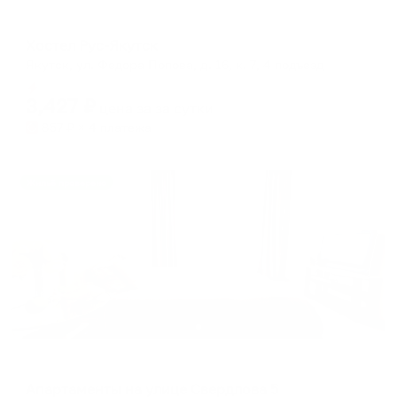
Хостел
Хостел Рус-Якутск
Якутск, ул. Федора Попова, д. 16, к. 7, 4 подъезд
Мгновенное бронирование
3,427
₽
цена за
за сутки
857
₽ × 4 платежа
Жильё проверено
Апартаменты в разных районах города
Апартаменты на улице Свердлова 5