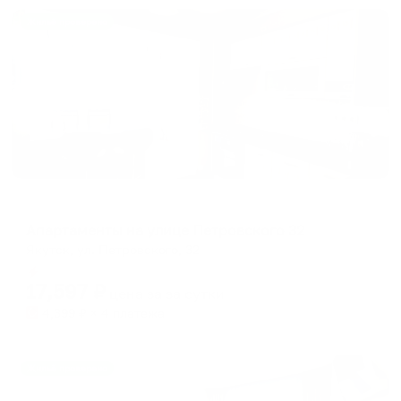
Жильё проверено
Апартаменты в разных районах города
Апартаменты на улице Петровского 32
Якутск, ул. Петровского, 32
Мгновенное бронирование
17,597
₽
цена за
за сутки
4,399
₽ × 4 платежа
Жильё проверено