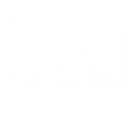
Мгновенное бронирование
9,819
₽
цена за
за сутки
2,455
₽ × 4 платежа
Жильё проверено
Отель
Лена
Якутск, проспект Ленина, д.8
Мгновенное бронирование
15,059
₽
цена за
за сутки