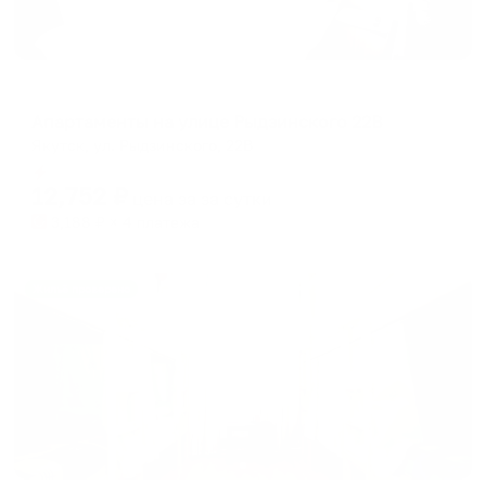
Апартаменты в разных районах города
Апартаменты на улице Рыдзинского 22В
Якутск, ул. Рыдзинского, 22В
Мгновенное бронирование
12,752
₽
цена за
за сутки
3,188
₽ × 4 платежа
Жильё проверено