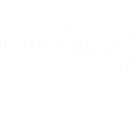
3,765
₽ × 4 платежа
Жильё проверено
Мини-отель
Лидер
Якутск, ул. Петровского, 34
Мгновенное бронирование
6,722
₽
цена за
за сутки
1,681
₽ × 4 платежа