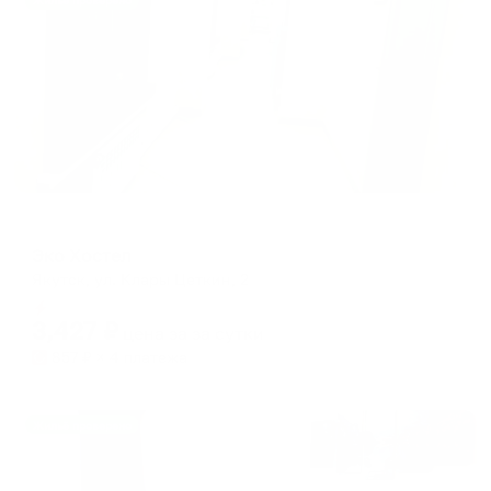
Жильё проверено
Хостел
Эко Хостел
Якутск, ул. Клары Цеткин, 2
Мгновенное бронирование
3,427
₽
цена за
за сутки
857
₽ × 4 платежа
Жильё проверено