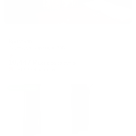
Мини-отель
Кристалл
Якутск, ул. Кирова, д. 30В
Мгновенное бронирование
10,447
₽
цена за
за сутки
2,612
₽ × 4 платежа
Жильё проверено