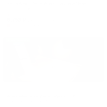
RentalApart (РенталАпарт) на улице Лермонтова
Якутск, ул. Лермонтова, 45
Мгновенное бронирование
8,753
₽
цена за
за сутки
2,188
₽ × 4 платежа
Жильё проверено
Апартаменты в разных районах города
Апартаменты на улице Ойунского 8
Якутск, ул. Ойунского, 8
Мгновенное бронирование