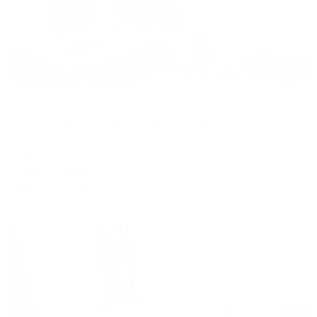
Апартаменты в разных районах города
2х комнатная квартира в центре
Якутск, Пушкина 21
Мгновенное бронирование
19,127
₽
цена за
за сутки
4,782
₽ × 4 платежа
Жильё проверено