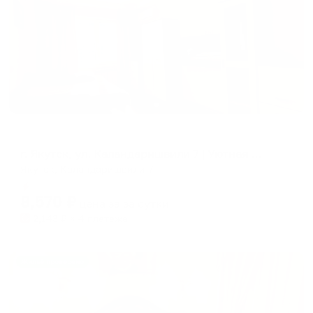
Апартаменты в разных районах города
г. Якутск, ул. Каландаришвили 7 | Уютная квартира посуточно | Самозаселение
Якутск, Каландаришвили 7
Мгновенное бронирование
8,570
₽
цена за
за сутки
2,143
₽ × 4 платежа
Жильё проверено