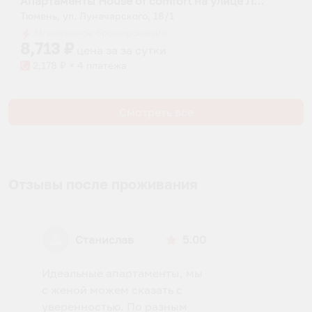
Апартаменты House of comfort на улице Луначарского
Тюмень, ул. Луначарского, 18/1
Мгновенное бронирование
8,713
₽
цена за
за сутки
2,178
₽ × 4 платежа
Смотреть все
Отзывы после проживания
Станислав
5.00
Идеальные апартаменты, мы
с женой можем сказать с
уверенностью. По разным