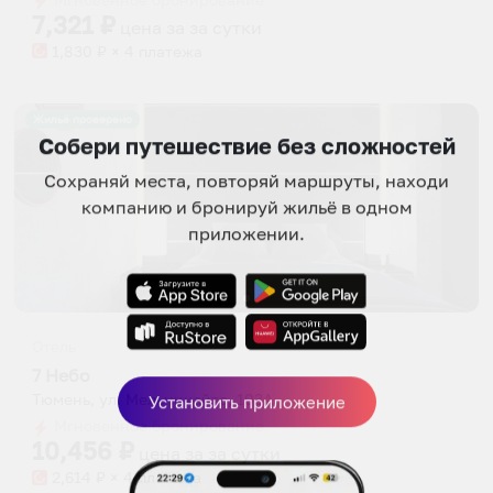
7,321
₽
цена за
за сутки
1,830
₽ × 4 платежа
Жильё проверено
Собери путешествие без сложностей
Сохраняй места, повторяй маршруты, находи
компанию и бронируй жильё в одном
приложении.
Отель
7 Небо
Тюмень, ул. Мельникайте, 103А
Установить приложение
Мгновенное бронирование
10,456
₽
цена за
за сутки
2,614
₽ × 4 платежа