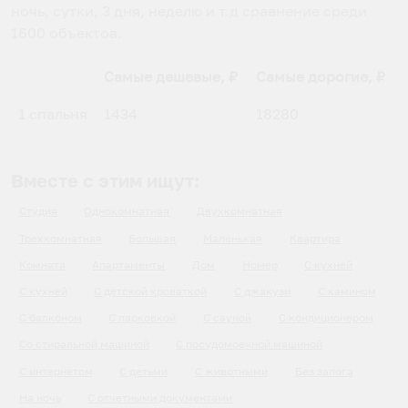
ночь, сутки, 3 дня, неделю и т.д сравнение среди
1600
объектов
.
Самые дешевые, ₽
Самые дорогие, ₽
1 спальня
1434
18280
Вместе с этим ищут:
Студия
Однокомнатная
Двухкомнатная
Трехкомнатная
Большая
Маленькая
Квартира
Комната
Апартаменты
Дом
Номер
С кухней
С кухней
С детской кроваткой
С джакузи
С камином
С балконом
С парковкой
С сауной
С кондиционером
Со стиральной машиной
С посудомоечной машиной
С интернетом
С детьми
С животными
Без залога
На ночь
С отчетными документами