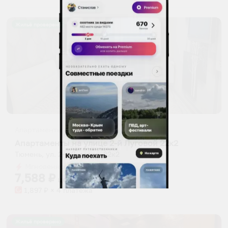
Жильё проверено
Апартаменты в разных районах города
Апартаменты на улице 2-й Луговой 22к2
Тюмень, ул. 2-я Луговая, 22к2
Мгновенное бронирование
7,588
₽
цена за
за сутки
1,897
₽ × 4 платежа
Жильё проверено