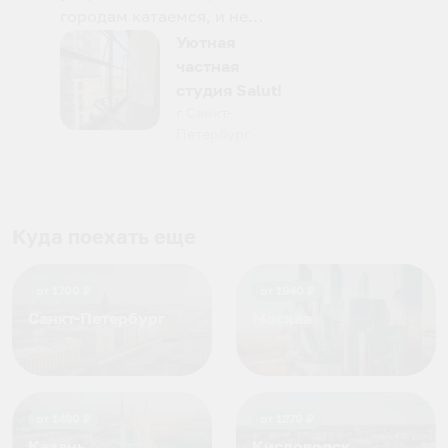
городам катаемся, и не
только в России. Сервис на
Уютная
отличном уровне. Хозяин
частная
апартаментов доброй души
студия Salut!
человек, всегда можно
г Санкт-
Петербург
договориться, подскажет
что как и почему.
Рекомендуем на 100% и вам,
и друзьям и сами будем
приезжать еще...
Куда поехать еще
от
1700
₽
от
1940
₽
Санкт-Петербург
Москва
от
1490
₽
от
1270
₽
Казань
Кисловодск