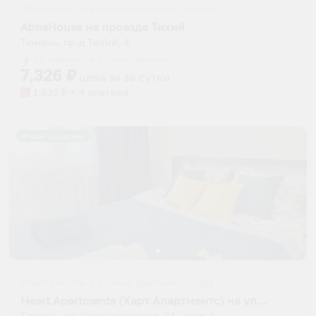
Апартаменты в разных районах города
AtmaHouse на проезде Тихий
Тюмень, пр-д Тихий, 4
Мгновенное бронирование
7,326
₽
цена за
за сутки
1,832
₽ × 4 платежа
Жильё проверено
Апартаменты в разных районах города
Heart Apartments (Харт Апартментс) на улице Чернышевского
Тюмень, ул. Чернышевского, 2А, корп. 1