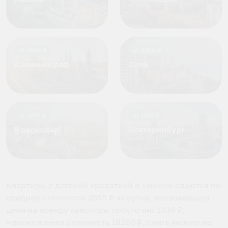
от
1800
₽
от
2300
₽
Калининград
Сочи
от
1970
₽
от
1345
₽
Краснодар
Екатеринбург
Квартиры с детской кроваткой в Тюмени
сдаются по
средней стоимости
3585
₽ за сутки, минимальная
цена на аренду квартиры посуточно
1434
₽,
максимальная стоимость
18280
₽, снять можно на