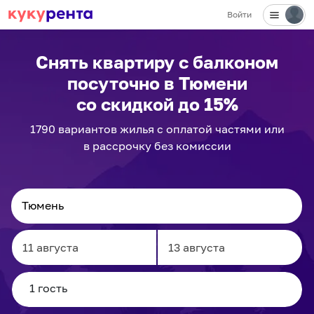
Войти
✕
Снять квартиру с балконом
посуточно
в Тюмени
со скидкой до 15%
1790
вариантов
жилья с оплатой частями или
в рассрочку без комиссии
Navigate
Navigate
forward
backward
to
to