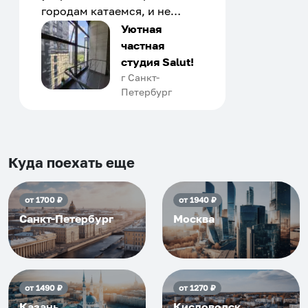
городам катаемся, и не
только в России. Сервис на
Уютная
отличном уровне. Хозяин
частная
апартаментов доброй души
студия Salut!
человек, всегда можно
г Санкт-
Петербург
договориться, подскажет
что как и почему.
Рекомендуем на 100% и вам,
и друзьям и сами будем
приезжать еще...
Куда поехать еще
от
1700
₽
от
1940
₽
Санкт-Петербург
Москва
от
1490
₽
от
1270
₽
Казань
Кисловодск