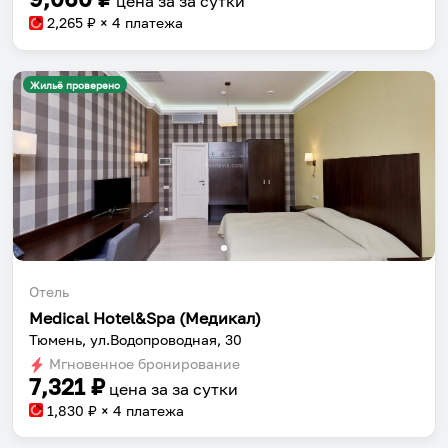
цена за
за сутки
2,265
₽ × 4 платежа
Жильё проверено
Отель
Medical Hotel&Spa (Медикал)
Тюмень, ул.Водопроводная, 30
Мгновенное бронирование
7,321
₽
цена за
за сутки
1,830
₽ × 4 платежа