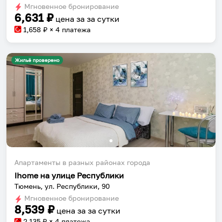
Мгновенное бронирование
changing
changing
6,631
₽
цена за
за сутки
dates.
dates.
1,658
₽ × 4 платежа
Жильё проверено
Апартаменты в разных районах города
Ihome на улице Республики
Тюмень, ул. Республики, 90
Мгновенное бронирование
8,539
₽
цена за
за сутки
2,135
₽ × 4 платежа