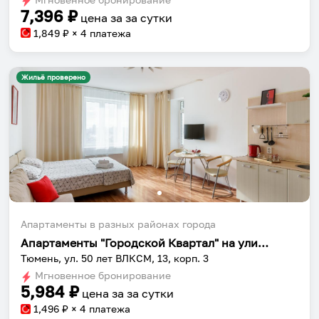
7,396
₽
цена за
за сутки
1,849
₽ × 4 платежа
Жильё проверено
Собери путешествие без сложностей
Сохраняй места, повторяй маршруты, находи
компанию и бронируй жильё в одном
приложении.
Апартаменты в разных районах города
Апартаменты "Городской Квартал" на улице 50 лет ВЛКСМ 13 корпус 3
Тюмень, ул. 50 лет ВЛКСМ, 13, корп. 3
Установить приложение
Мгновенное бронирование
5,984
₽
цена за
за сутки
1,496
₽ × 4 платежа