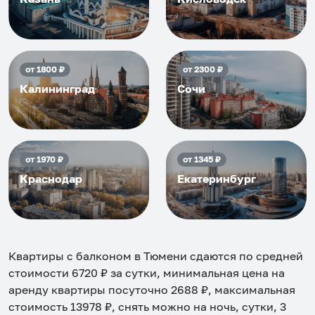
от
1800
₽
от
2300
₽
Калининград
Сочи
от
1970
₽
от
1345
₽
Краснодар
Екатеринбург
Квартиры с балконом в Тюмени
сдаются по средней
стоимости
6720
₽ за сутки, минимальная цена на
аренду квартиры посуточно
2688
₽, максимальная
стоимость
13978
₽, снять можно на ночь, сутки, 3