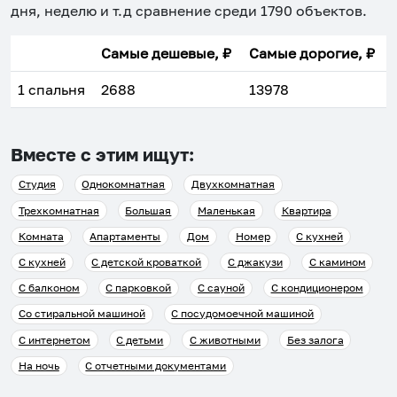
дня, неделю и т.д сравнение среди
1790
объектов
.
Самые дешевые, ₽
Самые дорогие, ₽
1 спальня
2688
13978
Вместе с этим ищут:
Студия
Однокомнатная
Двухкомнатная
Трехкомнатная
Большая
Маленькая
Квартира
Комната
Апартаменты
Дом
Номер
С кухней
С кухней
С детской кроваткой
С джакузи
С камином
С балконом
С парковкой
С сауной
С кондиционером
Со стиральной машиной
С посудомоечной машиной
С интернетом
С детьми
С животными
Без залога
На ночь
С отчетными документами