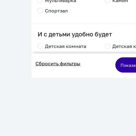
Мультиварка
Камин
Спортзал
И с детьми удобно будет
Детская комната
Детская 
Столик для
Двухъяру
Сбросить фильтры
кормления
кровать
Показа
Пеленальный стол
Игровая приставка