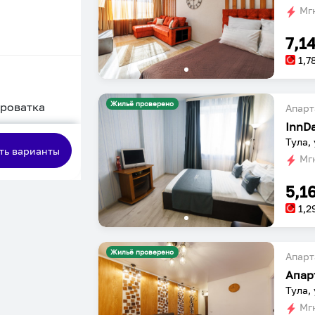
Мгн
7,1
1,7
Жильё проверено
кроватка
Апарт
InnD
сная
Тула,
ть варианты
Мгн
5,1
1,2
Жильё проверено
Апарт
Апар
Тула,
Мгн