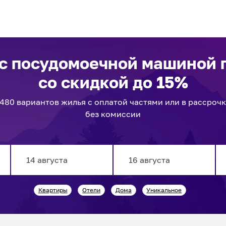
 с посудомоечной машиной 
со скидкой до 15%
1480
вариантов
жилья с оплатой частями или в рассроч
без комиссии
Navigate
Navigate
Квартиры
Отели
Дома
Уникальное
forward
backward
to
to
interact
interact