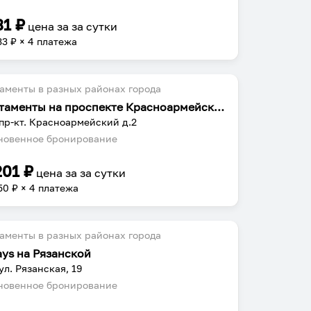
31
₽
цена за
за сутки
33
₽ × 4 платежа
аменты в разных районах города
Апартаменты на проспекте Красноармейский 2
 пр-кт. Красноармейский д.2
овенное бронирование
201
₽
цена за
за сутки
50
₽ × 4 платежа
аменты в разных районах города
ays на Рязанской
 ул. Рязанская, 19
овенное бронирование