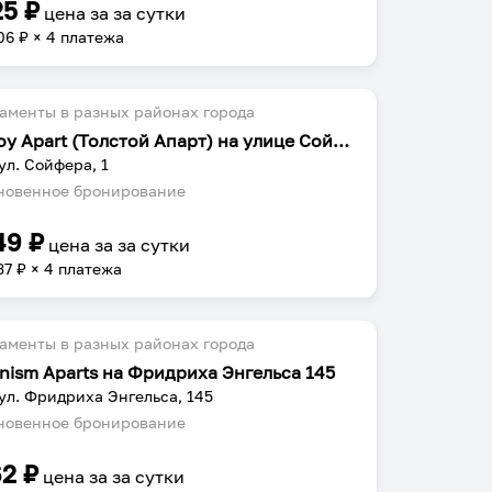
25
₽
цена за
за сутки
06
₽ × 4 платежа
аменты в разных районах города
Tolstoy Apart (Толстой Апарт) на улице Сойфера
 ул. Сойфера, 1
овенное бронирование
49
₽
цена за
за сутки
37
₽ × 4 платежа
аменты в разных районах города
nism Aparts на Фридриха Энгельса 145
 ул. Фридриха Энгельса, 145
овенное бронирование
62
₽
цена за
за сутки