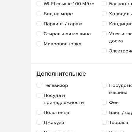
Wi-Fi свыше 100 Мб/с
Балкон /
Вид на море
Холодиль
Паркинг / гараж
Кондици
Стиральная машина
Утюг и гл
доска
Микроволновка
Электроч
Дополнительное
Телевизор
Посудом
машина
Посуда и
принадлежности
Фен
Полотенца
Баня / са
Джакузи
Терраса