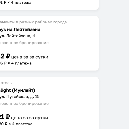
91
₽ × 4 платежа
аменты в разных районах города
ays на Лейтейзена
 ул. Лейтейзена, 4
овенное бронирование
82
₽
цена за
за сутки
96
₽ × 4 платежа
отель
light (Мунлайт)
ул. Путейская, д. 15
овенное бронирование
21
₽
цена за
за сутки
30
₽ × 4 платежа