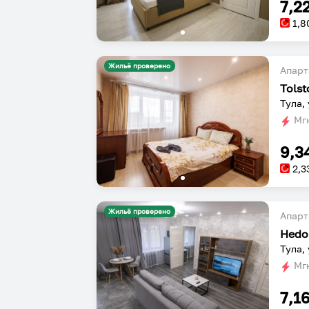
7,2
1,8
Жильё проверено
Апарт
Тула,
Мгн
9,3
2,3
Жильё проверено
Апарт
Hedo
Тула,
Мгн
7,1