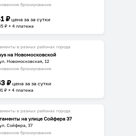
овенное бронирование
41
₽
цена за
за сутки
85
₽ × 4 платежа
аменты в разных районах города
ays на Новомосковской
 ул. Новомосковская, 12
овенное бронирование
63
₽
цена за
за сутки
91
₽ × 4 платежа
аменты в разных районах города
таменты на улице Сойфера 37
 ул. Сойфера, 37
овенное бронирование