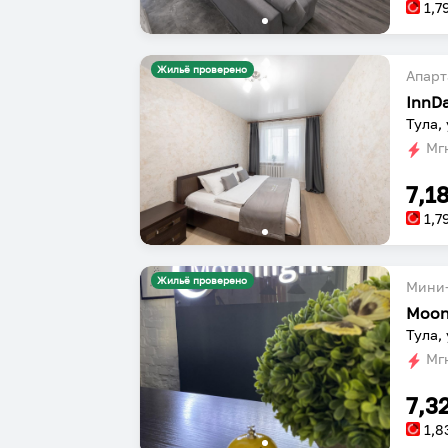
1,7
Жильё проверено
Апарт
InnD
Тула,
Мгн
7,1
1,7
Жильё проверено
Мини-
Moon
Тула, 
Мгн
7,3
1,8