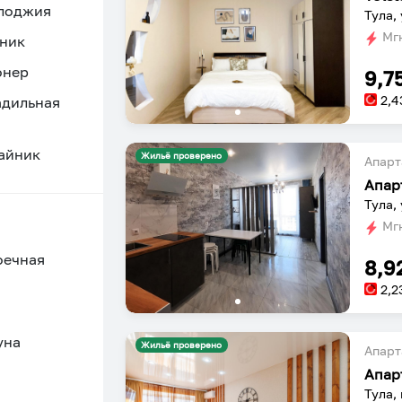
 лоджия
Тула,
Мгн
ник
онер
9,7
2,4
адильная
айник
Жильё проверено
Апарт
Тула,
Мгн
оечная
8,9
2,2
уна
Жильё проверено
Апарт
Тула,