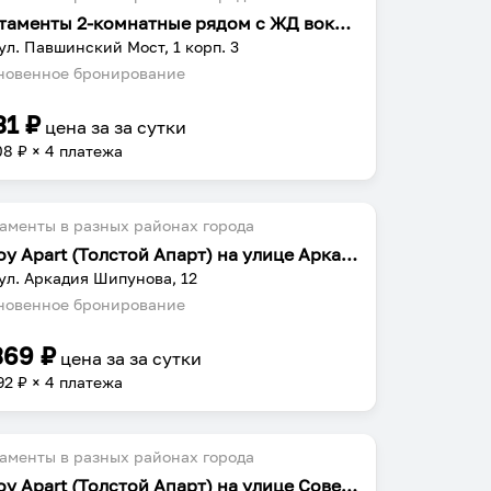
Апартаменты 2-комнатные рядом с ЖД вокзалом
 ул. Павшинский Мост, 1 корп. 3
овенное бронирование
31
₽
цена за
за сутки
08
₽ × 4 платежа
аменты в разных районах города
Tolstoy Apart (Толстой Апарт) на улице Аркадия Шипунова 12
 ул. Аркадия Шипунова, 12
овенное бронирование
369
₽
цена за
за сутки
92
₽ × 4 платежа
аменты в разных районах города
Tolstoy Apart (Толстой Апарт) на улице Советская 57