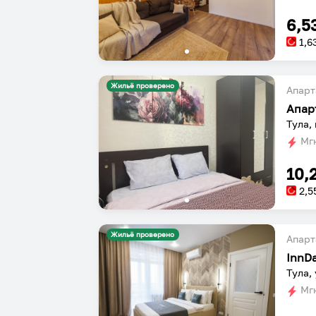
6,5
1,6
Жильё проверено
Апарт
Тула,
Мгн
10,
2,5
Жильё проверено
Апарт
InnD
Тула,
Мгн