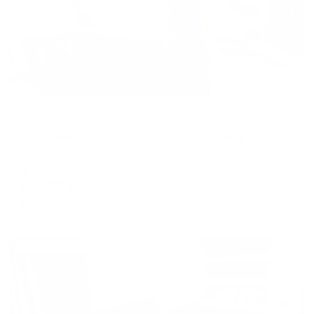
Апартаменты в разных районах города
Апартаменты Студия на улице Сойфера 16 корп. В
Тула, ул. Сойфера, д. 16, корп. В
Мгновенное бронирование
6,342
₽
цена за
за сутки
1,586
₽ × 4 платежа
Жильё проверено