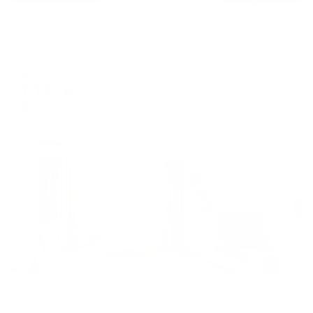
Апартаменты в разных районах города
Апартаменты на улице Степанова
Тула, улица Степанова, 35А
Мгновенное бронирование
7,141
₽
цена за
за сутки
1,785
₽ × 4 платежа
Жильё проверено
Апартаменты в разных районах города