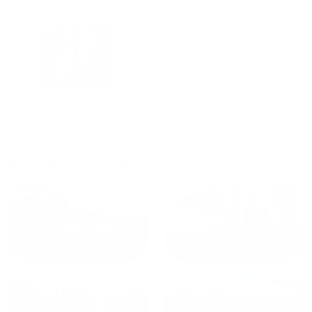
городам катаемся, и не
только в России. Сервис на
Уютная
отличном уровне. Хозяин
частная
апартаментов доброй души
студия Salut!
человек, всегда можно
г Санкт-
Петербург
договориться, подскажет
что как и почему.
Рекомендуем на 100% и вам,
и друзьям и сами будем
приезжать еще...
Куда поехать еще
от
1700
₽
от
1940
₽
Санкт-Петербург
Москва
от
1490
₽
от
1270
₽
Казань
Кисловодск