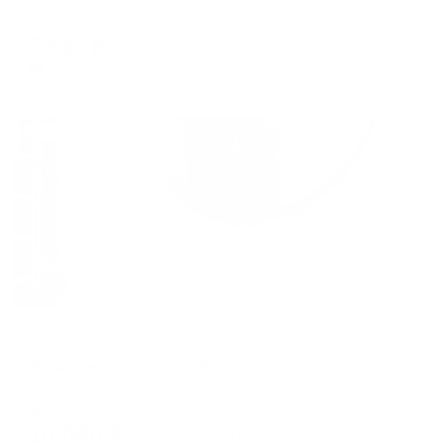
Мгновенное бронирование
7,141
₽
цена за
за сутки
1,785
₽ × 4 платежа
Жильё проверено
Апартаменты в разных районах города
Апартаменты улице Оборонная 102б
Тула, ул. Оборонная, 102б
Мгновенное бронирование
10,040
₽
цена за
за сутки