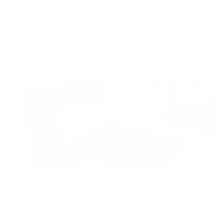
Сударь
Тула, ул. Демидовская, 19
Мгновенное бронирование
13,874
₽
цена за
за сутки
3,469
₽ × 4 платежа
Жильё проверено
Апартаменты в разных районах города
Апартаменты на улице Сойфера
Тула, ул. Сойфера, д. 16, корп. В
Мгновенное бронирование