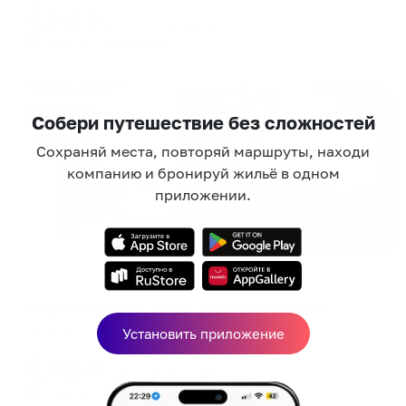
6,342
₽
цена за
за сутки
1,586
₽ × 4 платежа
Жильё проверено
Собери путешествие без сложностей
Сохраняй места, повторяй маршруты, находи
компанию и бронируй жильё в одном
приложении.
Апартаменты в разных районах города
Апартаменты на улице Новомосковская 10А
Тула, ул. Новомосковская, 10А
Установить приложение
Мгновенное бронирование
8,489
₽
цена за
за сутки
2,122
₽ × 4 платежа