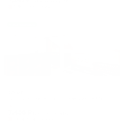
цена за
за сутки
1,785
₽ × 4 платежа
Жильё проверено
Отель
Спорт
Тула, Тула, проспект Ленина, сооружение 87 (въезд на автомобиле с ул. Агеева)
Мгновенное бронирование
7,456
₽
цена за
за сутки
1,864
₽ × 4 платежа