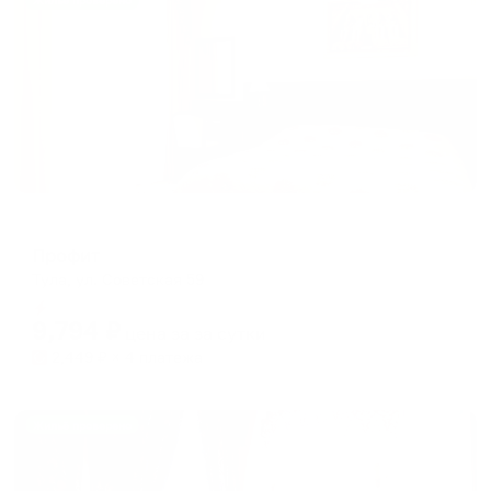
Жильё проверено
Отель
Профит
Тула, ул. Советская 59
Мгновенное бронирование
9,794
₽
цена за
за сутки
2,449
₽ × 4 платежа
Жильё проверено