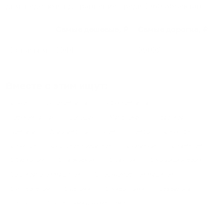
дня, неделю и т.д сравнение среди
1360
объектов
.
Самые дешевые, ₽
Самые дорогие, ₽
1 спальня
1344
39032
Вместе с этим ищут:
Студия
Однокомнатная
Двухкомнатная
Трехкомнатная
Большая
Маленькая
Квартира
Комната
Апартаменты
Дом
Номер
С кухней
С кухней
С детской кроваткой
С джакузи
С камином
С балконом
С парковкой
С сауной
С кондиционером
Со стиральной машиной
С посудомоечной машиной
С интернетом
С детьми
С животными
Без залога
На ночь
С отчетными документами