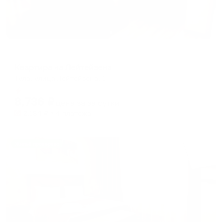
Апартаменты в разных районах города
Квартира на Лейтейзена
Тула, улица Лейтейзена, 1
Мгновенное бронирование
8,736
₽
цена за
за сутки
2,184
₽ × 4 платежа
Жильё проверено