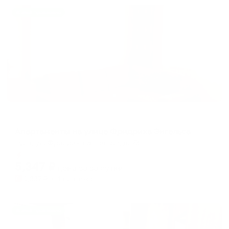
Жильё проверено
Апартаменты в разных районах города
Апартаменты на улице Фридриха Энгельса
Тула, ул. Фридриха Энгельса, д. 73
Мгновенное бронирование
5,347
₽
цена за
за сутки
1,337
₽ × 4 платежа
Жильё проверено