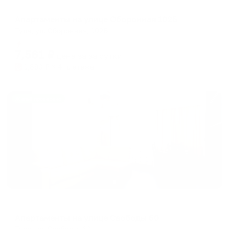
Апартаменты в разных районах города
Апартаменты на улице Оборонная 102Б
Тула, ул. Оборонная, 102Б
Мгновенное бронирование
7,561
₽
цена за
за сутки
1,890
₽ × 4 платежа
Жильё проверено
Апартаменты в разных районах города
Апартаменты на улице Свободы 60
Тула, ул. Свободы, 60