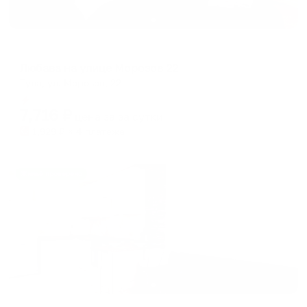
Апартаменты в разных районах города
Любава на улице Морозов 22
Тула, ул. Морозов, 22
Мгновенное бронирование
7,716
₽
цена за
за сутки
1,929
₽ × 4 платежа
Жильё проверено