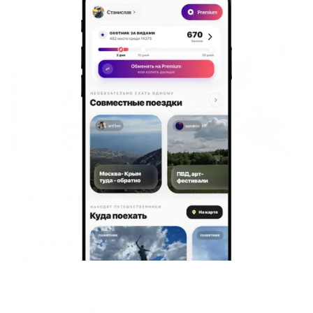
Жильё проверено
Апартаменты в разных районах города
Квартира на Дмитрия Ульянова
Тула, Дмитрия Ульянова 3
Мгновенное бронирование
7,206
₽
цена за
за сутки
1,802
₽ × 4 платежа
Жильё проверено