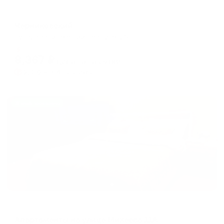
Отель
Черниковский
Тула, Черниковский переулок, 6
Мгновенное бронирование
8,367
₽
цена за
за сутки
2,092
₽ × 4 платежа
Жильё проверено
Апартаменты в разных районах города
Апартаменты на улице Михеева 11А