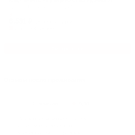
Апартаменты на улице Николая Руднева 27
Тула, ул. Николая Руднева, 27
Мгновенное бронирование
6,531
₽
цена за
за сутки
1,633
₽ × 4 платежа
Смотреть все
Отзывы после проживания
Станислав
5.00
Идеальные апартаменты, мы
с женой можем сказать с
уверенностью. По разным