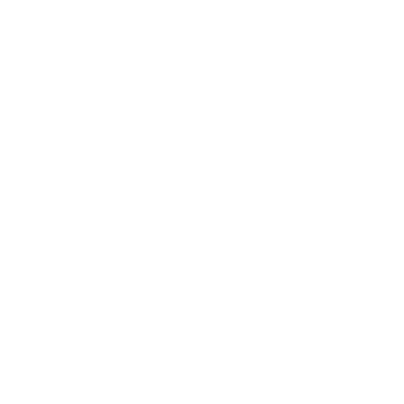
Тула, ул. Михеева, д 11А
Мгновенное бронирование
16,577
₽
цена за
за сутки
4,144
₽ × 4 платежа
Жильё проверено
Апартаменты в разных районах города
Апартаменты на улице Циолковского 3
Тула, ул. Циолковского, 3
Мгновенное бронирование
7,141
₽