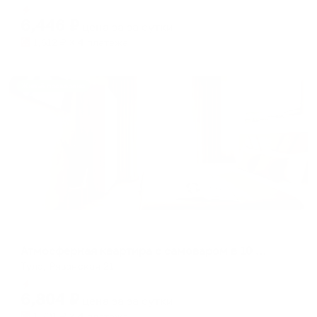
Мгновенное бронирование
changing
changing
6,446
₽
цена за
за сутки
dates.
dates.
1,612
₽ × 4 платежа
Жильё проверено
Апартаменты в разных районах города
Атмосферная квартира с самоваром в 10 минутах до центра
Тула, Рязанская 21
Мгновенное бронирование
6,804
₽
цена за
за сутки
1,701
₽ × 4 платежа