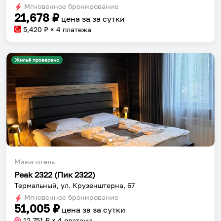
Мгновенное бронирование
changing
changing
21,678
₽
цена за
за сутки
dates.
dates.
5,420
₽ × 4 платежа
Жильё проверено
Мини-отель
Peak 2322 (Пик 2322)
Термальный, ул. Крузенштерна, 67
Мгновенное бронирование
51,005
₽
цена за
за сутки
12,751
₽ × 4 платежа