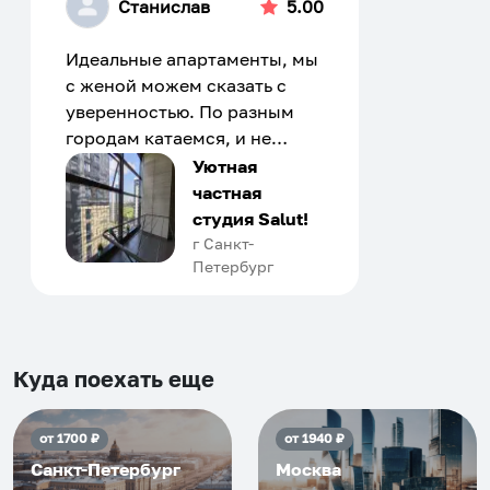
Станислав
5.00
Идеальные апартаменты, мы
с женой можем сказать с
уверенностью. По разным
городам катаемся, и не
только в России. Сервис на
Уютная
отличном уровне. Хозяин
частная
апартаментов доброй души
студия Salut!
человек, всегда можно
г Санкт-
Петербург
договориться, подскажет
что как и почему.
Рекомендуем на 100% и вам,
и друзьям и сами будем
приезжать еще...
Куда поехать еще
от
1700
₽
от
1940
₽
Санкт-Петербург
Москва