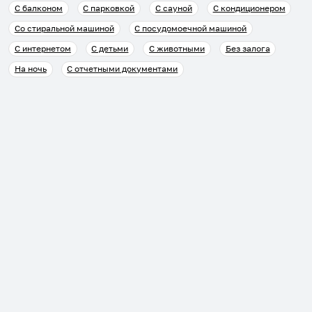
С балконом
С парковкой
С сауной
С кондиционером
Со стиральной машиной
С посудомоечной машиной
С интернетом
С детьми
С животными
Без залога
На ночь
С отчетными документами