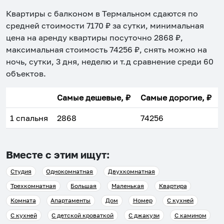
Квартиры с балконом в Термальном
сдаются по
средней стоимости
7170
₽ за сутки, минимальная
цена на аренду квартиры посуточно
2868
₽,
максимальная стоимость
74256
₽, снять можно на
ночь, сутки, 3 дня, неделю и т.д сравнение среди
60
объектов
.
Самые дешевые, ₽
Самые дорогие, ₽
1 спальня
2868
74256
Вместе с этим ищут:
Студия
Однокомнатная
Двухкомнатная
Трехкомнатная
Большая
Маленькая
Квартира
Комната
Апартаменты
Дом
Номер
С кухней
С кухней
С детской кроваткой
С джакузи
С камином