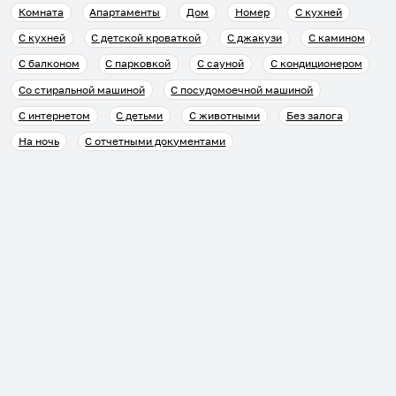
Комната
Апартаменты
Дом
Номер
С кухней
С кухней
С детской кроваткой
С джакузи
С камином
С балконом
С парковкой
С сауной
С кондиционером
Со стиральной машиной
С посудомоечной машиной
С интернетом
С детьми
С животными
Без залога
На ночь
С отчетными документами