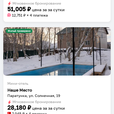
Мгновенное бронирование
changing
changing
51,005
₽
цена за
за сутки
dates.
dates.
12,751
₽ × 4 платежа
Жильё проверено
Мини-отель
Наше Место
Паратунка, ул. Солнечная, 19
Мгновенное бронирование
28,180
₽
цена за
за сутки
7,045
₽ × 4 платежа