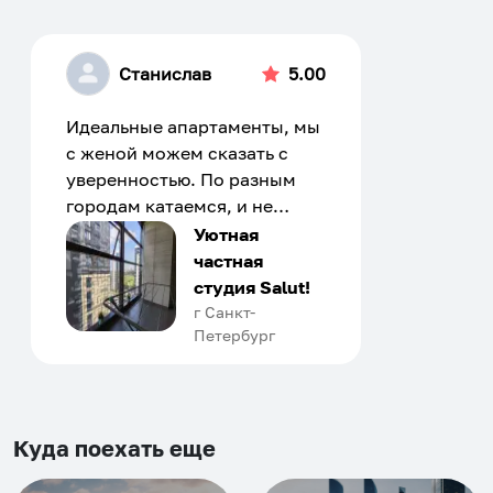
Станислав
5.00
Идеальные апартаменты, мы
с женой можем сказать с
уверенностью. По разным
городам катаемся, и не
только в России. Сервис на
Уютная
отличном уровне. Хозяин
частная
апартаментов доброй души
студия Salut!
человек, всегда можно
г Санкт-
Петербург
договориться, подскажет
что как и почему.
Рекомендуем на 100% и вам,
и друзьям и сами будем
приезжать еще...
Куда поехать еще