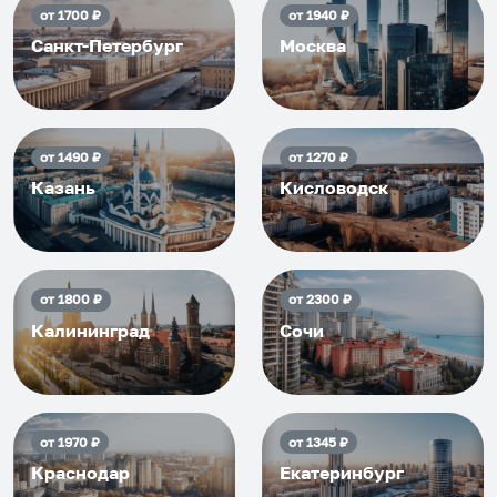
от
1700
₽
от
1940
₽
Санкт-Петербург
Москва
от
1490
₽
от
1270
₽
Казань
Кисловодск
от
1800
₽
от
2300
₽
Калининград
Сочи
от
1970
₽
от
1345
₽
Краснодар
Екатеринбург