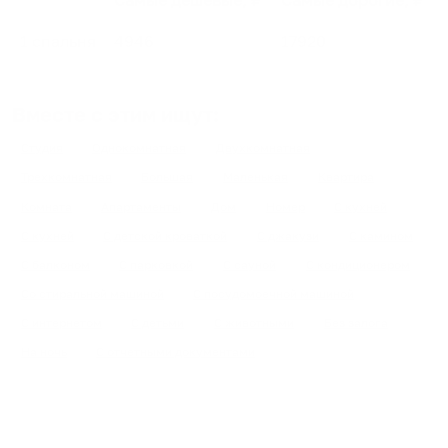
Самые дешевые, ₽
Самые дорогие, ₽
1 спальня
4946
17920
Вместе с этим ищут:
Студия
Однокомнатная
Двухкомнатная
Трехкомнатная
Большая
Маленькая
Квартира
Комната
Апартаменты
Дом
Номер
С кухней
С кухней
С детской кроваткой
С джакузи
С камином
С балконом
С парковкой
С сауной
С кондиционером
Со стиральной машиной
С посудомоечной машиной
С интернетом
С детьми
С животными
Без залога
На ночь
С отчетными документами