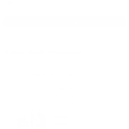
1,408
₽ × 4 платежа
Смотреть все
Отзывы после проживания
Станислав
5.00
Идеальные апартаменты, мы
с женой можем сказать с
уверенностью. По разным
городам катаемся, и не
только в России. Сервис на
Уютная
отличном уровне. Хозяин
частная