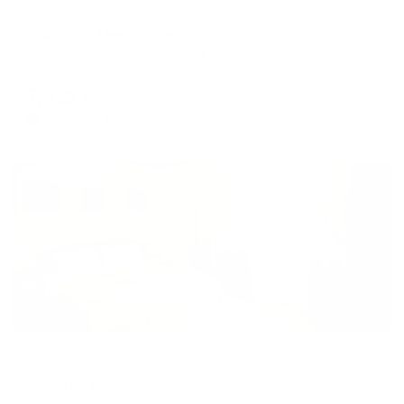
Отель
Бристоль Центральная
Таганрог, ул. Петровская, 64
Мгновенное бронирование
7,321
₽
цена за
за сутки
1,830
₽ × 4 платежа
Жильё проверено
Мини-отель
Золотой берег
Таганрог, ул. Шмидта 16А