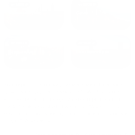
от
1800
₽
от
2300
₽
Калининград
Сочи
от
1970
₽
от
1345
₽
Краснодар
Екатеринбург
Квартиры с отчетными документами в Таганроге
сдаются по средней стоимости
12365
₽ за сутки,
минимальная цена на аренду квартиры посуточно
4946
₽, максимальная стоимость
17920
₽, снять
можно на ночь, сутки, 3 дня, неделю и т.д сравнение
среди
240
объектов
.