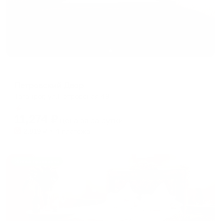
Отель
Петровский Двор
Таганрог, ул.Петровская 49
Мгновенное бронирование
11,274
₽
цена за
за сутки
2,819
₽ × 4 платежа
Жильё проверено