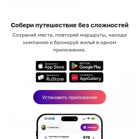
Мини-отель
Бутик-отель Варваци
Собери путешествие без сложностей
Таганрог, ул. Греческая, 76
Сохраняй места, повторяй маршруты, находи
Мгновенное бронирование
компанию и бронируй жильё в одном
12,640
₽
цена за
за сутки
приложении.
3,160
₽ × 4 платежа
Жильё проверено
Установить приложение
Отель