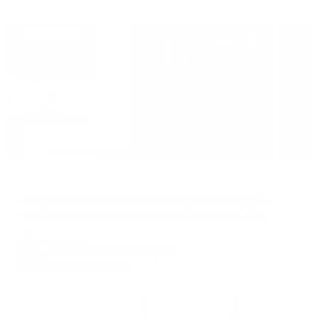
Жильё проверено
Апартаменты в разных районах города
Апартаменты на Большом Садовом переулке 13/2
Таганрог, улица Большой Садовый переулок, 13/2
Мгновенное бронирование
10,712
₽
цена за
за сутки
2,678
₽ × 4 платежа
Жильё проверено