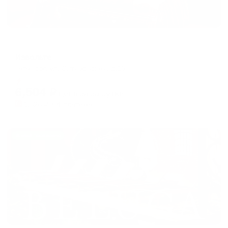
Мини-отель
Извольте
Таганрог, ул. Октябрьская, д.16
Мгновенное бронирование
6,504
₽
цена за
за сутки
1,626
₽ × 4 платежа
Жильё проверено