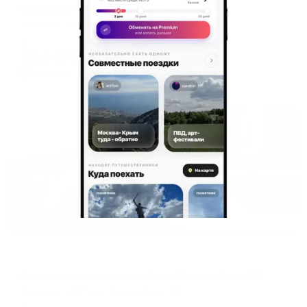
Greenwich City (Гринвич Сити)
Таганрог, пер. Красный, 14 А
Мгновенное бронирование
12,447
₽
цена за
за сутки
3,112
₽ × 4 платежа
Жильё проверено
Апартаменты в разных районах города
Апартаменты на улице Розы Люксембург 63
Таганрог, Ул.Розы Люксембург 63
Мгновенное бронирование