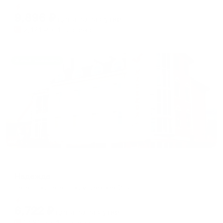
Мгновенное бронирование
changing
changing
9,896
₽
цена за
за сутки
dates.
dates.
2,474
₽ × 4 платежа
Жильё проверено
Гостевой дом
Надежда
Таганрог, Таганрог, ул.Чехова 156
Мгновенное бронирование
6,722
₽
цена за
за сутки
1,681
₽ × 4 платежа