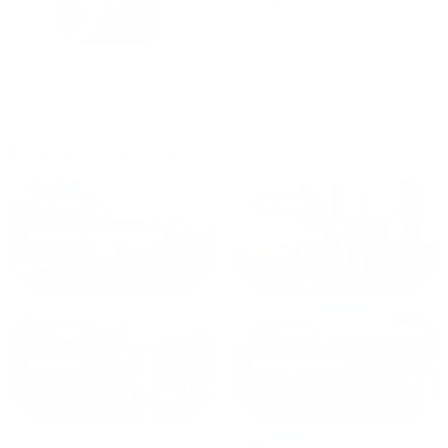
апартаментов доброй души
студия Salut!
человек, всегда можно
г Санкт-
Петербург
договориться, подскажет
что как и почему.
Рекомендуем на 100% и вам,
и друзьям и сами будем
приезжать еще...
Куда поехать еще
от
1700
₽
от
1940
₽
Санкт-Петербург
Москва
от
1490
₽
от
1270
₽
Казань
Кисловодск