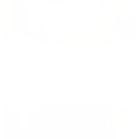
Апартаменты в разных районах города
Domove (Домов) на переулке Тургеневский
Таганрог, пер. Тургеневский, 15
Мгновенное бронирование
7,043
₽
цена за
за сутки
1,761
₽ × 4 платежа
Жильё проверено