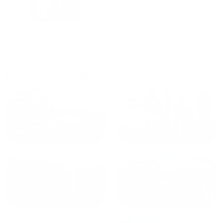
апартаментов доброй души
студия Salut!
человек, всегда можно
г Санкт-
Петербург
договориться, подскажет
что как и почему.
Рекомендуем на 100% и вам,
и друзьям и сами будем
приезжать еще...
Куда поехать еще
от
1700
₽
от
1940
₽
Санкт-Петербург
Москва
от
1490
₽
от
1270
₽
Казань
Кисловодск