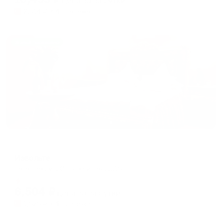
цена за
за сутки
2,614
₽ × 4 платежа
Жильё проверено
Мини-отель
Извольте
Таганрог, ул. Октябрьская, д.16
Мгновенное бронирование
6,504
₽
цена за
за сутки
1,626
₽ × 4 платежа