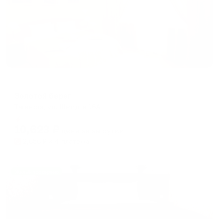
Мини-отель
Золотой берег
Таганрог, ул. Шмидта 16А
Мгновенное бронирование
10,623
₽
цена за
за сутки
2,656
₽ × 4 платежа
Жильё проверено