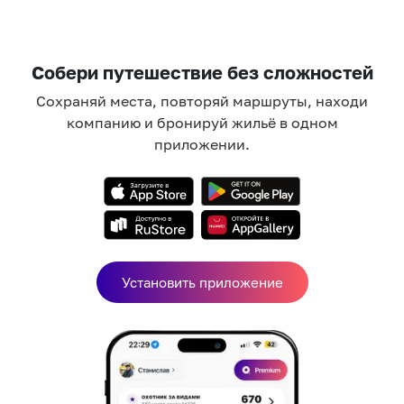
Апартаменты в разных районах города
Апартаменты на улице Розы Люксембург 63
Собери путешествие без сложностей
Таганрог, Ул.Розы Люксембург 63
Сохраняй места, повторяй маршруты, находи
Мгновенное бронирование
компанию и бронируй жильё в одном
8,161
₽
цена за
за сутки
приложении.
2,040
₽ × 4 платежа
Жильё проверено
Установить приложение
Гостевой дом