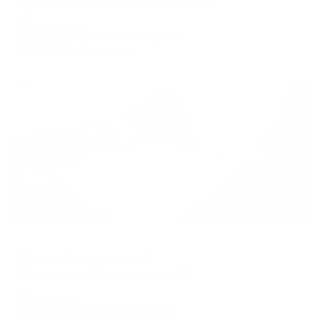
Мгновенное бронирование
11,364
₽
цена за
за сутки
2,841
₽ × 4 платежа
Жильё проверено
Меблированные комнаты
Дом на Итальянском 9
Таганрог, пер. Итальянский дом 9
Мгновенное бронирование
5,877
₽
цена за
за сутки