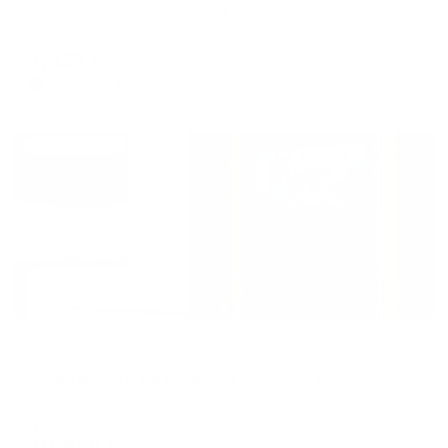
Таганрог, ул. Петровская, 64
Мгновенное бронирование
7,321
₽
цена за
за сутки
1,830
₽ × 4 платежа
Жильё проверено
Апартаменты в разных районах города
Апартаменты на Большом Садовом переулке 13/2
Таганрог, улица Большой Садовый переулок, 13/2
Мгновенное бронирование
10,455
₽