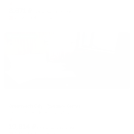
Мгновенное бронирование
changing
changing
8,671
₽
цена за
за сутки
dates.
dates.
2,168
₽ × 4 платежа
Жильё проверено
Отель
Greenwich City (Гринвич Сити)
Таганрог, пер. Красный, 14 А
Мгновенное бронирование
10,814
₽
цена за
за сутки
2,704
₽ × 4 платежа