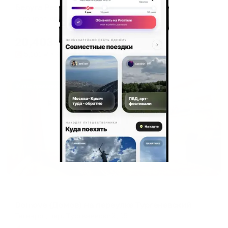
Белуга Резиденция
Таганрог, ул. Петровская, 28
Мгновенное бронирование
20,403
₽
цена за
за сутки
5,101
₽ × 4 платежа
Жильё проверено
Апартаменты в разных районах города
Domove (Домов) на переулке Тургеневский
Таганрог, пер. Тургеневский, 15
Мгновенное бронирование