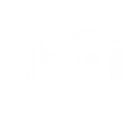
7,043
₽
цена за
за сутки
1,761
₽ × 4 платежа
Жильё проверено
Отель
Темиринда
Таганрог, ул. Портовая 1-2
Мгновенное бронирование
7,926
₽
цена за
за сутки
1,982
₽ × 4 платежа