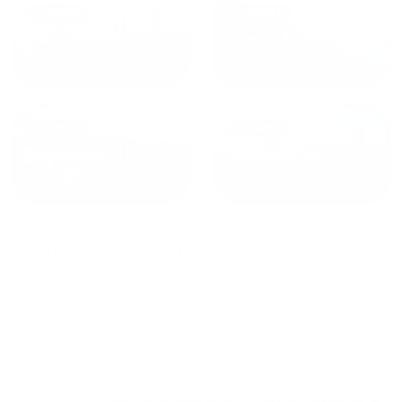
от
1800
₽
от
2300
₽
Калининград
Сочи
от
1970
₽
от
1345
₽
Краснодар
Екатеринбург
Квартиры с лоджией в Таганроге
сдаются по
средней стоимости
12905
₽ за сутки, минимальная
цена на аренду квартиры посуточно
5162
₽,
максимальная стоимость
17920
₽, снять можно на
ночь, сутки, 3 дня, неделю и т.д сравнение среди
240
объектов
.