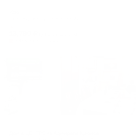
Мини-отель
Ида
Таганрог, пер. Тургеневский, 22
Мгновенное бронирование
13,790
₽
цена за
за сутки
3,448
₽ × 4 платежа
Жильё проверено
Коттедж
Дом в ЦЕНТРЕ на Адмирала Крюйса
Таганрог, ул. Адмирала Крюйса, 30-171