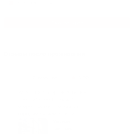
1,469
₽ × 4 платежа
Смотреть все
Отзывы после проживания
Станислав
5.00
Идеальные апартаменты, мы
с женой можем сказать с
уверенностью. По разным
городам катаемся, и не
только в России. Сервис на
Уютная
отличном уровне. Хозяин
частная