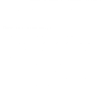
Самые дешевые, ₽
Самые дорогие, ₽
1 спальня
5162
17920
Вместе с этим ищут:
Студия
Однокомнатная
Двухкомнатная
Трехкомнатная
Большая
Маленькая
Квартира
Комната
Апартаменты
Дом
Номер
С кухней
С кухней
С детской кроваткой
С джакузи
С камином
С балконом
С парковкой
С сауной
С кондиционером
Со стиральной машиной
С посудомоечной машиной
С интернетом
С детьми
С животными
Без залога
На ночь
С отчетными документами