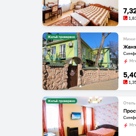
7,3
1,8
Жильё проверено
Мини-
Жан
Симфе
Мгн
5,4
1,3
Жильё проверено
Отель
Прос
Симфе
Мгн