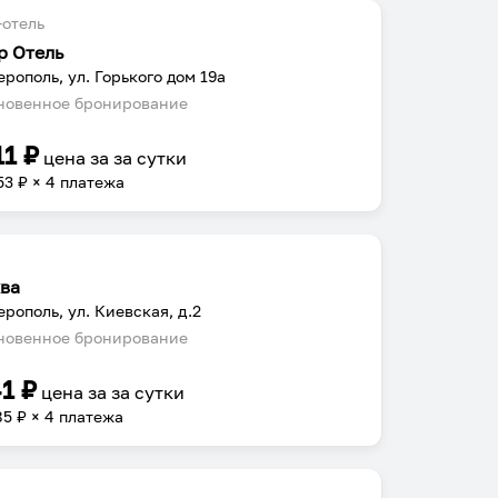
отель
р Отель
рополь, ул. Горького дом 19а
овенное бронирование
11
₽
цена за
за сутки
53
₽ × 4 платежа
ва
рополь, ул. Киевская, д.2
овенное бронирование
41
₽
цена за
за сутки
85
₽ × 4 платежа