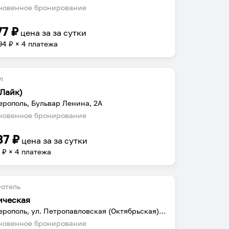
овенное бронирование
77
₽
цена за
за сутки
94
₽ × 4 платежа
л
(Лайк)
рополь, Бульвар Ленина, 2А
овенное бронирование
87
₽
цена за
за сутки
2
₽ × 4 платежа
отель
ическая
Симферополь, ул. Петропавловская (Октябрьская), 16
овенное бронирование