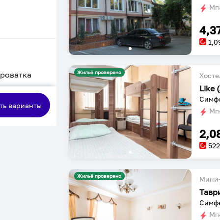
Мгн
4,3
1,0
Жильё проверено
кроватка
Хосте
Like 
сная
Симфе
ть варианты
Мгн
2,0
52
Жильё проверено
Мини-
Тавр
Мгн