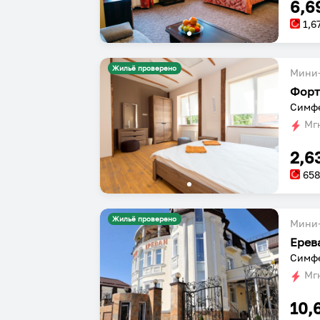
6,6
1,6
Жильё проверено
Мини-
Форт
Симфе
Мгн
2,6
65
Жильё проверено
Мини-
Ерев
Мгн
10,