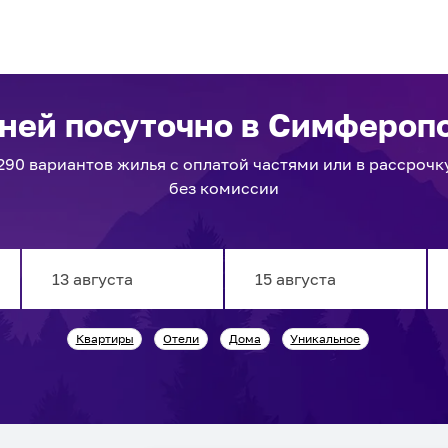
хней посуточно
в Симфероп
290
вариантов
жилья с оплатой частями или в рассрочк
без комиссии
Navigate
Navigate
Квартиры
Отели
Дома
Уникальное
forward
backward
to
to
interact
interact
with
with
the
the