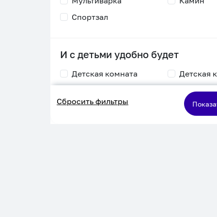
Мультиварка
Камин
Спортзал
И с детьми удобно будет
Детская комната
Детская 
Столик для
Двухъяру
Сбросить фильтры
кормления
кровать
Показа
Пеленальный стол
Игровая приставка