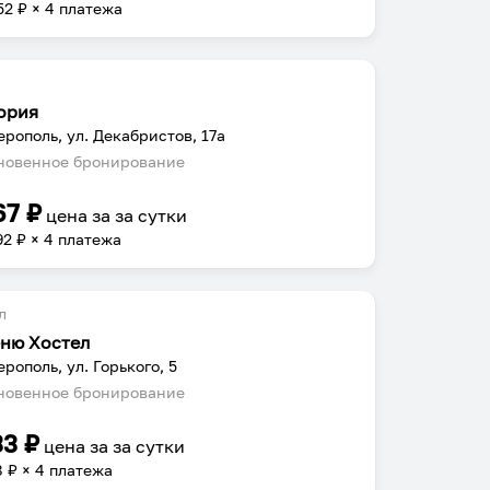
52
₽ × 4 платежа
ория
рополь, ул. Декабристов, 17а
овенное бронирование
67
₽
цена за
за сутки
92
₽ × 4 платежа
л
еню Хостел
рополь, ул. Горького, 5
овенное бронирование
33
₽
цена за
за сутки
8
₽ × 4 платежа