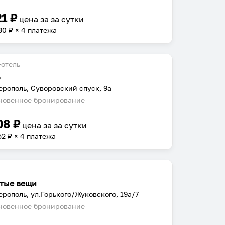
21
₽
цена за
за сутки
30
₽ × 4 платежа
отель
э
рополь, Суворовский спуск, 9а
овенное бронирование
08
₽
цена за
за сутки
52
₽ × 4 платежа
тые вещи
рополь, ул.Горького/Жуковского, 19а/7
овенное бронирование