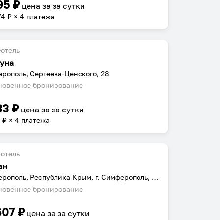
95
₽
цена за
за сутки
74
₽ × 4 платежа
отель
уна
рополь, Сергеева-Ценского, 28
овенное бронирование
33
₽
цена за
за сутки
8
₽ × 4 платежа
отель
ан
Симферополь, Республика Крым, г. Симферополь, ул. Русская, 77
овенное бронирование
607
₽
цена за
за сутки