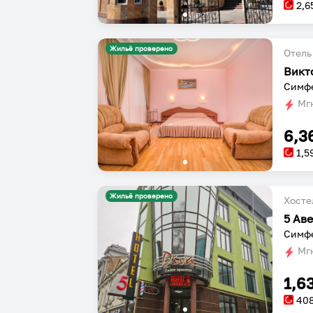
2,6
Жильё проверено
Отель
Викт
Симфе
Мгн
6,3
1,5
Жильё проверено
Хосте
5 Ав
Симфе
Мгн
1,6
40