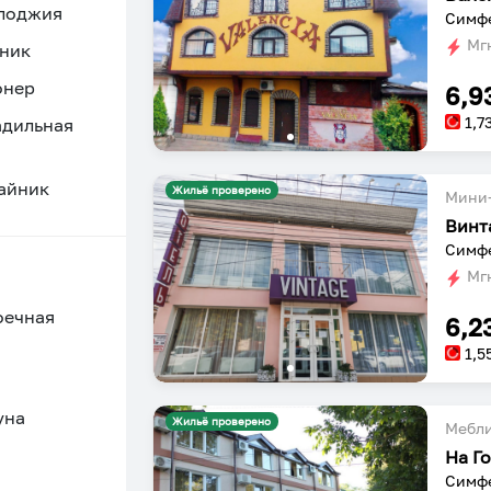
 лоджия
Симфе
Мгн
ник
онер
6,9
1,7
адильная
айник
Жильё проверено
Мини-
Винт
Симфе
Мгн
оечная
6,2
1,5
уна
Жильё проверено
Мебл
На Г
Симфе