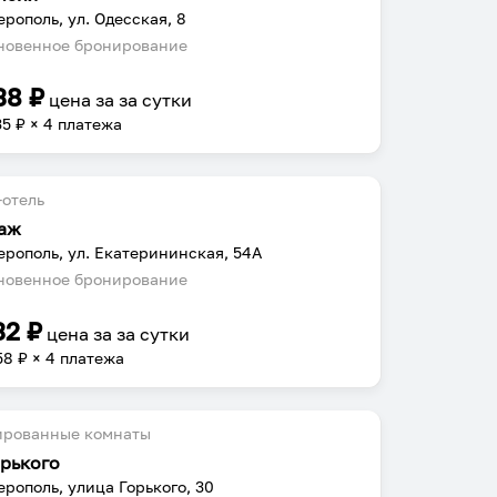
рополь, ул. Одесская, 8
овенное бронирование
38
₽
цена за
за сутки
35
₽ × 4 платежа
отель
аж
рополь, ул. Екатерининская, 54А
овенное бронирование
32
₽
цена за
за сутки
58
₽ × 4 платежа
ированные комнаты
орького
рополь, улица Горького, 30