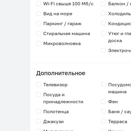
Wi-Fi свыше 100 Мб/с
Балкон /
Вид на море
Холодиль
Паркинг / гараж
Кондици
Стиральная машина
Утюг и гл
доска
Микроволновка
Электроч
Дополнительное
Телевизор
Посудом
машина
Посуда и
принадлежности
Фен
Полотенца
Баня / са
Джакузи
Терраса