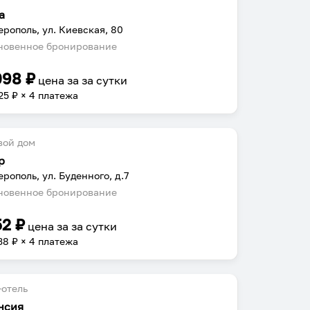
а
рополь, ул. Киевская, 80
овенное бронирование
098
₽
цена за
за сутки
25
₽ × 4 платежа
вой дом
р
рополь, ул. Буденного, д.7
овенное бронирование
52
₽
цена за
за сутки
38
₽ × 4 платежа
отель
нсия