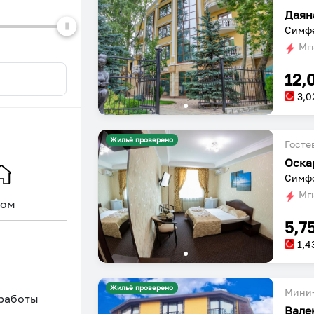
Даян
Симфе
Мгн
12,
3,0
Жильё проверено
Госте
Оска
Симфе
Мгн
ом
Уникальное
5,7
1,4
Жильё проверено
Мини-
 работы
Вале