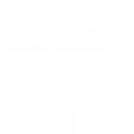
Жильё проверено
Мини-отель
RIO (Рио)
Симферополь, Лермонтова, 11 а
Мгновенное бронирование
5,305
₽
цена за
за сутки
1,326
₽ × 4 платежа
Жильё проверено