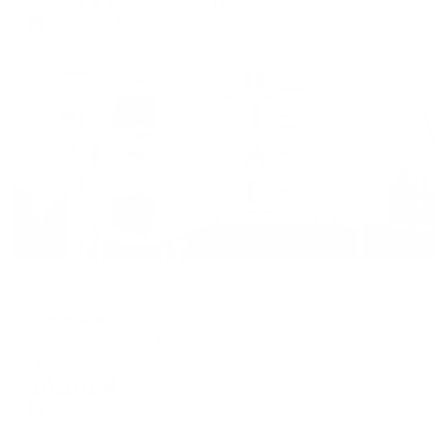
цена за
за сутки
1,883
₽ × 4 платежа
Жильё проверено
Отель
Империал
Симферополь, ул. Киевская, 22
Мгновенное бронирование
10,101
₽
цена за
за сутки
2,525
₽ × 4 платежа