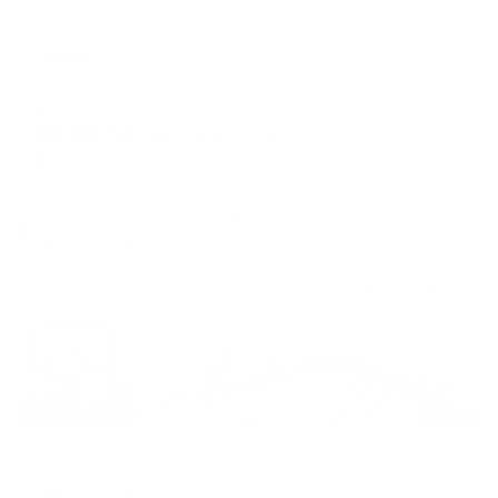
Мини-отель
Ереван
Симферополь, Республика Крым, г. Симферополь, ул. Русская, 77
Мгновенное бронирование
10,607
₽
цена за
за сутки
2,652
₽ × 4 платежа
Жильё проверено
Мини-отель
Таврическая