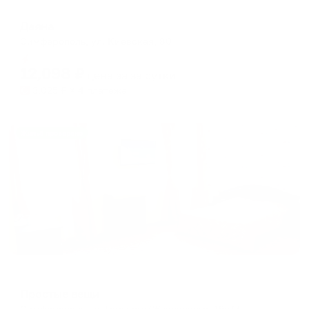
Отель
Даяна
Симферополь, ул. Киевская, 80
Мгновенное бронирование
12,098
₽
цена за
за сутки
3,025
₽ × 4 платежа
Жильё проверено
Отель
Простые вещи
Симферополь, ул.Горького/Жуковского, 19а/7