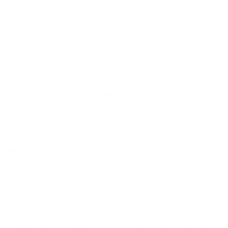
Дома в Симферополе
сдаются по средней
стоимости
3585
₽ за сутки, минимальная цена на
аренду квартиры посуточно
1434
₽, максимальная
стоимость
13280
₽, снять можно на ночь, сутки, 3
дня, неделю и т.д сравнение среди
280
объектов
.
Самые дешевые, ₽
Самые дорогие, ₽
1 спальня
1434
13280
Вместе с этим ищут:
Студия
Однокомнатная
Двухкомнатная
Трехкомнатная
Большая
Маленькая
Квартира
Комната
Апартаменты
Дом
Номер
С кухней
С кухней
С детской кроваткой
С джакузи
С камином
С балконом
С парковкой
С сауной
С кондиционером