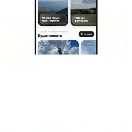
Жильё проверено
Мини-отель
Центр Отель
Симферополь, ул. Горького дом 19а
Мгновенное бронирование
9,411
₽
цена за
за сутки
2,353
₽ × 4 платежа
Жильё проверено