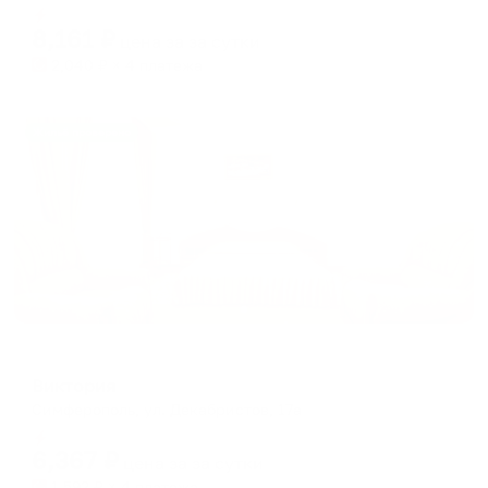
Мгновенное бронирование
changing
changing
8,161
₽
цена за
за сутки
dates.
dates.
2,040
₽ × 4 платежа
Жильё проверено
Отель
Виктория
Симферополь, ул. Декабристов, 17а
Мгновенное бронирование
6,367
₽
цена за
за сутки
1,592
₽ × 4 платежа