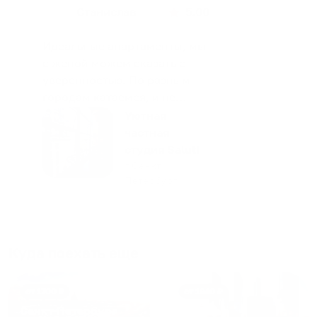
Станислав
5.00
Идеальные апартаменты, мы
с женой можем сказать с
уверенностью. По разным
городам катаемся, и не
только в России. Сервис на
Уютная
отличном уровне. Хозяин
частная
апартаментов доброй души
студия Salut!
человек, всегда можно
г Санкт-
Петербург
договориться, подскажет
что как и почему.
Рекомендуем на 100% и вам,
и друзьям и сами будем
приезжать еще...
Куда поехать еще
от
1700
₽
от
1940
₽
Санкт-Петербург
Москва