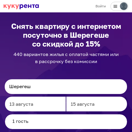
Войти
✕
Снять квартиру с интернетом
посуточно
в Шерегеше
со скидкой до 15%
440
вариантов
жилья с оплатой частями или
в рассрочку без комиссии
Navigate
Navigate
forward
backward
to
to