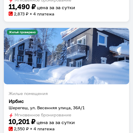
11,490
₽
цена за
за сутки
2,873
₽ × 4 платежа
Жильё проверено
Собери путешествие без сложностей
Сохраняй места, повторяй маршруты, находи
компанию и бронируй жильё в одном
приложении.
Жилые помещения
Ирбис
Установить приложение
Шерегеш, ул. Весенняя улица, 36А/1
Мгновенное бронирование
10,201
₽
цена за
за сутки
2,550
₽ × 4 платежа