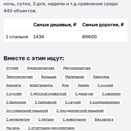
ночь, сутки, 3 дня, неделю и т.д сравнение среди
440
объектов
.
Самые дешевые, ₽
Самые дорогие, ₽
1 спальня
1434
89600
Вместе с этим ищут:
Студия
Однокомнатная
Двухкомнатная
Трехкомнатная
Большая
Маленькая
Квартира
Комната
Апартаменты
Дом
Номер
С кухней
С кухней
С детской кроваткой
С джакузи
С камином
С балконом
С парковкой
С сауной
С кондиционером
Со стиральной машиной
С посудомоечной машиной
С интернетом
С детьми
С животными
Без залога
На ночь
С отчетными документами