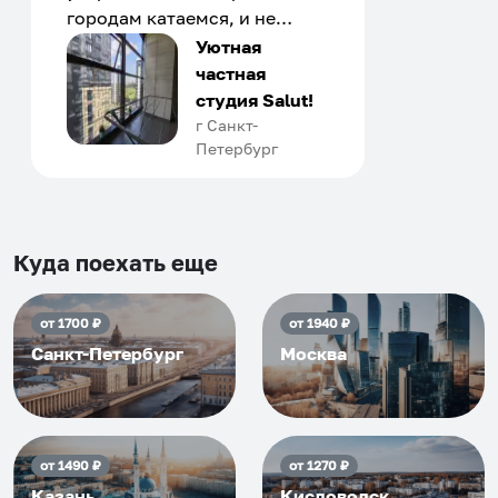
городам катаемся, и не
только в России. Сервис на
Уютная
отличном уровне. Хозяин
частная
апартаментов доброй души
студия Salut!
человек, всегда можно
г Санкт-
Петербург
договориться, подскажет
что как и почему.
Рекомендуем на 100% и вам,
и друзьям и сами будем
приезжать еще...
Куда поехать еще
от
1700
₽
от
1940
₽
Санкт-Петербург
Москва
от
1490
₽
от
1270
₽
Казань
Кисловодск