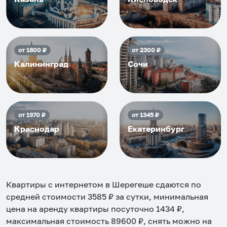
от
1800
₽
от
2300
₽
Калининград
Сочи
от
1970
₽
от
1345
₽
Краснодар
Екатеринбург
Квартиры с интернетом в Шерегеше
сдаются по
средней стоимости
3585
₽ за сутки, минимальная
цена на аренду квартиры посуточно
1434
₽,
максимальная стоимость
89600
₽, снять можно на