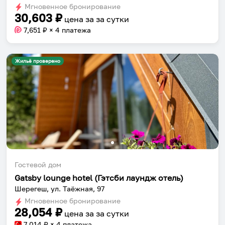
Мгновенное бронирование
changing
changing
30,603
₽
цена за
за сутки
dates.
dates.
7,651
₽ × 4 платежа
Жильё проверено
Гостевой дом
Gatsby lounge hotel (Гэтсби лаундж отель)
Шерегеш, ул. Таёжная, 97
Мгновенное бронирование
28,054
₽
цена за
за сутки
7,014
₽ × 4 платежа