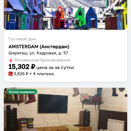
Гостевой дом
AMSTERDAM (Амстердам)
Шерегеш, ул. Кедровая, д. 57
Мгновенное бронирование
15,302
₽
цена за
за сутки
3,826
₽ × 4 платежа
Жильё проверено