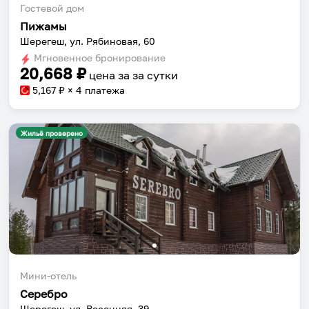
Гостевой дом
Пижамы
Шерегеш, ул. Рябиновая, 60
Мгновенное бронирование
20,668
₽
цена за
за сутки
5,167
₽ × 4 платежа
Жильё проверено
Мини-отель
Серебро
Шерегеш, ул. Весенняя, 39