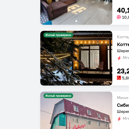
40,
10,
Жильё проверено
Котт
Котт
Шерег
Мгн
23,
5,8
Жильё проверено
Мини-
Сиби
Шерег
Мгн