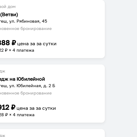
вой дом
 (Ветви)
еш, ул. Рябиновая, 45
овенное бронирование
888
₽
цена за
за сутки
22
₽ × 4 платежа
едж
едж на Юбилейной
еш, ул. Юбилейная, д. 2 Б
овенное бронирование
912
₽
цена за
за сутки
28
₽ × 4 платежа
едж