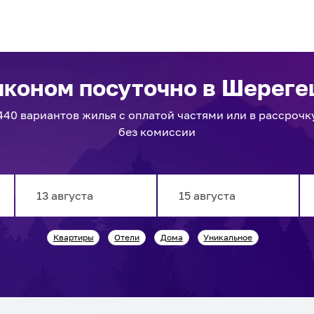
алконом посуточно
в Шереге
440
вариантов
жилья с оплатой частями или в рассрочк
без комиссии
Navigate
Navigate
Квартиры
Отели
Дома
Уникальное
forward
backward
to
to
interact
interact
with
with
the
the