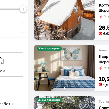
Котт
Шерег
Мгн
26,
6,6
Жильё проверено
Апарт
Квар
Шерег
Мгн
ом
Уникальное
10,
2,5
Жильё проверено
Госте
 работы
Cham