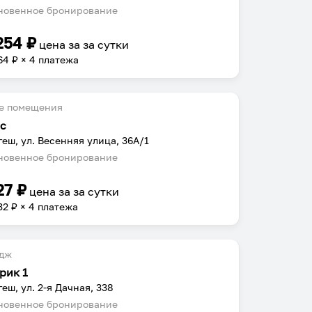
овенное бронирование
254
₽
цена за
за сутки
64
₽ × 4 платежа
е помещения
с
еш, ул. Весенняя улица, 36А/1
овенное бронирование
27
₽
цена за
за сутки
32
₽ × 4 платежа
едж
рик 1
еш, ул. 2-я Дачная, 338
овенное бронирование