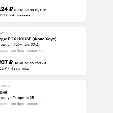
124
₽
цена за
за сутки
031
₽ × 4 платежа
едж
едж FOX HOUSE (Фокс Хаус)
еш, ул. Таёжная, 33к1
овенное бронирование
207
₽
цена за
за сутки
02
₽ × 4 платежа
отель
рия
еш, ул.Гагарина 2Б
овенное бронирование