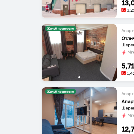
13,
3,2
Жильё проверено
Апарт
Отли
Шерег
Мгн
5,7
1,4
Жильё проверено
Апарт
Шерег
Мгн
12,