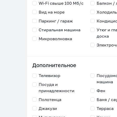
Wi-Fi свыше 100 Мб/с
Балкон /
Вид на море
Холодиль
Паркинг / гараж
Кондици
Стиральная машина
Утюг и гл
доска
Микроволновка
Электроч
Дополнительное
Телевизор
Посудом
машина
Посуда и
принадлежности
Фен
Полотенца
Баня / са
Джакузи
Терраса