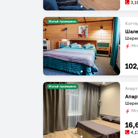
3,1
Жильё проверено
Котт
Шале
Шерег
Мгн
102
Жильё проверено
Апарт
Апар
Шерег
Мгн
16,
4,1