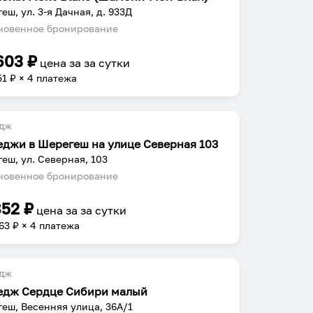
еш, ул. 3-я Дачная, д. 933Д
овенное бронирование
603
₽
цена за
за сутки
51
₽ × 4 платежа
едж
еджи в Шерегеш на улице Северная 103
еш, ул. Северная, 103
овенное бронирование
852
₽
цена за
за сутки
63
₽ × 4 платежа
едж
едж Сердце Сибири малый
еш, Весенняя улица, 36А/1