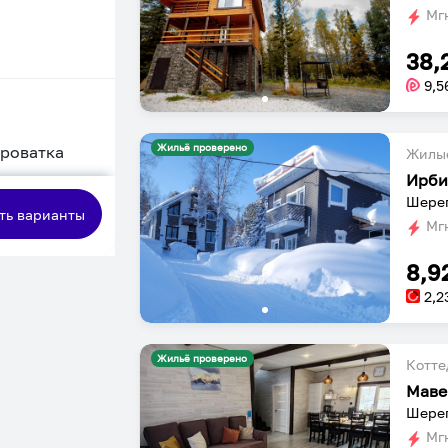
Мгн
38,
9,5
Жильё проверено
кроватка
Жилы
Ирби
сная
Шерег
ть варианты
Мгн
8,9
2,2
Жильё проверено
Котт
Маве
Шерег
Мгн