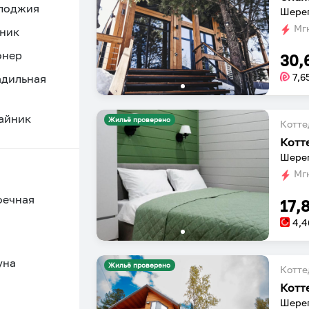
 лоджия
Шерег
Мгн
ник
онер
30,
7,6
адильная
айник
Жильё проверено
Котт
Котт
Шерег
Мгн
оечная
17,
4,4
уна
Жильё проверено
Котт
Котт
Шерег