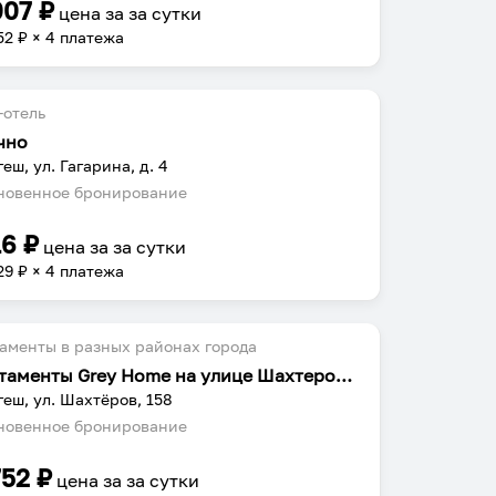
007
₽
цена за
за сутки
52
₽ × 4 платежа
-отель
чно
еш, ул. Гагарина, д. 4
овенное бронирование
16
₽
цена за
за сутки
29
₽ × 4 платежа
аменты в разных районах города
Апартаменты Grey Home на улице Шахтеров 158
еш, ул. Шахтёров, 158
овенное бронирование
752
₽
цена за
за сутки