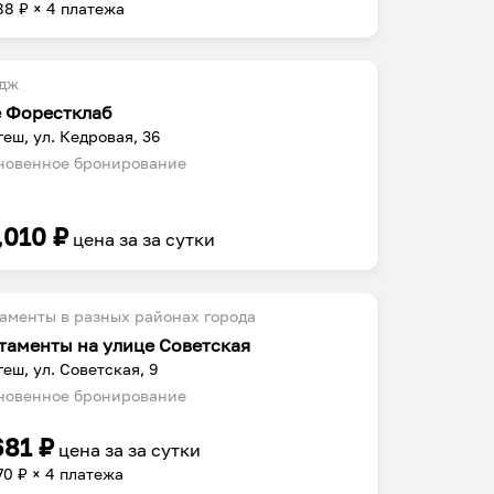
88
₽ × 4 платежа
едж
 Форестклаб
еш, ул. Кедровая, 36
овенное бронирование
,010
₽
цена за
за сутки
аменты в разных районах города
таменты на улице Советская
еш, ул. Советская, 9
овенное бронирование
681
₽
цена за
за сутки
70
₽ × 4 платежа