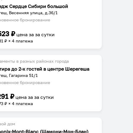
едж Сердце Сибири большой
еш, Весенняя улица, д.36/1
овенное бронирование
523
₽
цена за
за сутки
31
₽ × 4 платежа
аменты в разных районах города
тира до 2-х гостей в центре Шерегеша
еш, Гагарина 51/1
овенное бронирование
291
₽
цена за
за сутки
73
₽ × 4 платежа
вой дом
onix-Mont-Blanc (Шамони-Мон-Блан)