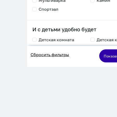
Мультиварка
Камин
Спортзал
И с детьми удобно будет
Детская комната
Детская 
Столик для
Двухъяру
Сбросить фильтры
кормления
кровать
Показа
Пеленальный стол
Игровая приставка