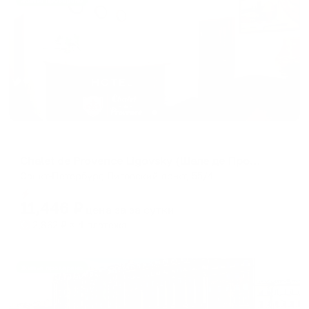
Жильё проверено
Мини-отель
Chalet de Provence Ligovsky (Шале де Прованс Лиговский)
Санкт-Петербург, Лиговский пр-кт, 55/4
Мгновенное бронирование
11,446
₽
цена за
за сутки
2,862
₽ × 4 платежа
Жильё проверено