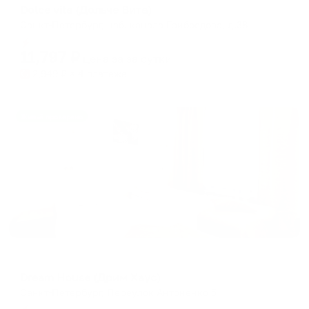
Dolce vita (Дольче Вита)
Санкт-Петербург, наб. канала Грибоедова, д.38
Мгновенное бронирование
11,797
₽
цена за
за сутки
2,949
₽ × 4 платежа
Жильё проверено
Мини-отель
Dream House (Дрим Хаус)
Санкт-Петербург, Переулок Антоненко 5
Мгновенное бронирование