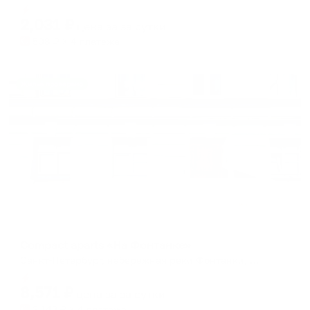
Мгновенное бронирование
changing
changing
2,031
₽
цена за
за сутки
dates.
dates.
508
₽ × 4 платежа
Жильё проверено
Апартаменты в разных районах города
Compact aparts «На Фонтанке»
Санкт-Петербург, набережная реки Фонтанки, 185
Мгновенное бронирование
8,571
₽
цена за
за сутки
2,143
₽ × 4 платежа