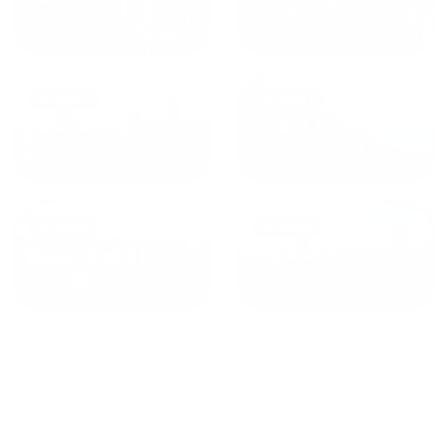
от
1800
₽
от
2300
₽
Калининград
Сочи
от
1970
₽
от
1345
₽
Краснодар
Екатеринбург
Квартиры студии в Санкт-Петербурге
сдаются по
средней стоимости
3675
₽ за сутки, минимальная
цена на аренду квартиры посуточно
1470
₽,
максимальная стоимость
28552
₽, снять можно на