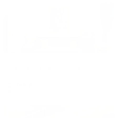
Жильё проверено
Апартаменты в разных районах города
D Apartments (Д Апартменс) на улице Лиговском проспекте
Санкт-Петербург, Лиговский проспект, 44
Мгновенное бронирование
22,018
₽
цена за
за сутки
5,505
₽ × 4 платежа
Жильё проверено