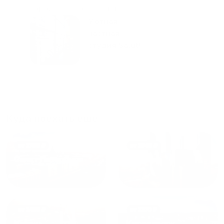
городам катаемся, и не
только в России. Сервис на
Уютная
отличном уровне. Хозяин
частная
апартаментов доброй души
студия Salut!
человек, всегда можно
г Санкт-
Петербург
договориться, подскажет
что как и почему.
Рекомендуем на 100% и вам,
и друзьям и сами будем
приезжать еще...
Куда поехать еще
от
1700
₽
от
1940
₽
Санкт-Петербург
Москва
от
1490
₽
от
1270
₽
Казань
Кисловодск