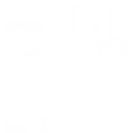
Жильё проверено
Апартаменты в разных районах города
D Apartments (Д Апартменс) на Невском проспекте 78
Санкт-Петербург, пр-кт Невский, 78
Мгновенное бронирование
20,751
₽
цена за
за сутки
5,188
₽ × 4 платежа
Жильё проверено