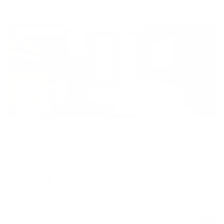
Жильё проверено
Мини-отель
BookCase Hotel&Hostel (Буккейс Отель&Хостел)
Санкт-Петербург, ул. Верейская 1/62В
Мгновенное бронирование
2,129
₽
цена за
за сутки
532
₽ × 4 платежа