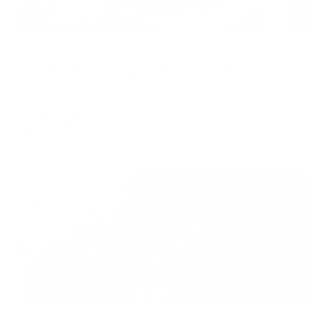
Апартаменты в разных районах города
D Apartments (Д Апартменс) на улице Гороховая
Санкт-Петербург, ул. Гороховая, д. 4
Мгновенное бронирование
26,514
₽
цена за
за сутки
6,629
₽ × 4 платежа
Жильё проверено