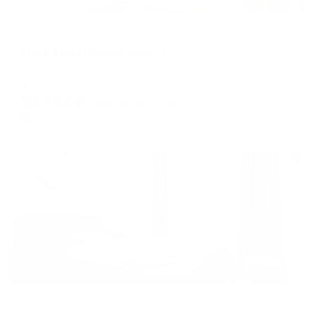
Меблированные комнаты
Flora Apart (Флора Апарт)
Санкт-Петербург, пер. Кузнечный, 19-21
Мгновенное бронирование
13,442
₽
цена за
за сутки
3,361
₽ × 4 платежа
Жильё проверено
Мини-отель