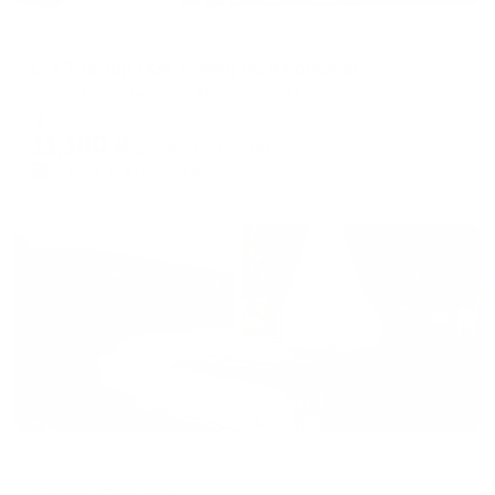
Апартаменты в разных районах города
C.A.T Group (Кэт групп) на Ижорской
Санкт-Петербург, ул. Ижорская, 11
Мгновенное бронирование
11,100
₽
цена за
за сутки
2,775
₽ × 4 платежа
Жильё проверено
Меблированные комнаты