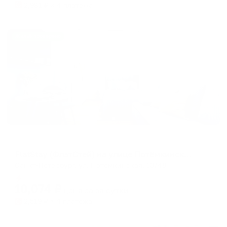
2,981
₽ × 4 платежа
Жильё проверено
Апартаменты в разных районах города
FlatStay (ФлэтСтей) на улице Потёмкинская 13/48
Санкт-Петербург, ул. Потемкинская, 13/48
Мгновенное бронирование
10,074
₽
цена за
за сутки
2,519
₽ × 4 платежа