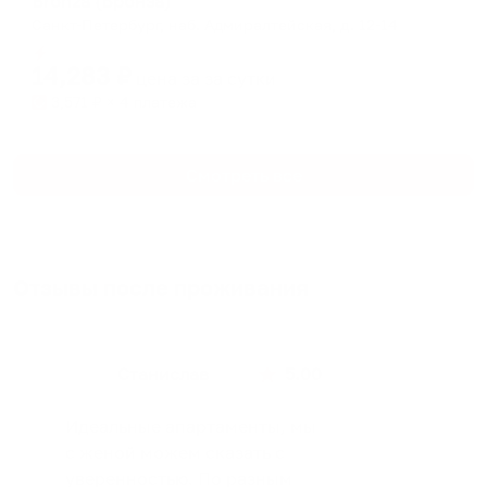
Bronza (Бронза)
Санкт-Петербург, наб. Адмиралтейская, д. 12-14
Мгновенное бронирование
14,283
₽
цена за
за сутки
3,571
₽ × 4 платежа
Смотреть все
Отзывы после проживания
Станислав
5.00
Идеальные апартаменты, мы
с женой можем сказать с
уверенностью. По разным