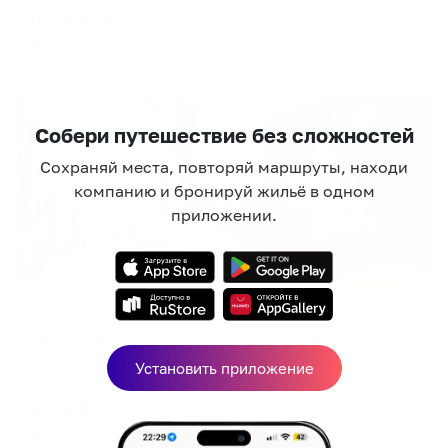
9,564
₽
цена за
за сутки
2,391
₽ × 4 платежа
Жильё проверено
Собери путешествие без сложностей
Сохраняй места, повторяй маршруты, находи
компанию и бронируй жильё в одном
приложении.
Апартаменты в разных районах города
FlatStay (ФлэтСтей) на 17-ой линии Васильевского острова 42В
Санкт-Петербург, 17-я линия Васильевского острова, 42В
Установить приложение
Мгновенное бронирование
15,047
₽
цена за
за сутки
3,762
₽ × 4 платежа