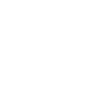
ночь, сутки, 3 дня, неделю и т.д сравнение среди
9470
объектов
.
Самые дешевые, ₽
Самые дорогие, ₽
1 спальня
1470
28552
Вместе с этим ищут:
Студия
Однокомнатная
Двухкомнатная
Трехкомнатная
Большая
Маленькая
Квартира
Комната
Апартаменты
Дом
Номер
С кухней
С кухней
С детской кроваткой
С джакузи
С камином
С балконом
С парковкой
С сауной
С кондиционером
Со стиральной машиной
С посудомоечной машиной
С интернетом
С детьми
С животными
Без залога
На ночь
С отчетными документами