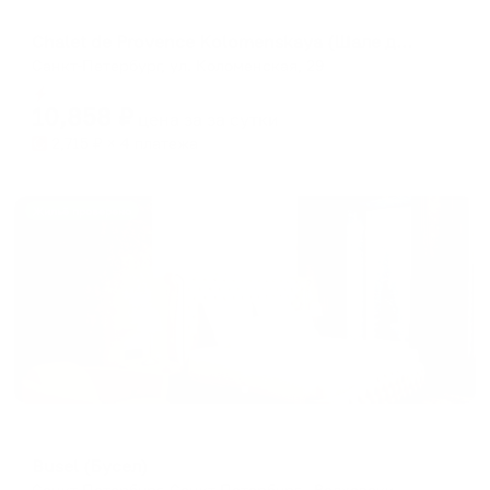
Мини-отель
Chalet de Provence Kolomenskaya (Шале де Прованс Коломенская)
Санкт-Петербург, ул. Коломенская, 29
Мгновенное бронирование
10,858
₽
цена за
за сутки
2,715
₽ × 4 платежа
Жильё проверено
Мини-отель
Busel (Бусел)
Санкт-Петербург, Санкт-Петербург , Волховский переулок, д. 4