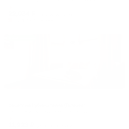
Мгновенное бронирование
22,034
₽
цена за
за сутки
5,509
₽ × 4 платежа
Жильё проверено
Мини-отель
Gallery на Рубинштейна (Галерея)
Санкт-Петербург, ул. Рубинштейна, д. 25
Мгновенное бронирование
11,923
₽
цена за
за сутки