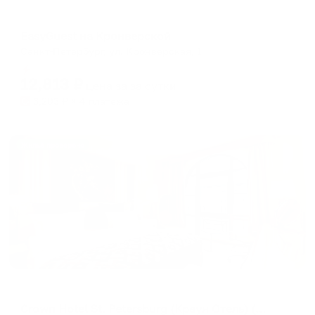
Апартаменты в разных районах города
EasyGuest на Кронверской
Санкт-Петербург, ул. Кронверская, 1
Мгновенное бронирование
12,813
₽
цена за
за сутки
3,203
₽ × 4 платежа
Жильё проверено
Отель
Crown Hotel St. Petersburg (Краун Отель) (бывш. Crowne Plaza)