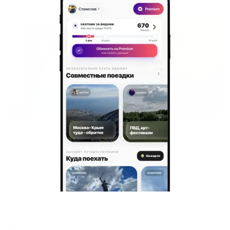
Жильё проверено
Меблированные комнаты
Fjordic near Summer Garden (Фьордик у Летнего сада)
Санкт-Петербург, Гангутская ул, 6
Мгновенное бронирование
8,967
₽
цена за
за сутки
2,242
₽ × 4 платежа
Жильё проверено