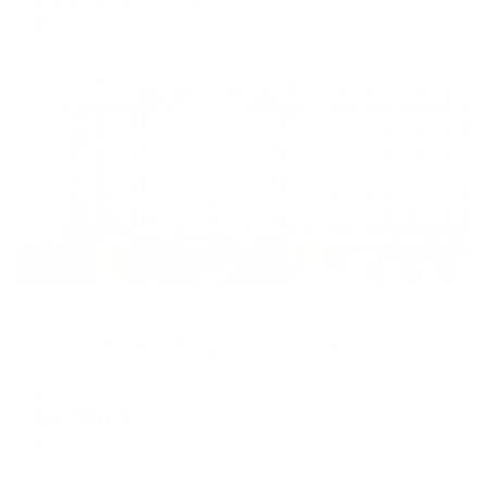
цена за
за сутки
6,068
₽ × 4 платежа
Жильё проверено
Отель
Cort Inn St-Petersburg Hotel & Conference center (ex. Courtyard by Marriott St-Petersburg Center Hotel) (Корт Инн Санкт-Петербург)
Санкт-Петербург, Канонерская, 33/наб.канала Грибоедова, 166
Мгновенное бронирование
20,780
₽
цена за
за сутки
5,195
₽ × 4 платежа