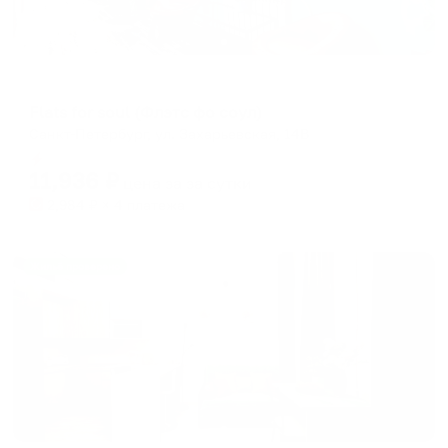
Меблированные комнаты
Flats for soul (Флэтс фо соул)
Санкт-Петербург, ул. Захарьевская, 14B
Мгновенное бронирование
11,936
₽
цена за
за сутки
2,984
₽ × 4 платежа
Жильё проверено