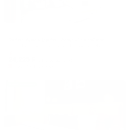
Апартаменты в разных районах города
DeRent Aparts (ДеРент Апартс) на набережной канала Грибоедова 42
Санкт-Петербург, наб. канала Грибоедова, 42
Мгновенное бронирование
24,225
₽
цена за
за сутки
6,056
₽ × 4 платежа
Жильё проверено