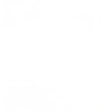
Апарт-отель
Dionis Art Apartments (Дионис Арт Апартментс)
Санкт-Петербург, ул. 2 советская 4б
Мгновенное бронирование
26,778
₽
цена за
за сутки
6,695
₽ × 4 платежа
Жильё проверено