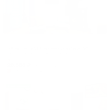
Апартаменты в разных районах города
D Apartments (Д Апартменс) на улице Рубинштейна
Санкт-Петербург, ул. Рубинштейна, д. 26
Мгновенное бронирование
28,588
₽
цена за
за сутки
7,147
₽ × 4 платежа
Жильё проверено