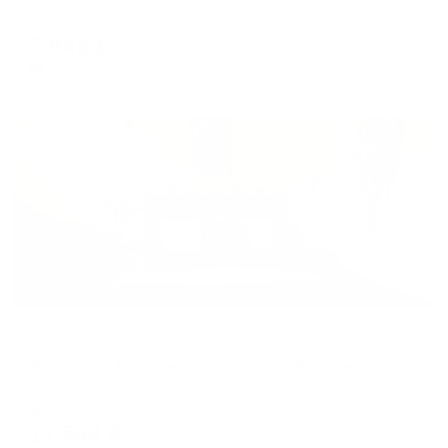
Мгновенное бронирование
7,842
₽
цена за
за сутки
1,961
₽ × 4 платежа
Жильё проверено
Апартаменты в разных районах города
Art-Home (Арт-Хом) на 3-й линии Васильевского острова
Санкт-Петербург, 3-я линия Васильевского острова, 14
Мгновенное бронирование
13,588
₽
цена за
за сутки