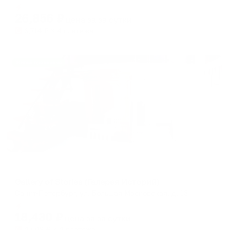
Мгновенное бронирование
changing
changing
26,856
₽
цена за
за сутки
dates.
dates.
6,714
₽ × 4 платежа
Жильё проверено
Апартаменты в разных районах города
Gallery of Stories (Галерея Историй)
Санкт-Петербург, ул. Большая Московская, д. 13
Мгновенное бронирование
18,430
₽
цена за
за сутки
4,608
₽ × 4 платежа