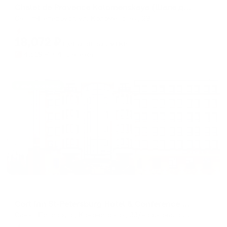
Chalet de Provence Kolomenskaya (Шале де Прованс Коломенская)
Санкт-Петербург, ул. Коломенская, 29
Мгновенное бронирование
18,072
₽
цена за
за сутки
4,518
₽ × 4 платежа
Жильё проверено
Отель
Cort Inn St-Petersburg Hotel & Conference center (ex. Courtyard by Marriott St-Petersburg Center Hotel) (Корт Инн Санкт-Петербург)
Санкт-Петербург, Канонерская, 33/наб.канала Грибоедова, 166
Мгновенное бронирование