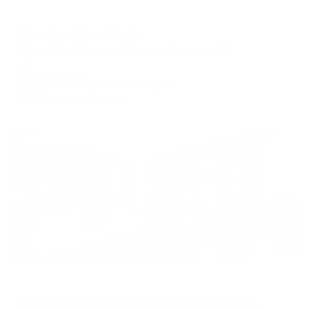
Гостевой дом
Casa Leto (Каса Лето)
Санкт-Петербург, ул. Большая Морская, 34
Мгновенное бронирование
27,850
₽
цена за
за сутки
6,963
₽ × 4 платежа
Жильё проверено
Отель
Crown Hotel St. Petersburg (Краун Отель) (бывш. Crowne Plaza)