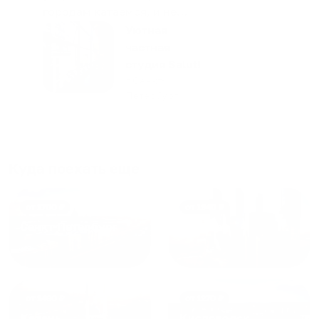
городам катаемся, и не
только в России. Сервис на
Уютная
отличном уровне. Хозяин
частная
апартаментов доброй души
студия Salut!
человек, всегда можно
г Санкт-
Петербург
договориться, подскажет
что как и почему.
Рекомендуем на 100% и вам,
и друзьям и сами будем
приезжать еще...
Куда поехать еще
от
1700
₽
от
1940
₽
Санкт-Петербург
Москва
от
1490
₽
от
1270
₽
Казань
Кисловодск