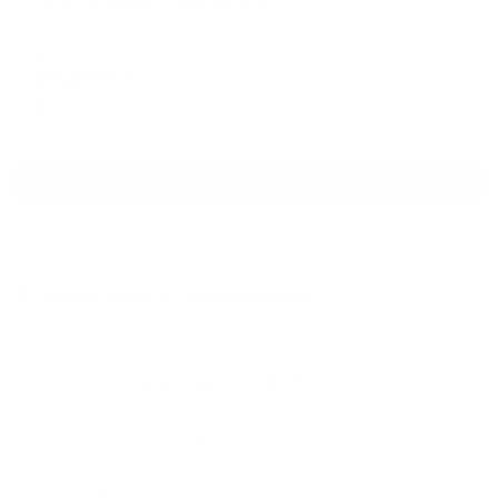
1912 на Малой Пушкарской
Санкт-Петербург, ул. Малая Пушкарская, 30
Мгновенное бронирование
14,264
₽
цена за
за сутки
3,566
₽ × 4 платежа
Смотреть все
Отзывы после проживания
Станислав
5.00
Идеальные апартаменты, мы
с женой можем сказать с
уверенностью. По разным