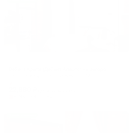
Жильё проверено
Апартаменты в разных районах города
DeRent Aparts (ДеРент Апартс) на Загородном 12
Санкт-Петербург, пр-кт Загородный, 12
Мгновенное бронирование
22,990
₽
цена за
за сутки
5,748
₽ × 4 платежа
Жильё проверено