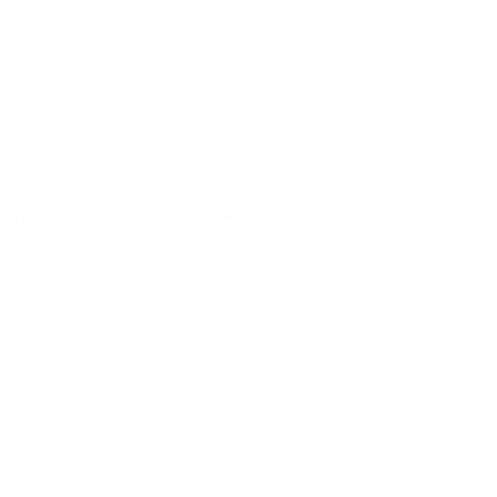
ночь, сутки, 3 дня, неделю и т.д сравнение среди
4080
объектов
.
Самые дешевые, ₽
Самые дорогие, ₽
1 спальня
3944
67917
Вместе с этим ищут:
Студия
Однокомнатная
Двухкомнатная
Трехкомнатная
Большая
Маленькая
Квартира
Комната
Апартаменты
Дом
Номер
С кухней
С кухней
С детской кроваткой
С джакузи
С камином
С балконом
С парковкой
С сауной
С кондиционером
Со стиральной машиной
С посудомоечной машиной
С интернетом
С детьми
С животными
Без залога
На ночь
С отчетными документами