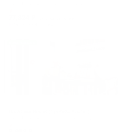
Санкт-Петербург, Лиговский проспект 61
Мгновенное бронирование
77,324
₽
цена за
за сутки
19,331
₽ × 4 платежа
Жильё проверено
Хостел
BookCase Hostel (БукКейс Хостел)
Санкт-Петербург, пр-кт Чернышевского,17
Мгновенное бронирование
8,953
₽