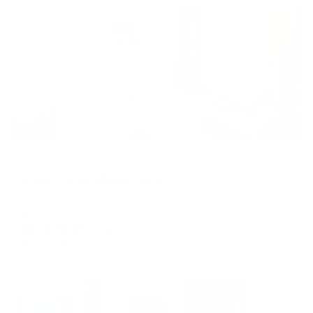
Жильё проверено
Мини-отель
Dream House (Дрим Хаус)
Санкт-Петербург, Переулок Антоненко 5
Мгновенное бронирование
11,476
₽
цена за
за сутки
2,869
₽ × 4 платежа
Жильё проверено