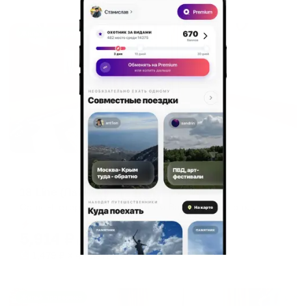
Жильё проверено
Мини-отель
18 Line (Лайн)
Санкт-Петербург, ул. 18 линия Васильевского острова, 11
Мгновенное бронирование
5,914
₽
цена за
за сутки
1,479
₽ × 4 платежа
Жильё проверено