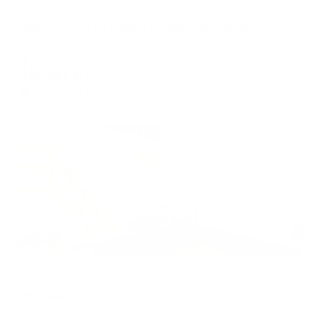
Меблированные комнаты
Apart-Rooms by Neva 3 (Апарт-Румс на Неве)
Санкт-Петербург, Блохина, 20
Мгновенное бронирование
13,347
₽
цена за
за сутки
3,337
₽ × 4 платежа
Жильё проверено
Меблированные комнаты
15 комнат
Санкт-Петербург, ул.Марата, д.26/11