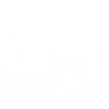
Апарт-отель
Apart-Rooms on Petrogradka (Апарт-Румс Петроградка)
Санкт-Петербург, ул. Блохина, д. 20
Мгновенное бронирование
12,901
₽
цена за
за сутки
3,225
₽ × 4 платежа
Жильё проверено
Апартаменты в разных районах города