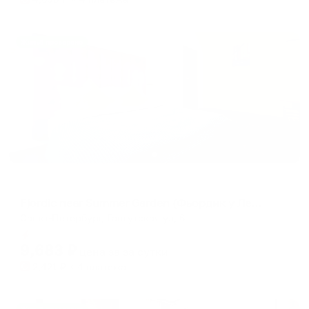
Жильё проверено
Меблированные комнаты
Fjordic near Summer Garden (Фьордик у Летнего сада)
Санкт-Петербург, Гангутская ул, 6
Мгновенное бронирование
9,683
₽
цена за
за сутки
2,421
₽ × 4 платежа