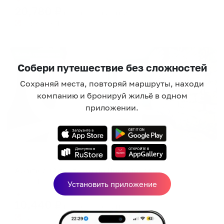
20,780
₽
цена за
за сутки
5,195
₽ × 4 платежа
Жильё проверено
Собери путешествие без сложностей
Сохраняй места, повторяй маршруты, находи
компанию и бронируй жильё в одном
приложении.
Апартаменты в разных районах города
Apartico (Апартико) на Ломоносова
Санкт-Петербург, ул. Ломоносова, 20
Установить приложение
Мгновенное бронирование
10,440
₽
цена за
за сутки
2,610
₽ × 4 платежа