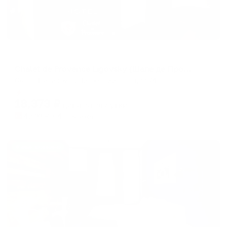
Мини-отель
Chalet de Provence Ligovsky (Шале де Прованс Лиговский)
Санкт-Петербург, Лиговский пр-кт, 55/4
Мгновенное бронирование
18,373
₽
цена за
за сутки
4,593
₽ × 4 платежа
Жильё проверено