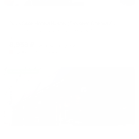
Мини-отель
BookCase Hotel&Hostel (Буккейс Отель&Хостел)
Санкт-Петербург, ул. Верейская 1/62В
Мгновенное бронирование
8,953
₽
цена за
за сутки
2,238
₽ × 4 платежа
Жильё проверено
Мини-отель