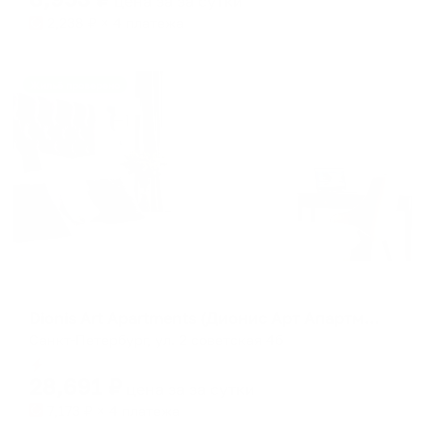
цена за
за сутки
2,238
₽ × 4 платежа
Жильё проверено
Апарт-отель
Dionis Art Apartments (Дионис Арт Апартментс)
Санкт-Петербург, ул. 2 советская 4б
Мгновенное бронирование
28,691
₽
цена за
за сутки
7,173
₽ × 4 платежа