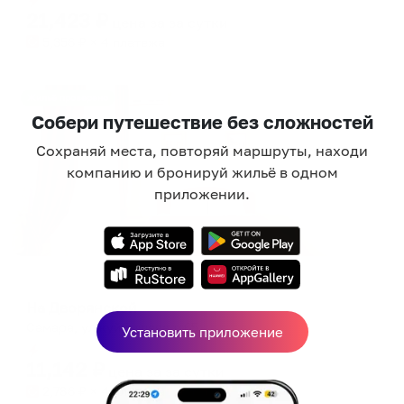
21,423
₽
цена за
за сутки
5,356
₽ × 4 платежа
Жильё проверено
Собери путешествие без сложностей
Сохраняй места, повторяй маршруты, находи
компанию и бронируй жильё в одном
приложении.
Мини-отель
На Дворянской
Самара, ул куйбышева д 65
Установить приложение
Мгновенное бронирование
11,142
₽
цена за
за сутки
2,786
₽ × 4 платежа