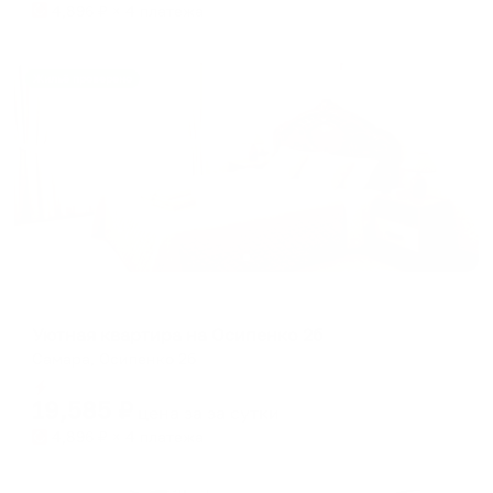
4,896
₽ × 4 платежа
Жильё проверено
Апартаменты в разных районах города
Уютная квартира на Осипенко 2б
Самара, Осипенко 2б
Мгновенное бронирование
19,585
₽
цена за
за сутки
4,896
₽ × 4 платежа