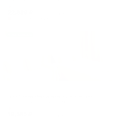
Мгновенное бронирование
22,889
₽
цена за
за сутки
5,722
₽ × 4 платежа
Жильё проверено
Апартаменты в разных районах города
Просторная квартира на Волжском проспекте 39
Самара, волжский проспект 39
Мгновенное бронирование
19,585
₽
цена за
за сутки