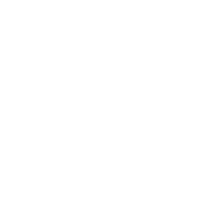
Апартаменты в разных районах города
Уютная квартира в центре города на Невской 5
Самара, Невская 5
Мгновенное бронирование
12,241
₽
цена за
за сутки
3,060
₽ × 4 платежа
Жильё проверено
Апартаменты в разных районах города
Студия в Центре города около Набережной реки Волга