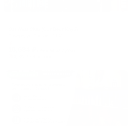
Отель
Ost West Club (Ост Вест Клуб)
Самара, ул. Садовая, 210А
Мгновенное бронирование
15,684
₽
цена за
за сутки
3,921
₽ × 4 платежа
Жильё проверено