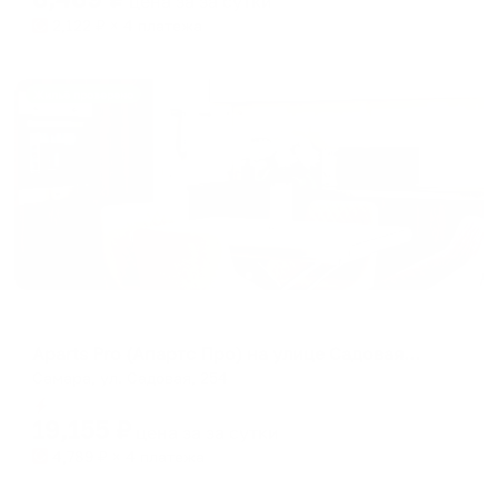
цена за
за сутки
2,122
₽ × 4 платежа
Жильё проверено
Апартаменты в разных районах города
Aparts Pro (Апартс Про) на улице Садовая 254
Самара, ул. Садовая, 254
Мгновенное бронирование
19,155
₽
цена за
за сутки
4,789
₽ × 4 платежа