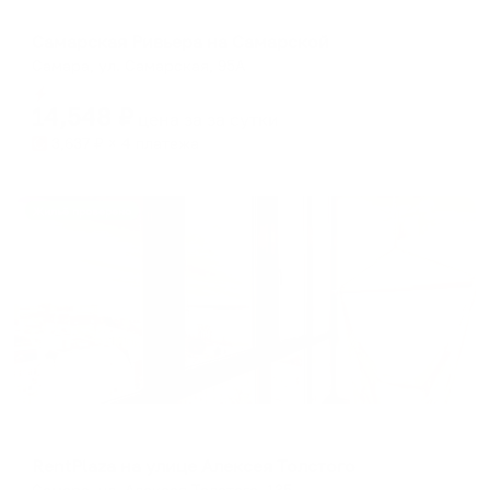
Мини-отель
Самарская Ривьера на Самарской
Самара, ул. Самарская, 95А
Мгновенное бронирование
14,548
₽
цена за
за сутки
3,637
₽ × 4 платежа
Жильё проверено
Апартаменты в разных районах города
RentPlaza на улице Алексея Толстого
Самара, ул. Алексея Толстого, 135