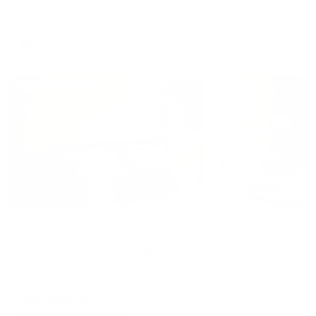
Мгновенное бронирование
changing
changing
11,121
₽
цена за
за сутки
dates.
dates.
2,780
₽ × 4 платежа
Жильё проверено
Апартаменты в разных районах города
Огромная видовая квартире в центре Самары до 10 гостей
Самара, Садовая 176
Мгновенное бронирование
34,269
₽
цена за
за сутки
8,567
₽ × 4 платежа