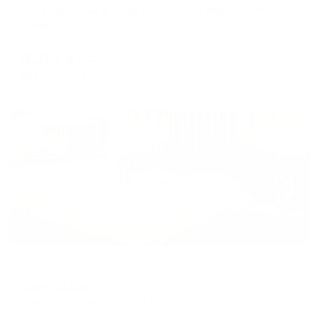
Бест Сити (Best City) (бывш. Ост Вест Сити)
Самара, ул. Осипенко, 3
Мгновенное бронирование
8,751
₽
цена за
за сутки
2,188
₽ × 4 платежа
Жильё проверено
Отель
Граф Орлов
Самара, ул. Куйбышева, 88
Мгновенное бронирование