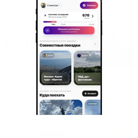
Жильё проверено
Отель
Samara Lux (Самара Люкс)
Самара, ул. Чкалова, 90
Мгновенное бронирование
9,181
₽
цена за
за сутки
2,295
₽ × 4 платежа
Жильё проверено