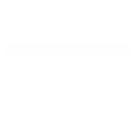
Дом Сивре
Самара, ул. Степана Разина, 128
Мгновенное бронирование
17,905
₽
цена за
за сутки
4,476
₽ × 4 платежа
Смотреть все
Отзывы после проживания
Станислав
5.00
Идеальные апартаменты, мы
с женой можем сказать с
уверенностью. По разным