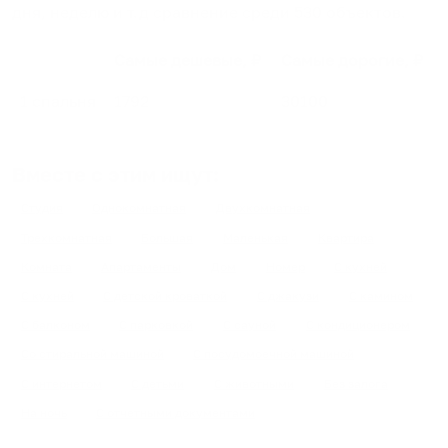
дня, неделю и т.д сравнение среди
530
объектов
.
Самые дешевые, ₽
Самые дорогие, ₽
1 спальня
1792
30100
Вместе с этим ищут:
Студия
Однокомнатная
Двухкомнатная
Трехкомнатная
Большая
Маленькая
Квартира
Комната
Апартаменты
Дом
Номер
С кухней
С кухней
С детской кроваткой
С джакузи
С камином
С балконом
С парковкой
С сауной
С кондиционером
Со стиральной машиной
С посудомоечной машиной
С интернетом
С детьми
С животными
Без залога
На ночь
С отчетными документами