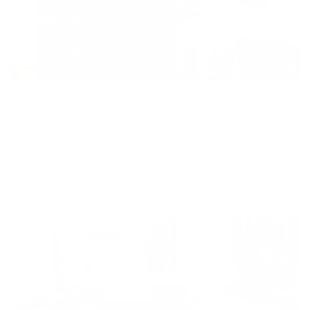
Отель
HolidayHall Samara (ХолидейХолл Самара) (бывш. Holiday Inn Samara)
Самара, ул. Алексея Толстого, 99
Мгновенное бронирование
24,929
₽
цена за
за сутки
6,232
₽ × 4 платежа
Жильё проверено