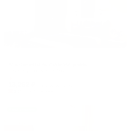
Апартаменты в разных районах города
Апартаменты на улице Мичурина
Самара, ул. Мичурина, 15В
Мгновенное бронирование
13,262
₽
цена за
за сутки
3,316
₽ × 4 платежа
Жильё проверено