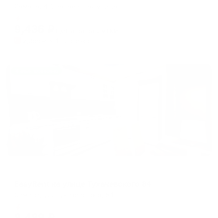
Самара, 47, Чапаевская улица
Мгновенное бронирование
9,436
₽
цена за
за сутки
2,359
₽ × 4 платежа
Жильё проверено
Апартаменты в разных районах города
EasyRent на улице Тухачевского 84
Самара, ул. Тухачевского, 84
Мгновенное бронирование
8,489
₽