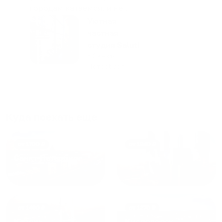
городам катаемся, и не
только в России. Сервис на
Уютная
отличном уровне. Хозяин
частная
апартаментов доброй души
студия Salut!
человек, всегда можно
г Санкт-
Петербург
договориться, подскажет
что как и почему.
Рекомендуем на 100% и вам,
и друзьям и сами будем
приезжать еще...
Куда поехать еще
от
1700
₽
от
1940
₽
Санкт-Петербург
Москва
от
1490
₽
от
1270
₽
Казань
Кисловодск