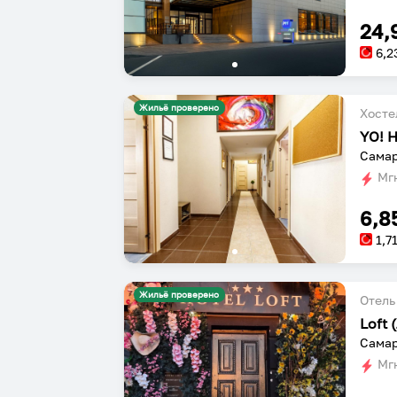
24,
6,2
Жильё проверено
Хосте
YO! H
Самар
Мгн
6,8
1,7
Жильё проверено
Отель
Loft 
Самар
Мгн