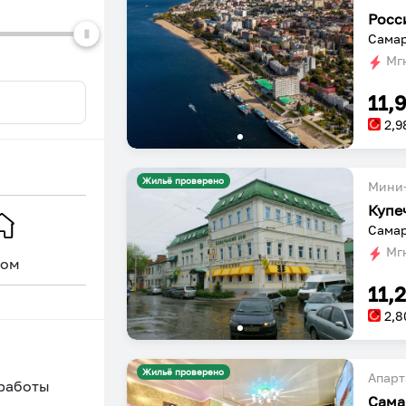
Росс
Самар
Мгн
11,
2,9
Жильё проверено
Мини-
Купе
Самар
Мгн
ом
Уникальное
11,
2,8
Жильё проверено
Апарт
 работы