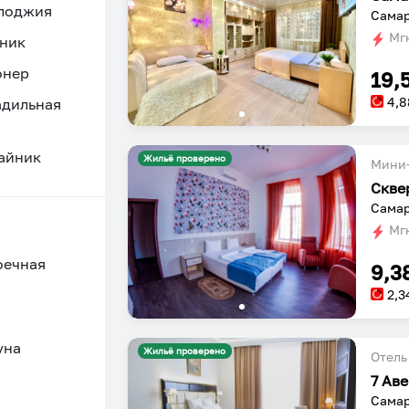
 лоджия
Самар
Мгн
ник
онер
19,
4,
адильная
айник
Жильё проверено
Мини-
Скве
Самар
Мгн
оечная
9,3
2,3
уна
Жильё проверено
Отель
7 Ав
Самар