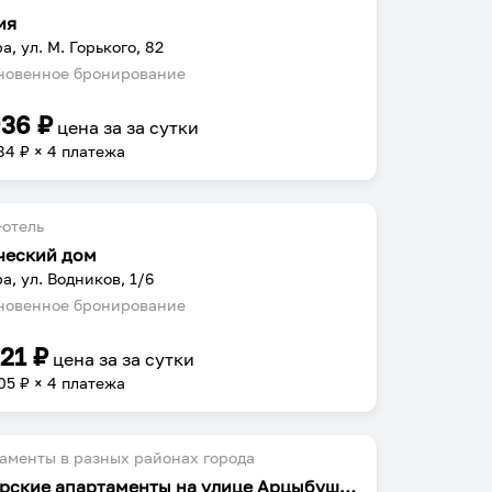
ия
а, ул. М. Горького, 82
овенное бронирование
936
₽
цена за
за сутки
84
₽ × 4 платежа
отель
ческий дом
а, ул. Водников, 1/6
овенное бронирование
221
₽
цена за
за сутки
05
₽ × 4 платежа
аменты в разных районах города
Самарские апартаменты на улице Арцыбушевская