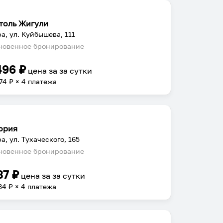
толь Жигули
а, ул. Куйбышева, 111
овенное бронирование
496
₽
цена за
за сутки
74
₽ × 4 платежа
ория
а, ул. Тухаческого, 165
овенное бронирование
37
₽
цена за
за сутки
34
₽ × 4 платежа