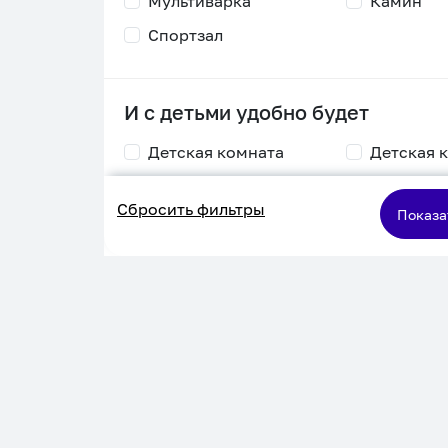
Мультиварка
Камин
Спортзал
И с детьми удобно будет
Детская комната
Детская 
Столик для
Двухъяру
Сбросить фильтры
кормления
кровать
Показа
Пеленальный стол
Игровая приставка