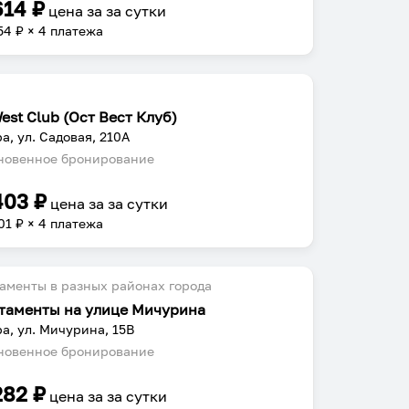
614
₽
цена за
за сутки
54
₽ × 4 платежа
est Club (Ост Вест Клуб)
а, ул. Садовая, 210А
овенное бронирование
403
₽
цена за
за сутки
01
₽ × 4 платежа
аменты в разных районах города
таменты на улице Мичурина
а, ул. Мичурина, 15В
овенное бронирование
282
₽
цена за
за сутки