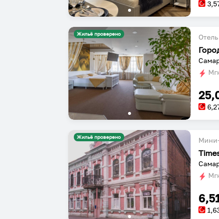
3,5
Жильё проверено
Отель
Горо
Самар
Мгн
25,
6,2
Жильё проверено
Мини-
Time
Самар
Мгн
6,5
1,6