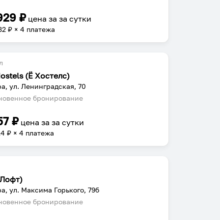
929
₽
цена за
за сутки
32
₽ × 4 платежа
л
ostels (Ё Хостелс)
а, ул. Ленинградская, 70
овенное бронирование
57
₽
цена за
за сутки
14
₽ × 4 платежа
(Лофт)
а, ул. Максима Горького, 79б
овенное бронирование