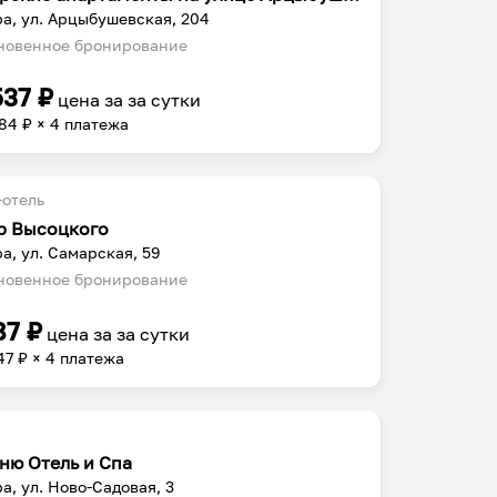
а, ул. Арцыбушевская, 204
овенное бронирование
537
₽
цена за
за сутки
884
₽ × 4 платежа
отель
р Высоцкого
а, ул. Самарская, 59
овенное бронирование
87
₽
цена за
за сутки
47
₽ × 4 платежа
еню Отель и Спа
а, ул. Ново-Садовая, 3