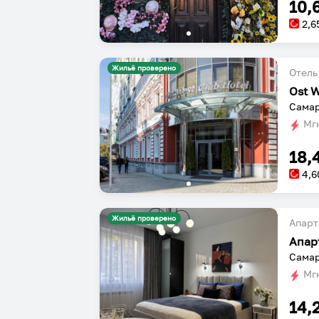
10,
2,6
Жильё проверено
Отель
Ost W
Самар
Мгн
18,
4,6
Жильё проверено
Апарт
Апар
Самар
Мгн
14,