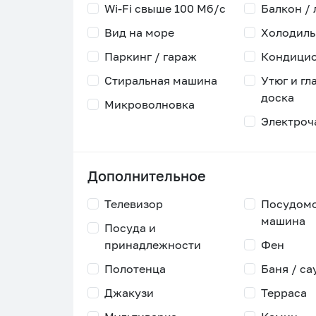
Wi-Fi свыше 100 Мб/с
Балкон /
Вид на море
Холодиль
Паркинг / гараж
Кондици
Стиральная машина
Утюг и гл
доска
Микроволновка
Электроч
Дополнительное
Телевизор
Посудом
машина
Посуда и
принадлежности
Фен
Полотенца
Баня / са
Джакузи
Терраса