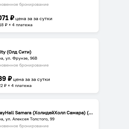
овенное бронирование
071
₽
цена за
за сутки
18
₽ × 4 платежа
ity (Олд Сити)
а, ул. Фрунзе, 96В
овенное бронирование
89
₽
цена за
за сутки
22
₽ × 4 платежа
HolidayHall Samara (ХолидейХолл Самара) (бывш. Holiday Inn Samara)
а, ул. Алексея Толстого, 99
овенное бронирование