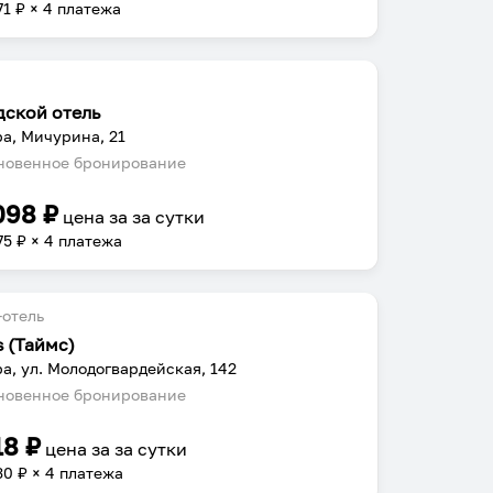
71
₽ × 4 платежа
дской отель
а, Мичурина, 21
овенное бронирование
098
₽
цена за
за сутки
75
₽ × 4 платежа
отель
s (Таймс)
а, ул. Молодогвардейская, 142
овенное бронирование
18
₽
цена за
за сутки
30
₽ × 4 платежа