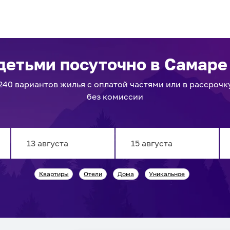
 детьми посуточно
в Самаре
240
вариантов
жилья с оплатой частями или в рассрочк
без комиссии
Navigate
Navigate
Квартиры
Отели
Дома
Уникальное
forward
backward
to
to
interact
interact
with
with
the
the