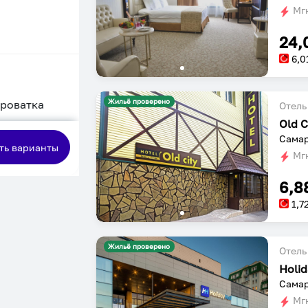
Мгн
24,
6,0
Жильё проверено
кроватка
Отель
Old C
сная
Самар
ть варианты
Мгн
6,8
1,7
Жильё проверено
Отель
Самар
Мгн