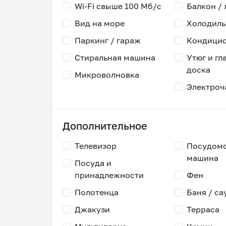
Wi-Fi свыше 100 Мб/с
Балкон /
Вид на море
Холодиль
Паркинг / гараж
Кондици
Стиральная машина
Утюг и гл
доска
Микроволновка
Электроч
Дополнительное
Телевизор
Посудом
машина
Посуда и
принадлежности
Фен
Полотенца
Баня / са
Джакузи
Терраса