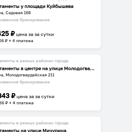
таменты у площади Куйбышева
а, Садовая 168
овенное бронирование
425
₽
цена за
за сутки
06
₽ × 4 платежа
аменты в разных районах города
Апартаменты в центре на улице Молодогвардейская 211
а, Молодогвардейская 211
овенное бронирование
343
₽
цена за
за сутки
86
₽ × 4 платежа
аменты в разных районах города
таменты на улице Мичурина