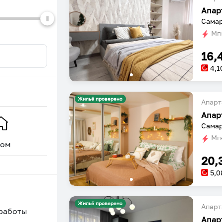
dates.
dates.
Апар
Самар
Мгн
16,
4,1
Жильё проверено
Апарт
Самар
Мгн
ом
Уникальное
20,
5,0
Жильё проверено
Апарт
 работы
Апар