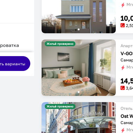
Мгн
10,
2,5
Жильё проверено
кроватка
Апарт
V-GO
сная
Самар
ть варианты
Мгн
14,
3,6
Жильё проверено
Отель
Ost W
Самар
Мгн