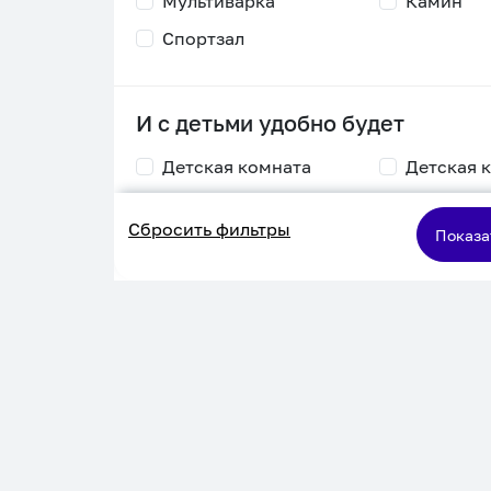
Мультиварка
Камин
Спортзал
И с детьми удобно будет
Детская комната
Детская 
Столик для
Двухъяру
Сбросить фильтры
кормления
кровать
Показа
Пеленальный стол
Игровая приставка