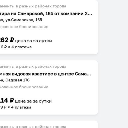
аменты в разных районах города
Квартира на Самарской, 165 от компании Хоум Отель Самара
а, ул.Самарская, 165
овенное бронирование
262
₽
цена за
за сутки
16
₽ × 4 платежа
аменты в разных районах города
Огромная видовая квартире в центре Самары до 10 гостей
а, Садовая 176
овенное бронирование
114
₽
цена за
за сутки
79
₽ × 4 платежа
аменты в разных районах города