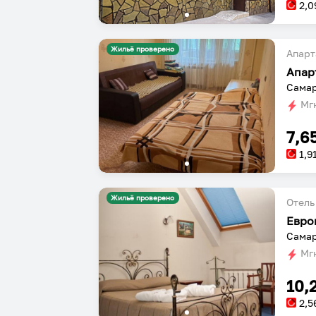
2,0
Жильё проверено
Апарт
Апар
Самар
Мгн
7,6
1,9
Жильё проверено
Отель
Евро
Самар
Мгн
10,
2,5