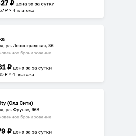
827
₽
цена за
за сутки
57
₽ × 4 платежа
ка
а, ул. Ленинградская, 86
овенное бронирование
61
₽
цена за
за сутки
15
₽ × 4 платежа
ity (Олд Сити)
а, ул. Фрунзе, 96В
овенное бронирование
79
₽
цена за
за сутки