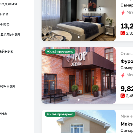
 лоджия
Самар
Мгн
ник
онер
13,
3,3
адильная
айник
Жильё проверено
Отель
Фур
Самар
Мгн
оечная
9,8
2,4
уна
Жильё проверено
Мини-
Maks
Самар