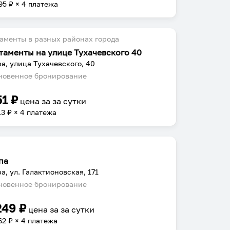
95
₽ × 4 платежа
аменты в разных районах города
таменты на улице Тухачевского 40
а, улица Тухачевского, 40
овенное бронирование
51
₽
цена за
за сутки
13
₽ × 4 платежа
па
а, ул. Галактионовская, 171
овенное бронирование
249
₽
цена за
за сутки
62
₽ × 4 платежа