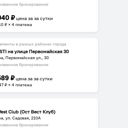
овенное бронирование
040
₽
цена за
за сутки
10
₽ × 4 платежа
аменты в разных районах города
STI на улице Первомайская 30
а, Первомайская ул., 30
овенное бронирование
589
₽
цена за
за сутки
47
₽ × 4 платежа
est Club (Ост Вест Клуб)
а, ул. Садовая, 210А
овенное бронирование