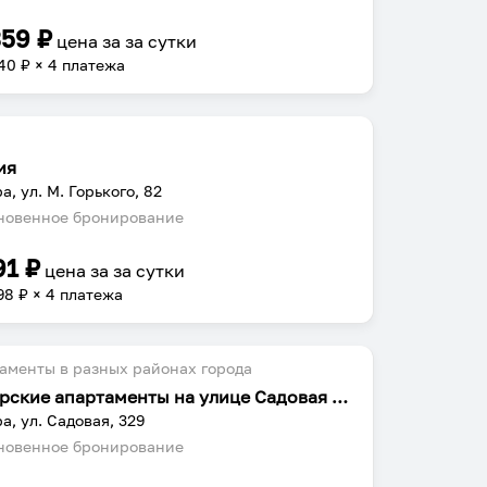
359
₽
цена за
за сутки
40
₽ × 4 платежа
ия
а, ул. М. Горького, 82
овенное бронирование
91
₽
цена за
за сутки
98
₽ × 4 платежа
аменты в разных районах города
Самарские апартаменты на улице Садовая 329
а, ул. Садовая, 329
овенное бронирование