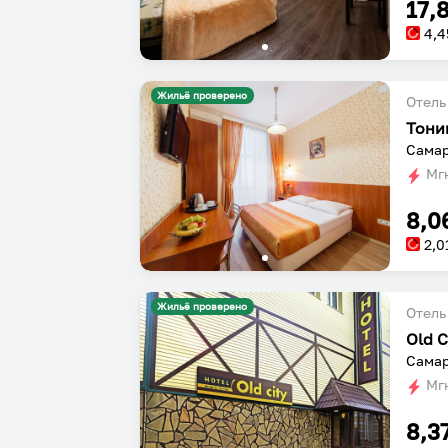
17,
4,4
Жильё проверено
Отель
Тони
Самар
Мгн
8,0
2,0
Жильё проверено
Отель
Old C
Самар
Мгн
8,3