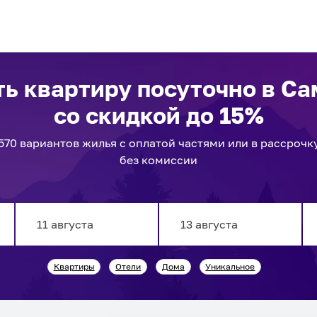
ть квартиру посуточно
в Са
со скидкой до 15%
570
вариантов
жилья с оплатой частями или в рассрочк
без комиссии
Navigate
Navigate
Квартиры
Отели
Дома
Уникальное
forward
backward
to
to
interact
interact