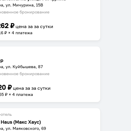
а, ул. Мичурина, 15В
овенное бронирование
262
₽
цена за
за сутки
16
₽ × 4 платежа
ор
а, ул. Куйбышева, 87
овенное бронирование
20
₽
цена за
за сутки
55
₽ × 4 платежа
отель
 Haus (Макс Хаус)
а, ул. Маяковского, 69