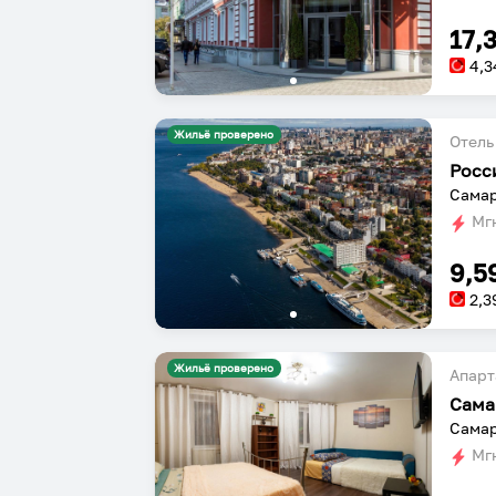
17,
4,3
Жильё проверено
Отель
Росс
Самар
Мгн
9,5
2,3
Жильё проверено
Апарт
Самар
Мгн