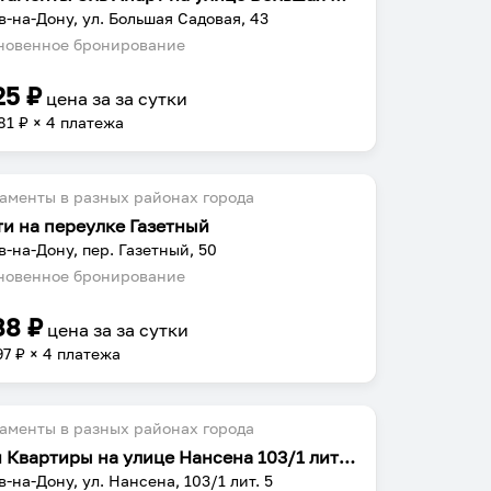
в-на-Дону, ул. Большая Садовая, 43
овенное бронирование
25
₽
цена за
за сутки
81
₽ × 4 платежа
аменты в разных районах города
ти на переулке Газетный
в-на-Дону, пер. Газетный, 50
овенное бронирование
88
₽
цена за
за сутки
97
₽ × 4 платежа
аменты в разных районах города
Наши Квартиры на улице Нансена 103/1 литера 5
в-на-Дону, ул. Нансена, 103/1 лит. 5