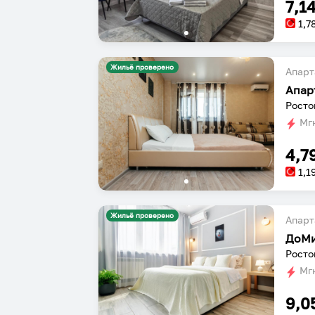
7,1
1,7
Жильё проверено
Апарт
Росто
Мгн
4,7
1,1
Жильё проверено
Апарт
ДоМи
Росто
Мгн
9,0