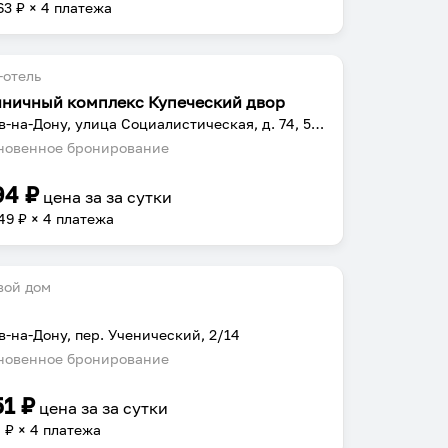
63
₽ × 4 платежа
-отель
иничный комплекс Купеческий двор
Ростов-на-Дону, улица Социалистическая, д. 74, 5 этаж
овенное бронирование
94
₽
цена за
за сутки
49
₽ × 4 платежа
вой дом
в-на-Дону, пер. Ученический, 2/14
овенное бронирование
51
₽
цена за
за сутки
8
₽ × 4 платежа