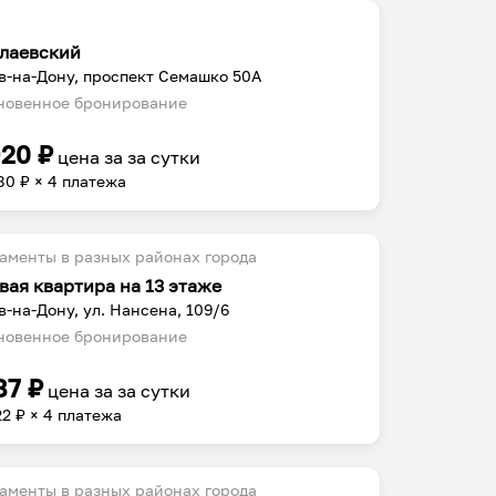
лаевский
в-на-Дону, проспект Семашко 50А
овенное бронирование
920
₽
цена за
за сутки
80
₽ × 4 платежа
аменты в разных районах города
вая квартира на 13 этаже
в-на-Дону, ул. Нансена, 109/6
овенное бронирование
87
₽
цена за
за сутки
22
₽ × 4 платежа
аменты в разных районах города