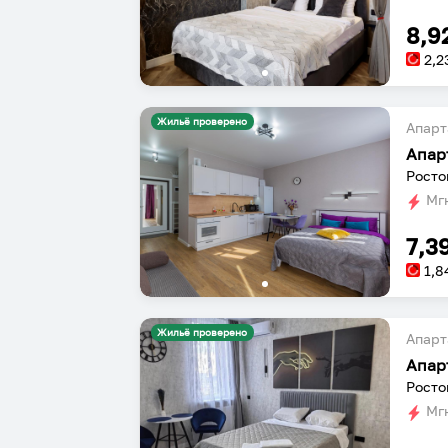
8,9
2,2
Жильё проверено
Апарт
Апар
Росто
Мгн
7,3
1,8
Жильё проверено
Апарт
Апар
Росто
Мгн