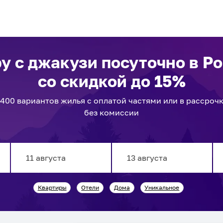
у с джакузи посуточно
в Р
со скидкой до 15%
2400
вариантов
жилья с оплатой частями или в рассроч
без комиссии
Navigate
Navigate
Квартиры
Отели
Дома
Уникальное
forward
backward
to
to
interact
interact