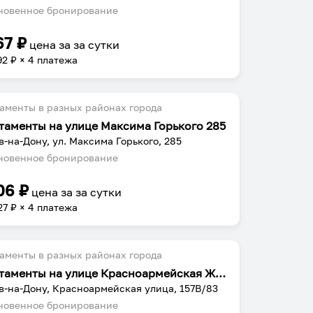
овенное бронирование
67
₽
цена за
за сутки
92
₽ × 4 платежа
аменты в разных районах города
таменты на улице Максима Горького 285
в-на-Дону, ул. Максима Горького, 285
овенное бронирование
06
₽
цена за
за сутки
27
₽ × 4 платежа
аменты в разных районах города
Апартаменты на улице Красноармейская ЖК Рубин
в-на-Дону, Красноармейская улица, 157В/83
овенное бронирование