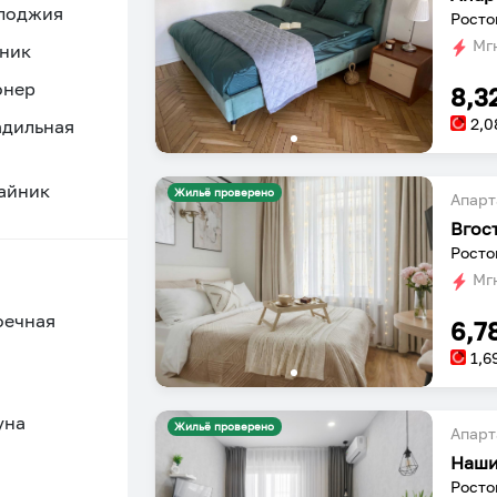
 лоджия
Росто
Мгн
ник
онер
8,3
2,0
адильная
айник
Жильё проверено
Апарт
Вгос
Росто
Мгн
оечная
6,7
1,6
уна
Жильё проверено
Апарт
Росто