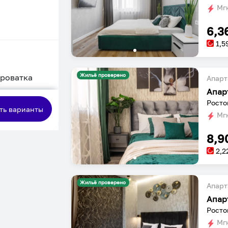
Мгн
6,3
1,5
Жильё проверено
кроватка
Апарт
Апар
сная
Росто
ть варианты
Мгн
8,9
2,2
Жильё проверено
Апарт
Росто
Мгн