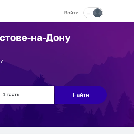
Войти
остове-на-Дону
ку
Найти