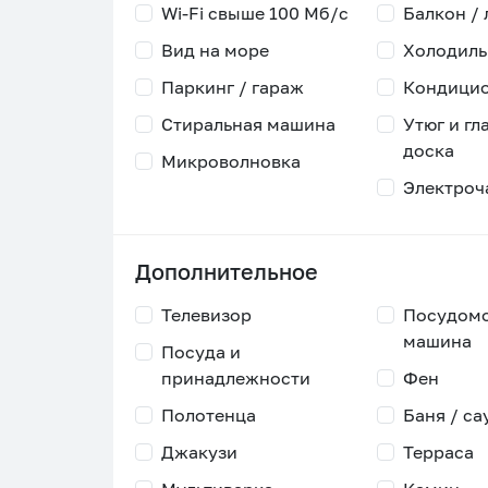
Wi-Fi свыше 100 Мб/с
Балкон /
Вид на море
Холодиль
Паркинг / гараж
Кондици
Стиральная машина
Утюг и гл
доска
Микроволновка
Электроч
Дополнительное
Телевизор
Посудом
машина
Посуда и
принадлежности
Фен
Полотенца
Баня / са
Джакузи
Терраса