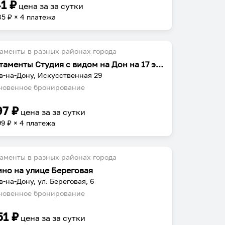
41
₽
цена за
за сутки
85
₽ × 4 платежа
аменты в разных районах города
Апартаменты Студия с видом на Дон на 17 этаж
в-на-Дону, Искусственная 29
овенное бронирование
97
₽
цена за
за сутки
99
₽ × 4 платежа
аменты в разных районах города
но на улице Береговая
в-на-Дону, ул. Береговая, 6
овенное бронирование
51
₽
цена за
за сутки