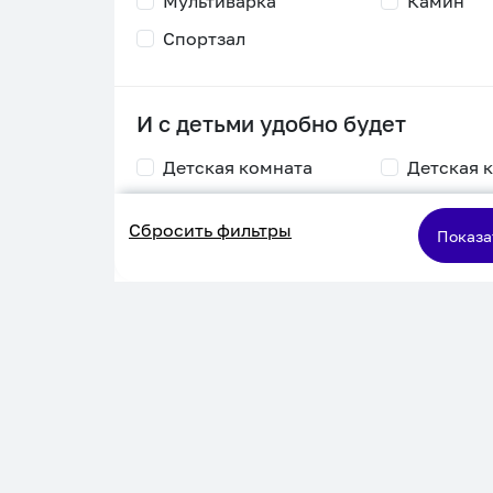
Мультиварка
Камин
Спортзал
И с детьми удобно будет
Детская комната
Детская 
Столик для
Двухъяру
Сбросить фильтры
кормления
кровать
Показа
Пеленальный стол
Игровая приставка