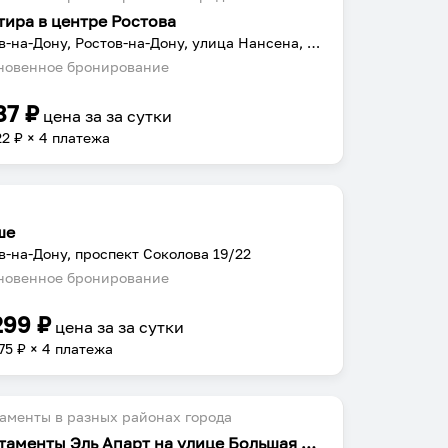
тира в центре Ростова
Ростов-на-Дону, Ростов-на-Дону, улица Нансена, 109/2
овенное бронирование
87
₽
цена за
за сутки
22
₽ × 4 платежа
ше
в-на-Дону, проспект Соколова 19/22
овенное бронирование
299
₽
цена за
за сутки
75
₽ × 4 платежа
аменты в разных районах города
Апартаменты Эль Апарт на улице Большая Садовая 43