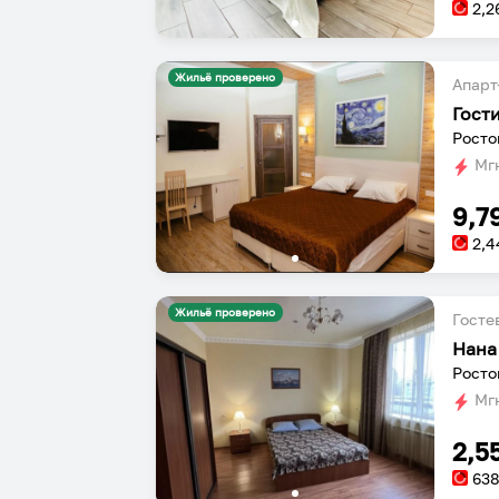
2,2
Жильё проверено
Апарт
Гост
Мгн
9,7
2,4
Жильё проверено
Госте
Нана
Росто
Мгн
2,5
63