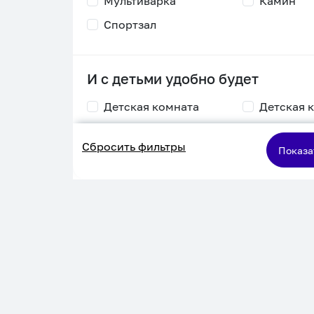
Мультиварка
Камин
Спортзал
И с детьми удобно будет
Детская комната
Детская 
Столик для
Двухъяру
Сбросить фильтры
кормления
кровать
Показа
Пеленальный стол
Игровая приставка