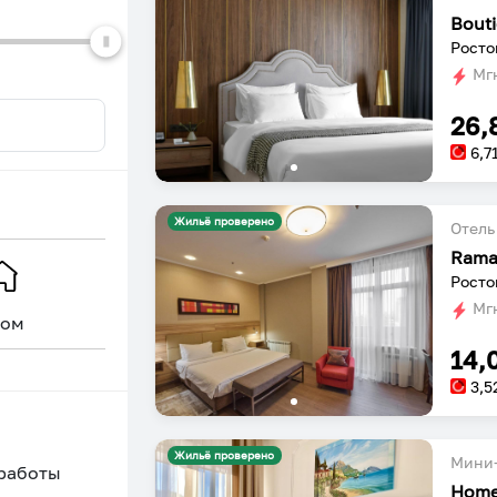
dates.
dates.
Росто
Мгн
26,
6,7
Жильё проверено
Отель
Rama
Росто
Мгн
ом
Уникальное
14,
3,5
Жильё проверено
Мини-
 работы
Home