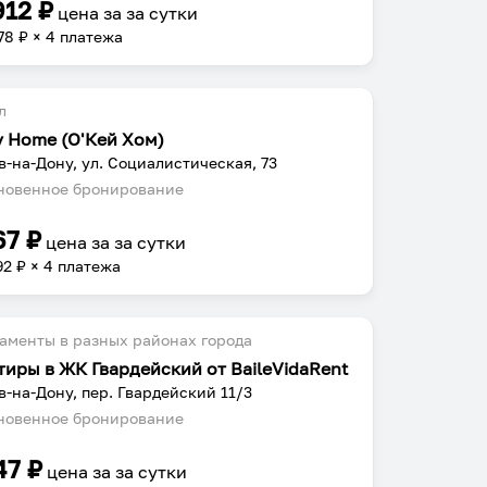
912
₽
цена за
за сутки
78
₽ × 4 платежа
л
y Home (О'Кей Хом)
в-на-Дону, ул. Социалистическая, 73
овенное бронирование
67
₽
цена за
за сутки
92
₽ × 4 платежа
аменты в разных районах города
тиры в ЖК Гвардейский от BaileVidaRent
в-на-Дону, пер. Гвардейский 11/3
овенное бронирование
47
₽
цена за
за сутки