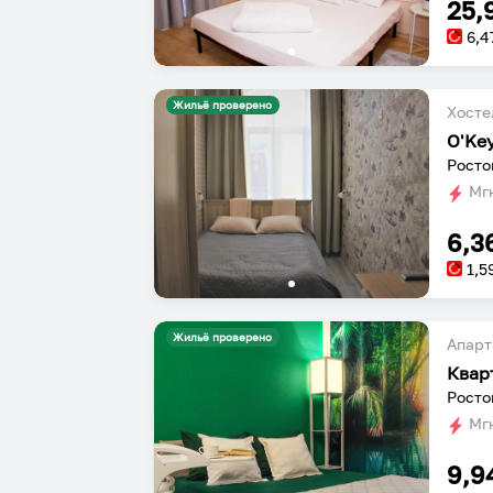
25,
6,4
Жильё проверено
Хосте
O'Ke
Росто
Мгн
6,3
1,5
Жильё проверено
Апарт
Квар
Росто
Мгн
9,9