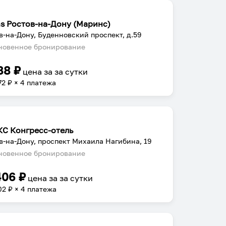
ns Ростов-на-Дону (Маринс)
в-на-Дону, Буденновский проспект, д.59
овенное бронирование
88
₽
цена за
за сутки
72
₽ × 4 платежа
С Конгресс-отель
в-на-Дону, проспект Михаила Нагибина, 19
овенное бронирование
406
₽
цена за
за сутки
02
₽ × 4 платежа