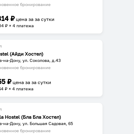
овенное бронирование
814
₽
цена за
за сутки
04
₽ × 4 платежа
л
stel (Айди Хостел)
в-на-Дону, ул. Соколова, д.43
овенное бронирование
55
₽
цена за
за сутки
64
₽ × 4 платежа
л
la Hostel (Бла Бла Хостел)
в-на-Дону, ул. Большая Садовая, 65
овенное бронирование