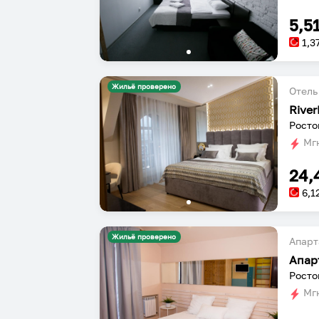
5,5
1,3
Жильё проверено
Отель
Rive
Росто
Мгн
24,
6,1
Жильё проверено
Апарт
Апар
Росто
Мгн