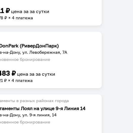
11
₽
цена за
за сутки
78
₽ × 4 платежа
rDonPark (РиверДонПарк)
в-на-Дону, ул. Левобережная, 7А
овенное бронирование
483
₽
цена за
за сутки
21
₽ × 4 платежа
аменты в разных районах города
таменты Лоял на улице 9-я Линия 14
в-на-Дону, ул. 9-я линия, 14
овенное бронирование