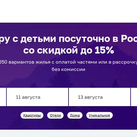
ру с детьми посуточно
в Ро
со скидкой до 15%
550
вариантов
жилья с оплатой частями или в рассрочк
без комиссии
Navigate
Navigate
Квартиры
Отели
Дома
Уникальное
forward
backward
to
to
interact
interact