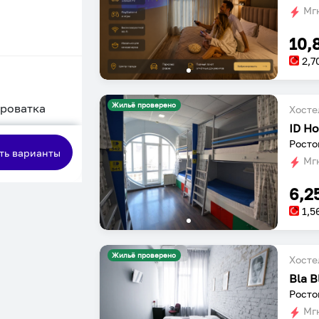
Мгн
10,
2,7
Жильё проверено
кроватка
Хосте
ID Ho
сная
Росто
ть варианты
Мгн
6,2
1,5
Жильё проверено
Хосте
Bla B
Росто
Мгн