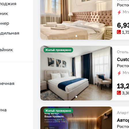
 лоджия
Росто
Мгн
ник
онер
6,9
1,7
адильная
айник
Жильё проверено
Отель
Cust
Росто
Мгн
оечная
13,
3,3
уна
Жильё проверено
Апарт
Ростов