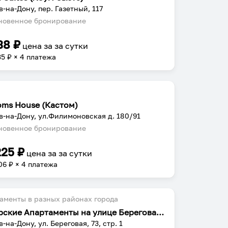
в-на-Дону, пер. Газетный, 117
овенное бронирование
38
₽
цена за
за сутки
35
₽ × 4 платежа
oms House (Кастом)
в-на-Дону, ул.Филимоновская д. 180/91
овенное бронирование
225
₽
цена за
за сутки
06
₽ × 4 платежа
аменты в разных районах города
Авторские Апартаменты на улице Береговая 73 строение 1
-на-Дону, ул. Береговая, 73, стр. 1