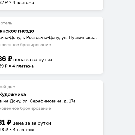
87
₽ × 4 платежа
отель
янское гнездо
Ростов-на-Дону, г. Ростов-на-Дону, ул. Пушкинская, 144
овенное бронирование
36
₽
цена за
за сутки
59
₽ × 4 платежа
вой дом
Художника
в-на-Дону, Ул. Серафимовича, д. 17а
овенное бронирование
31
₽
цена за
за сутки
58
₽ × 4 платежа