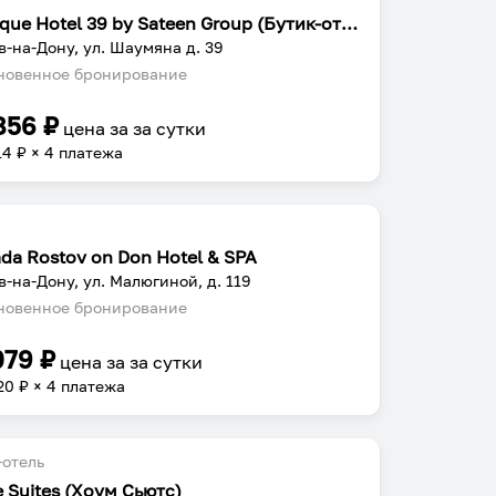
Boutique Hotel 39 by Sateen Group (Бутик-отель 39)
в-на-Дону, ул. Шаумяна д. 39
овенное бронирование
856
₽
цена за
за сутки
14
₽ × 4 платежа
da Rostov on Don Hotel & SPA
в-на-Дону, ул. Малюгиной, д. 119
овенное бронирование
079
₽
цена за
за сутки
20
₽ × 4 платежа
отель
 Suites (Хоум Сьютс)