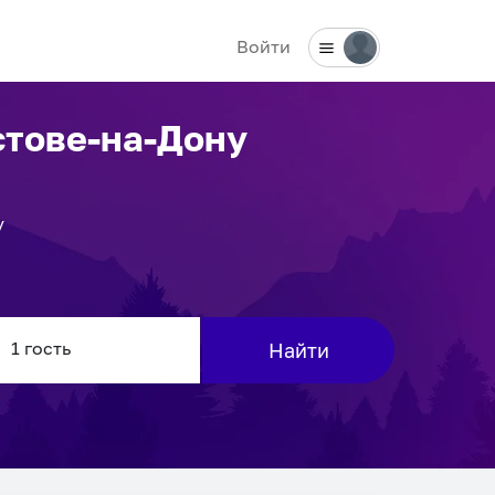
Войти
стове-на-Дону
у
Найти