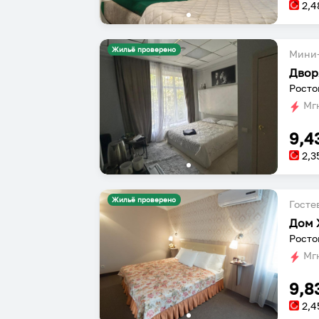
2,4
Жильё проверено
Мини-
Двор
Мгн
9,4
2,3
Жильё проверено
Госте
Дом 
Росто
Мгн
9,8
2,4