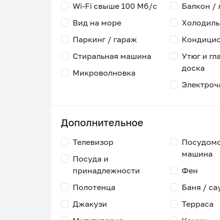
Wi-Fi свыше 100 Мб/с
Балкон /
Вид на море
Холодиль
Паркинг / гараж
Кондици
Стиральная машина
Утюг и гл
доска
Микроволновка
Электроч
Дополнительное
Телевизор
Посудом
машина
Посуда и
принадлежности
Фен
Полотенца
Баня / са
Джакузи
Терраса