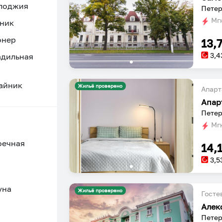
 лоджия
Петер
Мгн
ник
онер
13,
3,4
адильная
айник
Жильё проверено
Апарт
Апар
Петер
Мгн
оечная
14,
3,5
уна
Жильё проверено
Госте
Алек
Петер