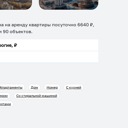
на на аренду квартиры посуточно
6640
₽,
ди
90
объектов
.
огие, ₽
Апартаменты
Дом
Номер
С кухней
ером
Со стиральной машиной
ентами