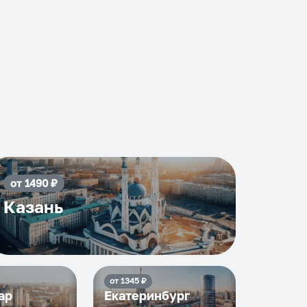
от
1490
₽
Казань
от
1345
₽
ар
Екатеринбург