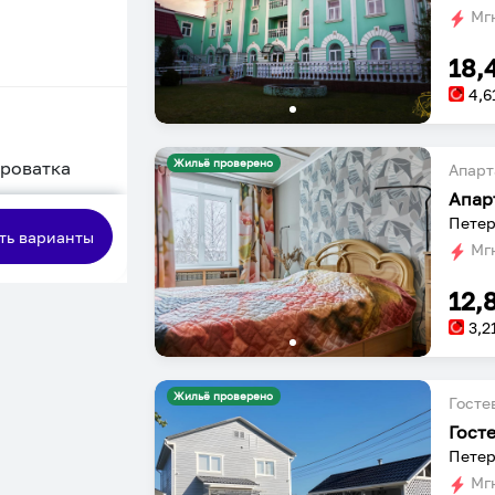
Мгн
18,
4,6
Жильё проверено
кроватка
Апарт
Апар
сная
Петер
ть варианты
Мгн
12,
3,2
Жильё проверено
Госте
Гост
Петер
Мгн