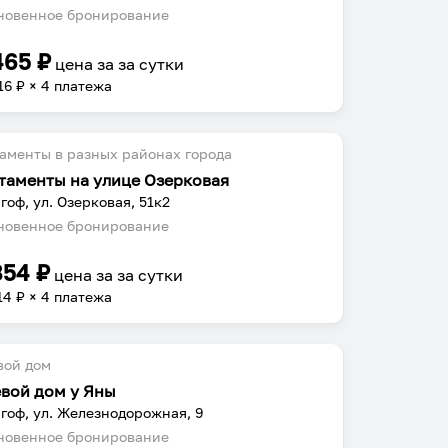
овенное бронирование
465
₽
цена за
за сутки
16
₽ × 4 платежа
аменты в разных районах города
таменты на улице Озерковая
гоф, ул. Озерковая, 51к2
овенное бронирование
854
₽
цена за
за сутки
14
₽ × 4 платежа
вой дом
евой дом у Яны
гоф, ул. Железнодорожная, 9
овенное бронирование