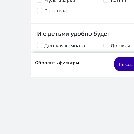
Мультиварка
Камин
Спортзал
И с детьми удобно будет
Детская комната
Детская 
Столик для
Двухъяру
Сбросить фильтры
кормления
кровать
Показа
Пеленальный стол
Игровая приставка