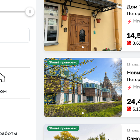
Дом 
Петер
Мгн
14,
3,6
Жильё проверено
Отель
Новы
Петер
Мгн
ом
Уникальное
24,
6,1
Жильё проверено
Отель
 работы
Самс