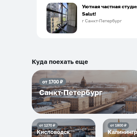
Хозяин апартаментов доброй души
Уютная частная студи
человек, всегда можно договориться
Salut!
подскажет что как и почему.
г Санкт-Петербург
Рекомендуем на 100% и вам, и друз
и сами будем приезжать еще...
Куда поехать еще
от
1700
₽
Санкт-Петербург
от
1270
₽
от
1800
₽
Кисловодск
Калининг