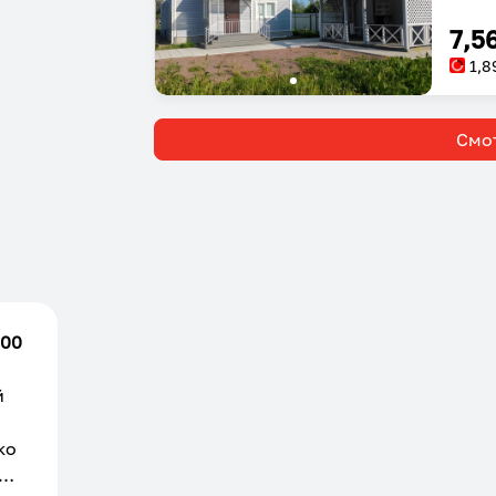
7,5
1,8
Смот
.00
й
ко
е.