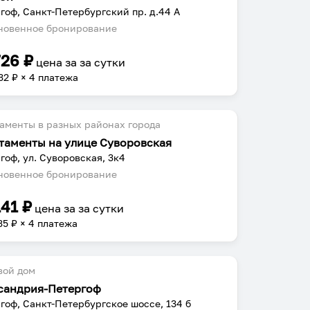
гоф, Санкт-Петербургский пр. д.44 А
овенное бронирование
726
₽
цена за
за сутки
32
₽ × 4 платежа
аменты в разных районах города
таменты на улице Суворовская
гоф, ул. Суворовская, 3к4
овенное бронирование
141
₽
цена за
за сутки
35
₽ × 4 платежа
вой дом
сандрия-Петергоф
гоф, Санкт-Петербургское шоссе, 134 б