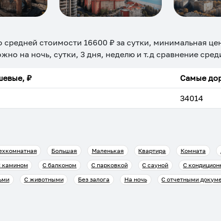
о средней стоимости
16600
₽ за сутки, минимальная це
ожно на ночь, сутки, 3 дня, неделю и т.д сравнение сре
евые, ₽
Самые дор
34014
ехкомнатная
Большая
Маленькая
Квартира
Комната
 камином
С балконом
С парковкой
С сауной
С кондицион
ьми
С животными
Без залога
На ночь
С отчетными докум