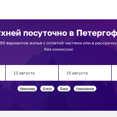
ухней посуточно
в Петерго
90
вариантов
жилья с оплатой частями или в рассрочку
без комиссии
Navigate
Navigate
Квартиры
Отели
Дома
Уникальное
forward
backward
to
to
interact
interact
with
with
the
the