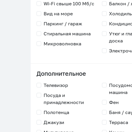
Wi-Fi свыше 100 Мб/с
Балкон /
Вид на море
Холодиль
Паркинг / гараж
Кондици
Стиральная машина
Утюг и гл
доска
Микроволновка
Электроч
Дополнительное
Телевизор
Посудом
машина
Посуда и
принадлежности
Фен
Полотенца
Баня / са
Джакузи
Терраса