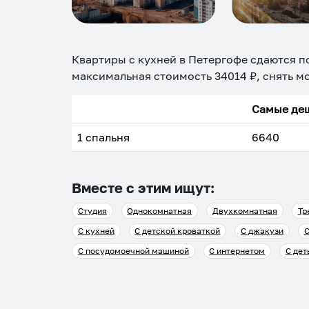
Квартиры с кухней в Петергофе
сдаются п
максимальная стоимость
34014
₽, снять м
Самые деш
1 спальня
6640
Вместе с этим ищут:
Студия
Однокомнатная
Двухкомнатная
Тр
С кухней
С детской кроваткой
С джакузи
С
С посудомоечной машиной
С интернетом
С дет