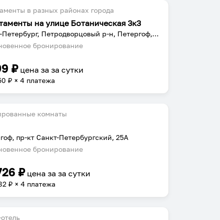
аменты в разных районах города
таменты на улице Ботаническая 3к3
Санкт-Петербург, Петродворцовый р-н, Петергоф, Ботаническая ул., 3к3
овенное бронирование
99
₽
цена за
за сутки
50
₽ × 4 платежа
ированные комнаты
гоф, пр-кт Санкт-Петербургский, 25А
овенное бронирование
726
₽
цена за
за сутки
82
₽ × 4 платежа
отель